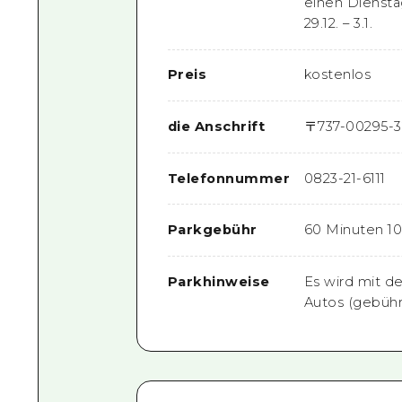
einen Dienstag
29.12. – 3.1.
Preis
kostenlos
die Anschrift
〒
737-0029
5-3
Telefonnummer
0823-21-6111
Parkgebühr
60 Minuten 1
Parkhinweise
Es wird mit d
Autos (gebühre