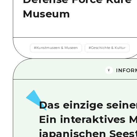
Museum
#
Kunstmuseen & Museen
#
Geschichte & Kultur
INFOR
Das einzige seine
Ein interaktives
japanischen Seest