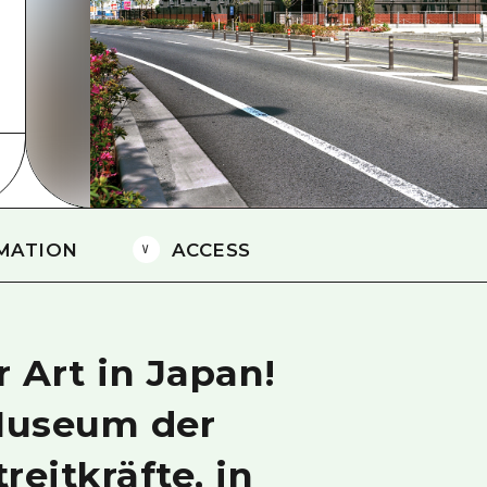
Östliches Yamaguchi
Ehime
Shimane
MATION
ACCESS
r Art in Japan!
 Museum der
reitkräfte, in