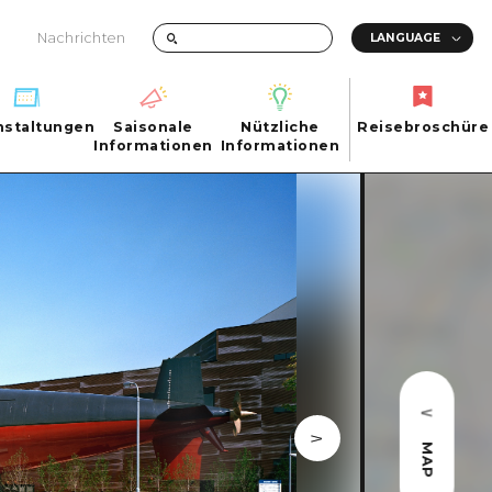
Nachrichten
nstaltungen
Saisonale
Nützliche
Reisebroschüre
hen
nstaltungen
Informationen
Informationen
Reisebroschüre
Saisonale
Nützliche
Informationen
Informationen
ma City
FAQs
ty
Foto-Download
Transportinformationen bei Katastrophen
ma
MAP
uchi