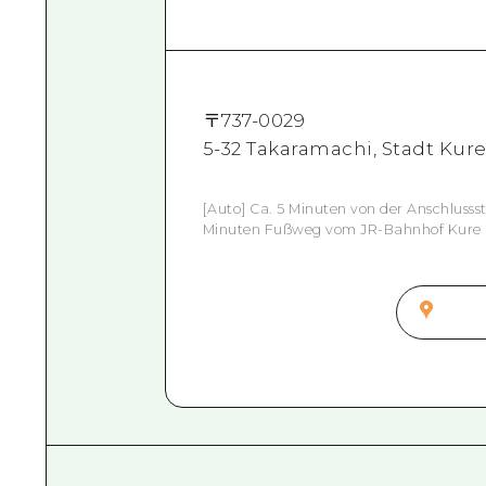
〒
737-0029
5-32 Takaramachi, Stadt Kure
[Auto] Ca. 5 Minuten von der Anschlusss
Minuten Fußweg vom JR-Bahnhof Kure