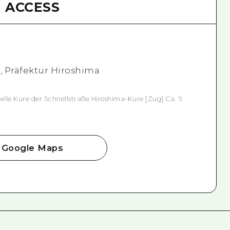
ACCESS
, Präfektur Hiroshima
telle Kure der Schnellstraße Hiroshima-Kure [Zug] Ca. 5
Google Maps