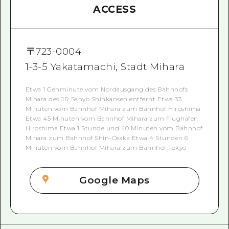
ACCESS
〒
723-0004
1-3-5 Yakatamachi, Stadt Mihara
Etwa 1 Gehminute vom Nordausgang des Bahnhofs
Mihara des JR Sanyo Shinkansen entfernt Etwa 33
Minuten vom Bahnhof Mihara zum Bahnhof Hiroshima
Etwa 45 Minuten vom Bahnhof Mihara zum Flughafen
Hiroshima Etwa 1 Stunde und 40 Minuten vom Bahnhof
Mihara zum Bahnhof Shin-Osaka Etwa 4 Stunden 6
Minuten vom Bahnhof Mihara zum Bahnhof Tokyo
Google Maps