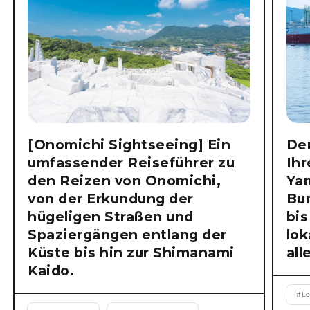
[Onomichi Sightseeing] Ein
Der
umfassender Reiseführer zu
Ihr
den Reizen von Onomichi,
Ya
von der Erkundung der
Bu
hügeligen Straßen und
bis
Spaziergängen entlang der
lok
Küste bis hin zur Shimanami
all
Kaido.
#
Le