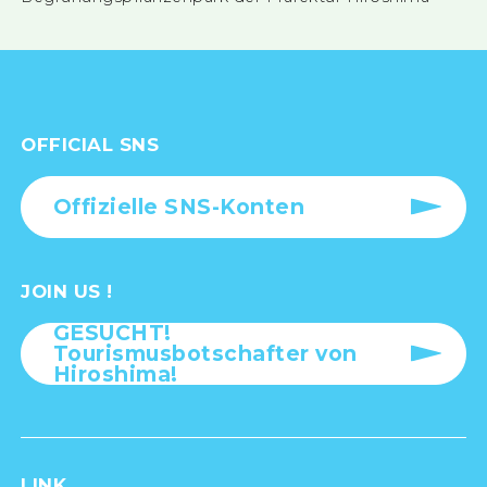
OFFICIAL SNS
Offizielle SNS-Konten
JOIN US !
GESUCHT!
Tourismusbotschafter von
Hiroshima!
LINK