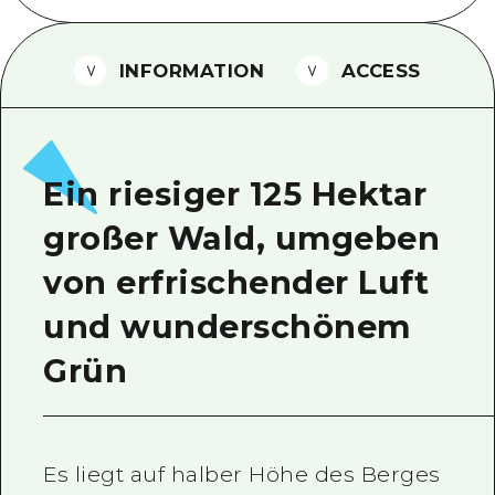
Ein freiwilliger Führer
INFORMATION
ACCESS
Videos von Hiroshima
FAQs
Foto-Download
Ein riesiger 125 Hektar
Transportinformationen bei Kata
großer Wald, umgeben
von erfrischender Luft
und wunderschönem
Grün
Es liegt auf halber Höhe des Berges