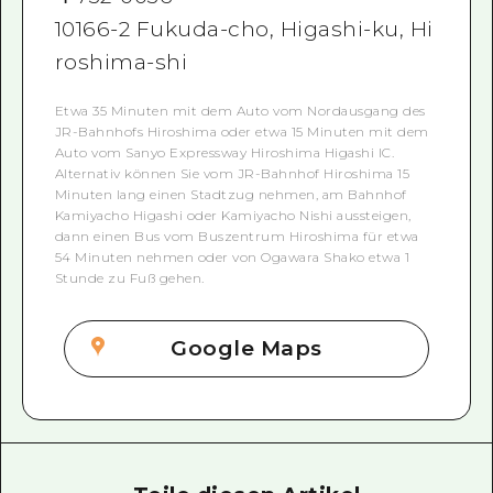
10166-2 Fukuda-cho, Higashi-ku, Hi
roshima-shi
Etwa 35 Minuten mit dem Auto vom Nordausgang des
JR-Bahnhofs Hiroshima oder etwa 15 Minuten mit dem
Auto vom Sanyo Expressway Hiroshima Higashi IC.
Alternativ können Sie vom JR-Bahnhof Hiroshima 15
Minuten lang einen Stadtzug nehmen, am Bahnhof
Kamiyacho Higashi oder Kamiyacho Nishi aussteigen,
dann einen Bus vom Buszentrum Hiroshima für etwa
54 Minuten nehmen oder von Ogawara Shako etwa 1
Stunde zu Fuß gehen.
Google Maps