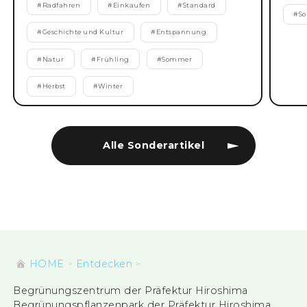
#
Radfahren
#
Einkaufen
#
Standard
#
S
#
Geschichte und Kultur
#
Entspannung
#
Natur
#
Frühling
#
Sommer
#
Herbst
#
Winter
Alle Sonderartikel
HOME
Entdecken
Begrünungszentrum der Präfektur Hiroshima
Begrünungspflanzenpark der Präfektur Hiroshima