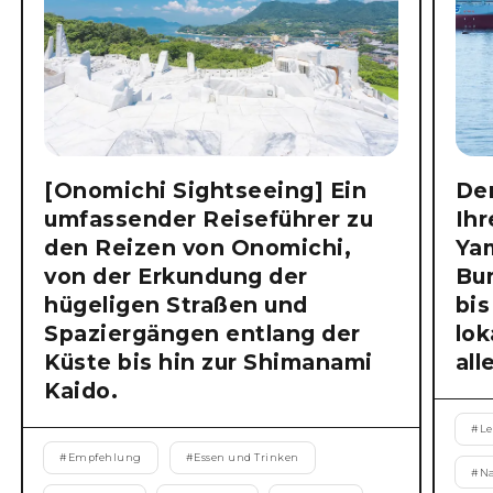
[Onomichi Sightseeing] Ein
Der
umfassender Reiseführer zu
Ihr
den Reizen von Onomichi,
Ya
von der Erkundung der
Bu
hügeligen Straßen und
bis
Spaziergängen entlang der
lok
Küste bis hin zur Shimanami
all
Kaido.
#
Le
#
Empfehlung
#
Essen und Trinken
#
N