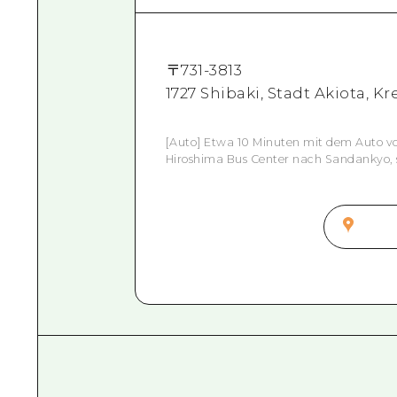
〒
731-3813
1727 Shibaki, Stadt Akiota, 
[Auto] Etwa 10 Minuten mit dem Auto 
Hiroshima Bus Center nach Sandankyo, s