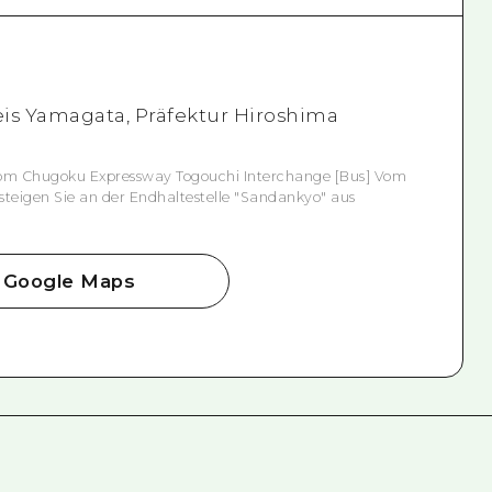
Kreis Yamagata, Präfektur Hiroshima
vom Chugoku Expressway Togouchi Interchange [Bus] Vom
teigen Sie an der Endhaltestelle "Sandankyo" aus
Google Maps