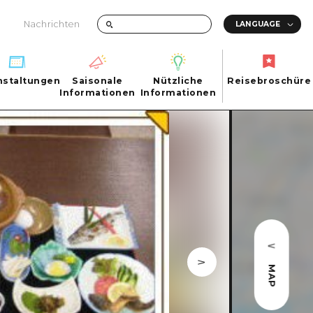
Nachrichten
nstaltungen
Saisonale
Nützliche
Reisebroschüre
hen
nstaltungen
Informationen
Informationen
Reisebroschüre
Saisonale
Nützliche
Informationen
Informationen
ma City
FAQs
ty
Foto-Download
Transportinformationen bei Katastrophen
MAP
ma
uchi