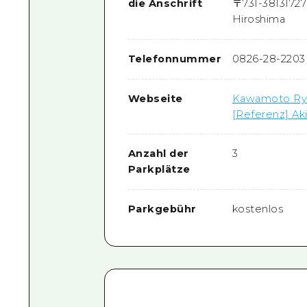
die Anschrift
〒
731-3813
1727
Hiroshima
Telefonnummer
0826-28-2203
Webseite
Kawamoto Ry
[Referenz] A
Anzahl der
3
Parkplätze
Parkgebühr
kostenlos