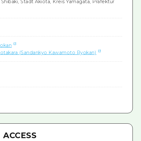
 Shibaki, Stadt Akiota, Kreis Yamagata, Präfektur
okan
kiotakara (Sandankyo Kawamoto Ryokan)
ACCESS