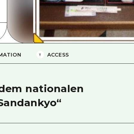
Östliches Yamaguchi
Ehime
Shimane
MATION
ACCESS
 dem nationalen
„Sandankyo“