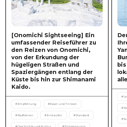
[Onomichi Sightseeing] Ein
Der
umfassender Reiseführer zu
Ihr
den Reizen von Onomichi,
Ya
von der Erkundung der
Bu
hügeligen Straßen und
bis
Spaziergängen entlang der
lok
Küste bis hin zur Shimanami
all
Kaido.
#
Le
#
Empfehlung
#
Essen und Trinken
#
N
#
Radfahren
#
Einkaufen
#
Standard
#
S
#
Geschichte und Kultur
#
Entspannung