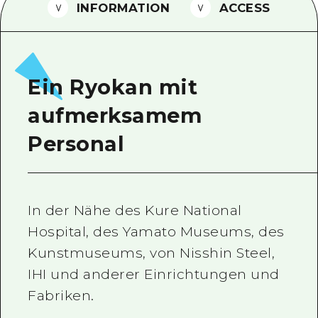
INFORMATION
ACCESS
Ein freiwilliger Führer
Videos von Hiroshima
FAQs
Ein Ryokan mit
Foto-Download
aufmerksamem
Transportinformationen bei Kata
Personal
In der Nähe des Kure National
Hospital, des Yamato Museums, des
Kunstmuseums, von Nisshin Steel,
IHI und anderer Einrichtungen und
Fabriken.