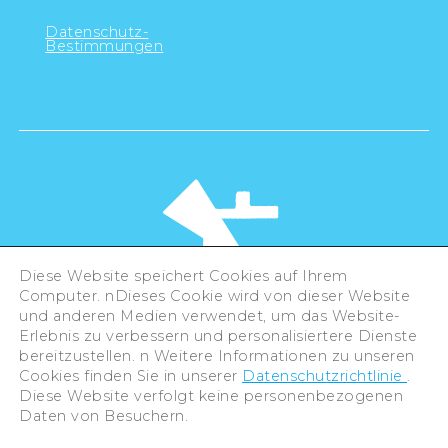
Datenschutz-
Bestimmungen
Diese Website speichert Cookies auf Ihrem
Computer. nDieses Cookie wird von dieser Website
und anderen Medien verwendet, um das Website-
Erlebnis zu verbessern und personalisiertere Dienste
©Hiroshima Tourism Association /
bereitzustellen. n Weitere Informationen zu unseren
Hiroshima Prefecture / Hiroshima City .
Cookies finden Sie in unserer
Datenschutzrichtlinie
.
All rights reserved
Diese Website verfolgt keine personenbezogenen
Daten von Besuchern.