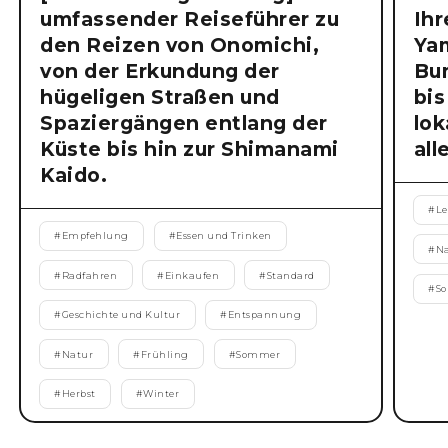
umfassender Reiseführer zu
Ihr
den Reizen von Onomichi,
Ya
von der Erkundung der
Bu
hügeligen Straßen und
bis
Spaziergängen entlang der
lok
Küste bis hin zur Shimanami
all
Kaido.
#
Le
#
Empfehlung
#
Essen und Trinken
#
N
#
Radfahren
#
Einkaufen
#
Standard
#
S
#
Geschichte und Kultur
#
Entspannung
#
Natur
#
Frühling
#
Sommer
#
Herbst
#
Winter