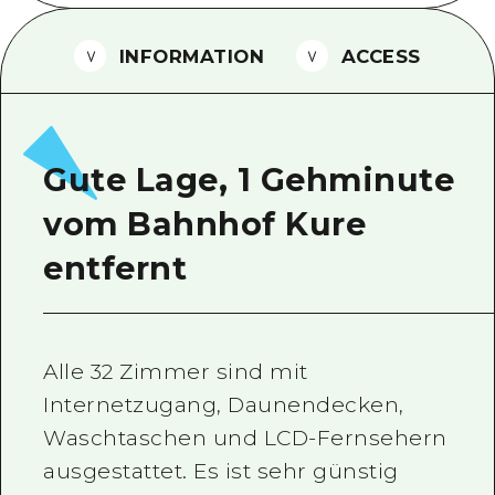
Ein freiwilliger Führer
INFORMATION
ACCESS
Videos von Hiroshima
FAQs
Foto-Download
Gute Lage, 1 Gehminute
Transportinformationen bei Kata
vom Bahnhof Kure
entfernt
Alle 32 Zimmer sind mit
Internetzugang, Daunendecken,
Waschtaschen und LCD-Fernsehern
ausgestattet. Es ist sehr günstig