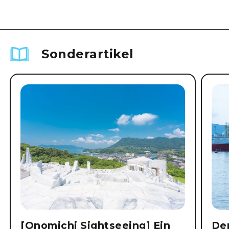
Sonderartikel
[Onomichi Sightseeing] Ein
Der