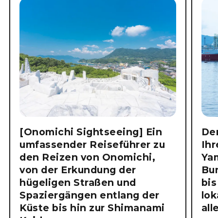
[Onomichi Sightseeing] Ein
Der
umfassender Reiseführer zu
Ihr
den Reizen von Onomichi,
Ya
von der Erkundung der
Bu
hügeligen Straßen und
bis
Spaziergängen entlang der
lok
Küste bis hin zur Shimanami
all