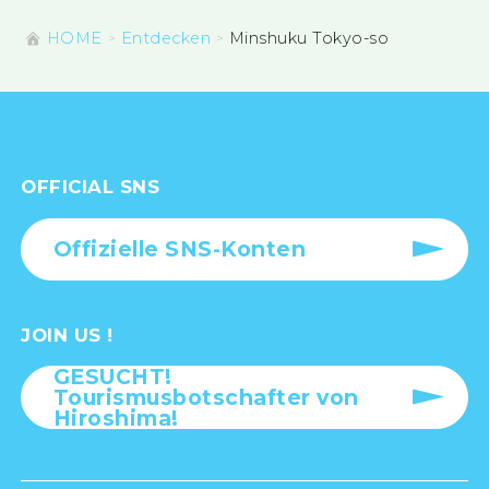
HOME
Entdecken
Minshuku Tokyo-so
OFFICIAL SNS
Offizielle SNS-Konten
JOIN US !
GESUCHT!
Tourismusbotschafter von
Hiroshima!