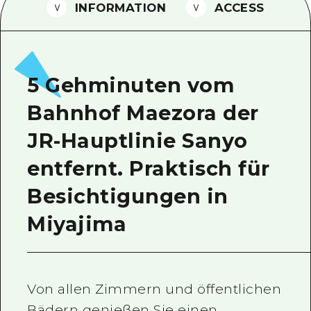
INFORMATION
ACCESS
Ein freiwilliger Führer
Videos von Hiroshima
FAQs
5 Gehminuten vom
Foto-Download
Bahnhof Maezora der
Transportinformationen bei Kata
JR-Hauptlinie Sanyo
entfernt. Praktisch für
Besichtigungen in
Miyajima
Von allen Zimmern und öffentlichen
Bädern genießen Sie einen