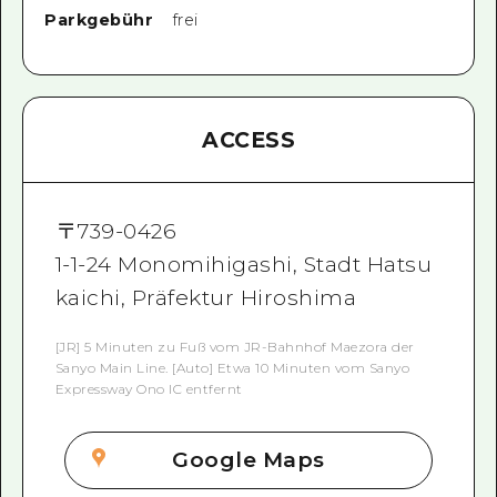
Parkgebühr
frei
ACCESS
〒
739-0426
1-1-24 Monomihigashi, Stadt Hatsu
kaichi, Präfektur Hiroshima
[JR] 5 Minuten zu Fuß vom JR-Bahnhof Maezora der
Sanyo Main Line. [Auto] Etwa 10 Minuten vom Sanyo
Expressway Ono IC entfernt
Google Maps