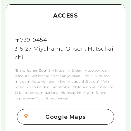
ACCESS
〒
739-0454
3-5-27 Miyahama Onsen, Hatsukai
chi
"Elektrischer Zug" 5 Minuten mit dem Auto von der
"Onoura Station" auf der Sanyo Main Line 15 Minuten
mit dem Auto von der "Miyajimaguchi Station" * Wir
holen Sie an beiden Bahnhöfen telefonisch ab. "Wagen"
10 Minuten vom National Highway Nr. 2 vom Sanyo
Expressway "Ono Interchange"
Google Maps