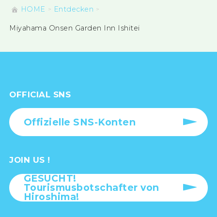
HOME
Entdecken
Miyahama Onsen Garden Inn Ishitei
OFFICIAL SNS
Offizielle SNS-Konten
JOIN US !
GESUCHT!
Tourismusbotschafter von
Hiroshima!