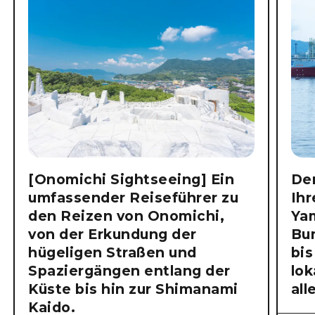
[Onomichi Sightseeing] Ein
Der
umfassender Reiseführer zu
Ihr
den Reizen von Onomichi,
Ya
von der Erkundung der
Bu
hügeligen Straßen und
bis
Spaziergängen entlang der
lok
Küste bis hin zur Shimanami
all
Kaido.