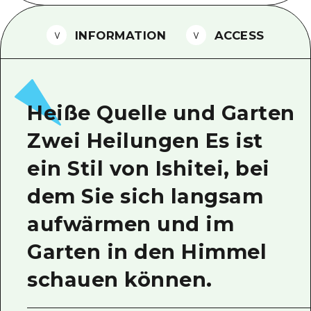
Ein freiwilliger Führer
INFORMATION
ACCESS
Videos von Hiroshima
FAQs
Foto-Download
Heiße Quelle und Garten
Transportinformationen bei Kata
Zwei Heilungen Es ist
ein Stil von Ishitei, bei
dem Sie sich langsam
aufwärmen und im
Garten in den Himmel
schauen können.