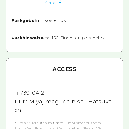
Seite)
Parkgebühr
kostenlos
Parkhinweise
ca. 150 Einheiten (kostenlos)
ACCESS
〒
739-0412
1-1-17 Miyajimaguchinishi, Hatsukai
chi
・ Etwa 55 Minuten mit dem Limousinenbus vom
Flughafen Hiroshima entfernt, steigen Sie am JR-