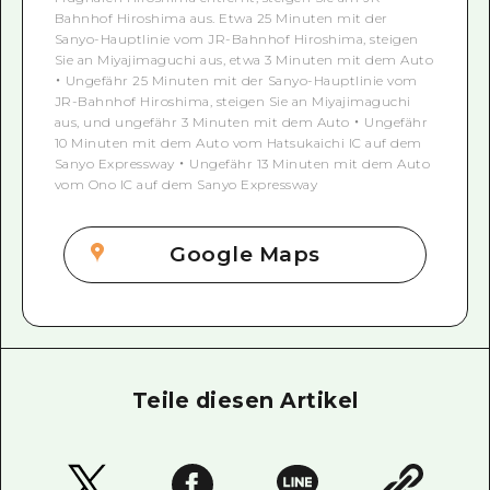
Bahnhof Hiroshima aus. Etwa 25 Minuten mit der
Sanyo-Hauptlinie vom JR-Bahnhof Hiroshima, steigen
Sie an Miyajimaguchi aus, etwa 3 Minuten mit dem Auto
・ Ungefähr 25 Minuten mit der Sanyo-Hauptlinie vom
JR-Bahnhof Hiroshima, steigen Sie an Miyajimaguchi
aus, und ungefähr 3 Minuten mit dem Auto ・ Ungefähr
10 Minuten mit dem Auto vom Hatsukaichi IC auf dem
Sanyo Expressway ・ Ungefähr 13 Minuten mit dem Auto
vom Ono IC auf dem Sanyo Expressway
Google Maps
Teile diesen Artikel