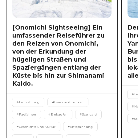
[Onomichi Sightseeing] Ein
Der
umfassender Reiseführer zu
Ihr
den Reizen von Onomichi,
Ya
von der Erkundung der
Bu
hügeligen Straßen und
bis
Spaziergängen entlang der
lok
Küste bis hin zur Shimanami
all
Kaido.
#
Le
#
Empfehlung
#
Essen und Trinken
#
N
#
Radfahren
#
Einkaufen
#
Standard
#
S
#
Geschichte und Kultur
#
Entspannung