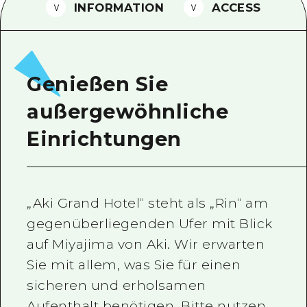
INFORMATION
ACCESS
Ein freiwilliger Führer
Videos von Hiroshima
FAQs
Genießen Sie
Foto-Download
außergewöhnliche
Transportinformationen bei Kata
Einrichtungen
„Aki Grand Hotel“ steht als „Rin“ am
gegenüberliegenden Ufer mit Blick
auf Miyajima von Aki. Wir erwarten
Sie mit allem, was Sie für einen
sicheren und erholsamen
Aufenthalt benötigen. Bitte nutzen