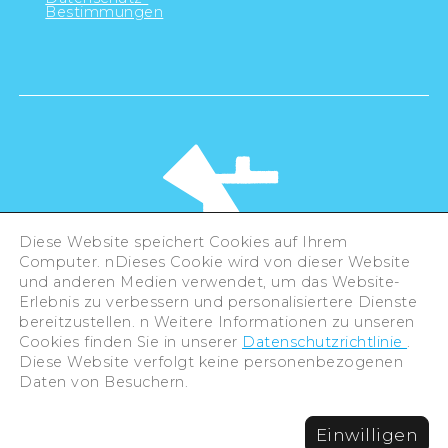
Bestimmungen
Diese Website speichert Cookies auf Ihrem
Computer. nDieses Cookie wird von dieser Website
und anderen Medien verwendet, um das Website-
Erlebnis zu verbessern und personalisiertere Dienste
©Hiroshima Tourism Association /
bereitzustellen. n Weitere Informationen zu unseren
Hiroshima Prefecture / Hiroshima City .
All rights reserved
Cookies finden Sie in unserer
Datenschutzrichtlinie
.
Diese Website verfolgt keine personenbezogenen
Daten von Besuchern.
Einwilligen