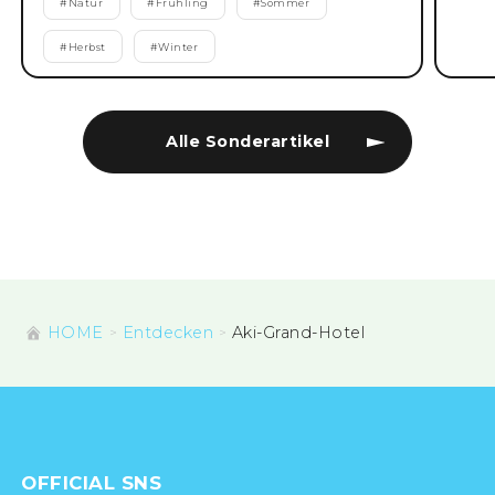
#
Natur
#
Frühling
#
Sommer
#
Herbst
#
Winter
Alle Sonderartikel
HOME
Entdecken
Aki-Grand-Hotel
OFFICIAL SNS