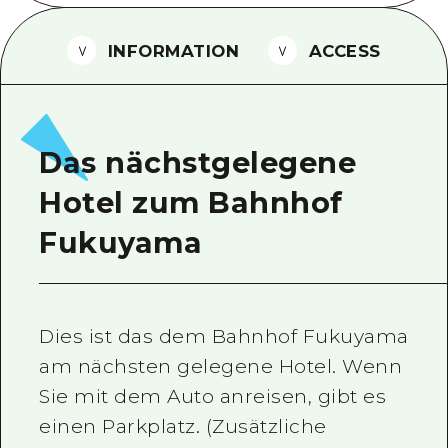
Ein freiwilliger Führer
INFORMATION
ACCESS
Videos von Hiroshima
FAQs
Foto-Download
Das nächstgelegene
Transportinformationen bei Kata
Hotel zum Bahnhof
Fukuyama
Dies ist das dem Bahnhof Fukuyama
am nächsten gelegene Hotel. Wenn
Sie mit dem Auto anreisen, gibt es
einen Parkplatz. (Zusätzliche