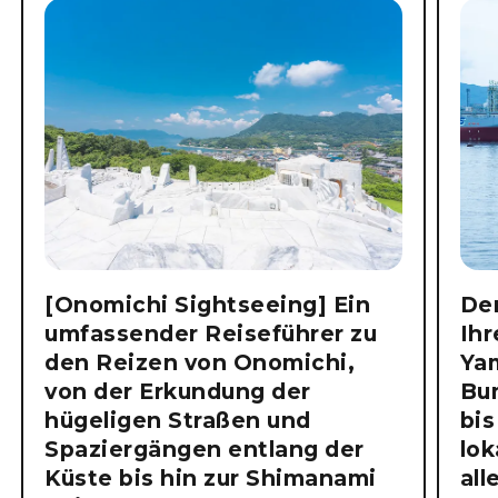
[Onomichi Sightseeing] Ein
Der
umfassender Reiseführer zu
Ihr
den Reizen von Onomichi,
Ya
von der Erkundung der
Bu
hügeligen Straßen und
bis
Spaziergängen entlang der
lok
Küste bis hin zur Shimanami
all