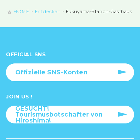
HOME
Entdecken
Fukuyama-Station-Gasthaus
OFFICIAL SNS
Offizielle SNS-Konten
JOIN US !
GESUCHT!
Tourismusbotschafter von
Hiroshima!