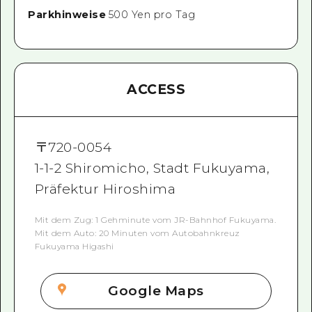
Parkhinweise
500 Yen pro Tag
ACCESS
〒
720-0054
1-1-2 Shiromicho, Stadt Fukuyama,
Präfektur Hiroshima
Mit dem Zug: 1 Gehminute vom JR-Bahnhof Fukuyama.
Mit dem Auto: 20 Minuten vom Autobahnkreuz
Fukuyama Higashi
Google Maps