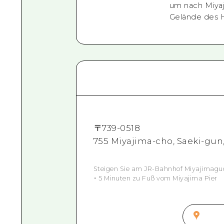
um nach Miyaj
Gelände des H
〒
739-0518
755 Miyajima-cho, Saeki-gun
Steigen Sie am JR-Bahnhof Miyajimaguc
・ 5 Minuten zu Fuß vom Miyajima Pier