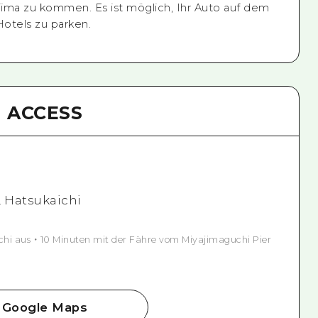
ima zu kommen. Es ist möglich, Ihr Auto auf dem
otels zu parken.
ACCESS
, Hatsukaichi
hi aus ・ 10 Minuten mit der Fähre vom Miyajimaguchi Pier
Google Maps