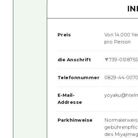
I
Preis
Von 14.000 Ye
pro Person
die Anschrift
〒
739-0518
755
Telefonnummer
0829-44-007
E-Mail-
yoyaku@htelm
Addresse
Parkhinweise
Normalerweise
gebührenpflic
des Miyajimag