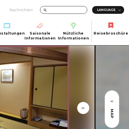
Nachrichten
nstaltungen
Saisonale
Nützliche
Reisebroschüre
hen
nstaltungen
Informationen
Informationen
Reisebroschüre
Saisonale
Nützliche
Informationen
Informationen
ma City
FAQs
ty
Foto-Download
Transportinformationen bei Katastrophen
MAP
ma
uchi