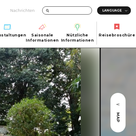
Nachrichten
nstaltungen
Saisonale
Nützliche
Reisebroschüre
hen
nstaltungen
Informationen
Informationen
Reisebroschüre
Saisonale
Nützliche
Informationen
Informationen
ma City
FAQs
ty
Foto-Download
Transportinformationen bei Katastrophen
MAP
ma
uchi