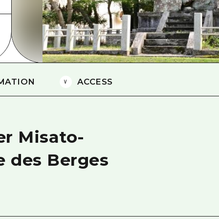
Östliches Yamaguchi
Ehime
Shimane
MATION
ACCESS
er Misato-
e des Berges