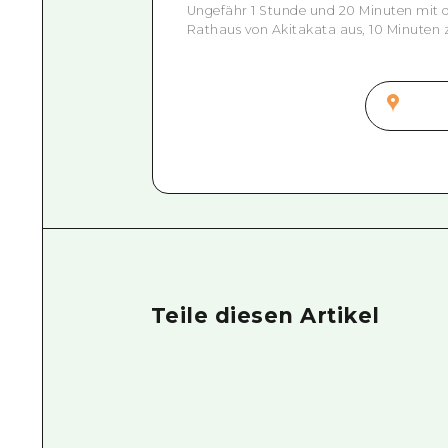
Ungefähr 1 Stunde und 20 Minuten mit
Rathaus von Akitakata aus, 10 Minuten 
Teile diesen Artikel