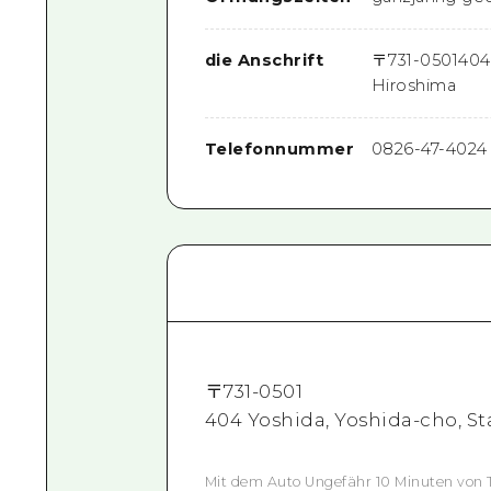
die Anschrift
〒
731-0501
404
Hiroshima
Telefonnummer
0826-47-4024
〒
731-0501
404 Yoshida, Yoshida-cho, St
Mit dem Auto Ungefähr 10 Minuten von 