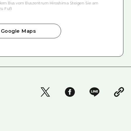
 dem Bus vom Buszentrum Hiroshima Steigen Sie am
zu Fuß
Google Maps