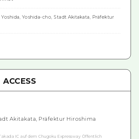
 Yoshida, Yoshida-cho, Stadt Akitakata, Präfektur
ACCESS
adt Akitakata, Präfektur Hiroshima
Takada IC auf dem Chugoku Expressway Öffentlich