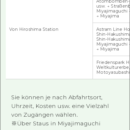
Atombomben-D
usw. → Straßen
Miyajimaguchi →
→ Miyajima
Von Hiroshima Station
Astram Line H
Shin-Hakushima 
Shin-Hakushima
Miyajimaguchi →
→ Miyajima
Friedenspark H
Weltkulturerbe,
Motoyasubashi 
Sie können je nach Abfahrtsort,
Uhrzeit, Kosten usw. eine Vielzahl
von Zugängen wählen.
※Über Staus in Miyajimaguchi