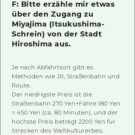
F: Bitte erzähle mir etwas
Ein freiwilliger Führer
über den Zugang zu
Videos von Hiroshima
Miyajima (Itsukushima-
Schrein) von der Stadt
FAQs
Hiroshima aus.
Foto-Download
Transportinformationen bei Kata
Je nach Abfahrtsort gibt es
Methoden wie JR, Straßenbahn und
Route.
Der niedrigste Preis ist die
Straßenbahn 270 Yen+Fähre 180 Yen
= 450 Yen (ca. 80 Minuten), und der
höchste Preis beträgt 2200 Yen für
Strecken des Weltkulturerbes.