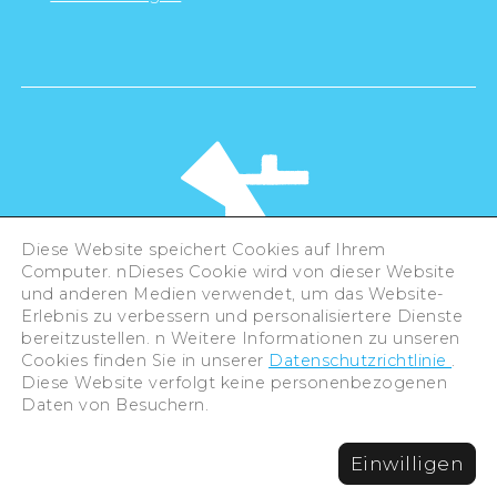
Diese Website speichert Cookies auf Ihrem
Computer. nDieses Cookie wird von dieser Website
und anderen Medien verwendet, um das Website-
Erlebnis zu verbessern und personalisiertere Dienste
©Hiroshima Tourism Association /
bereitzustellen. n Weitere Informationen zu unseren
Hiroshima Prefecture / Hiroshima City .
All rights reserved
Cookies finden Sie in unserer
Datenschutzrichtlinie
.
Diese Website verfolgt keine personenbezogenen
Daten von Besuchern.
Einwilligen