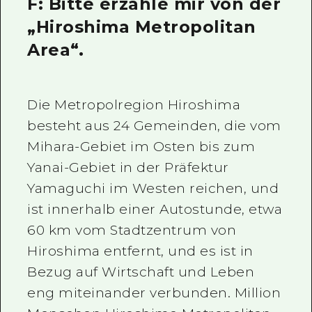
F: Bitte erzähle mir von der
Ein freiwilliger Führer
„Hiroshima Metropolitan
Area“.
Videos von Hiroshima
FAQs
Die Metropolregion Hiroshima
Foto-Download
besteht aus 24 Gemeinden, die vom
Transportinformationen bei Kata
Mihara-Gebiet im Osten bis zum
Yanai-Gebiet in der Präfektur
Yamaguchi im Westen reichen, und
ist innerhalb einer Autostunde, etwa
60 km vom Stadtzentrum von
Hiroshima entfernt, und es ist in
Bezug auf Wirtschaft und Leben
eng miteinander verbunden. Million