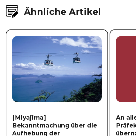
Ähnliche Artikel
[Miyajima]
An all
Bekanntmachung über die
Präfe
Aufhebung der
übern