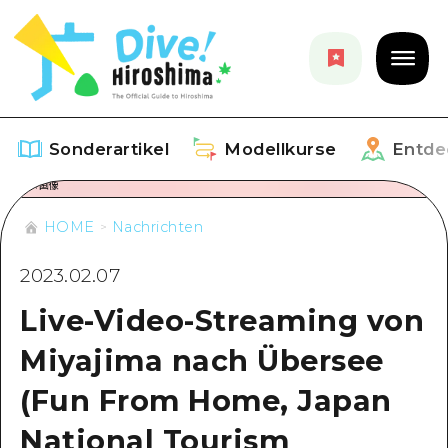
Sonderartikel
Modellkurse
Entde
HOME
Nachrichten
Sonderartikel
2023.02.07
Aufführen
Modellkurse
Live-Video-Streaming von
Empfehlung
Aufführen
Entdecken
Miyajima nach Übersee
Kunst
Dive! Hiroshima Offizieller Führer
(Fun From Home, Japan
Aufführen
Veranstaltungen / Feste
Veranstaltungen
Hiroshima Fantasiereise
National Tourism
Rund um Hiroshima City
Essen / Trinken