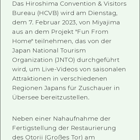
Das Hiroshima Convention & Visitors
Ein freiwilliger Führer
Bureau (HCVB) wird am Dienstag,
dem 7. Februar 2023, von Miyajima
Videos von Hiroshima
aus an dem Projekt "Fun From
FAQs
Home" teilnehmen, das von der
Foto-Download
Japan National Tourism
Organization (JNTO) durchgeführt
Transportinformationen bei Kata
wird, um Live-Videos von saisonalen
Attraktionen in verschiedenen
Regionen Japans für Zuschauer in
Übersee bereitzustellen.
Neben einer Nahaufnahme der
Fertigstellung der Restaurierung
des Otorii (Großes Tor) am