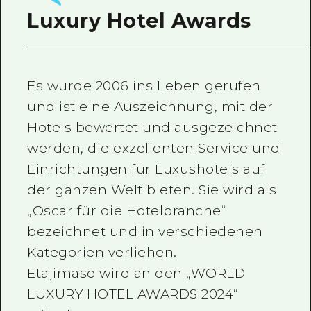
Luxury Hotel Awards
Ein freiwilliger Führer
Videos von Hiroshima
FAQs
Es wurde 2006 ins Leben gerufen
und ist eine Auszeichnung, mit der
Foto-Download
Hotels bewertet und ausgezeichnet
Transportinformationen bei Kata
werden, die exzellenten Service und
Einrichtungen für Luxushotels auf
der ganzen Welt bieten. Sie wird als
„Oscar für die Hotelbranche“
bezeichnet und in verschiedenen
Kategorien verliehen.
Etajimaso wird an den „WORLD
LUXURY HOTEL AWARDS 2024“