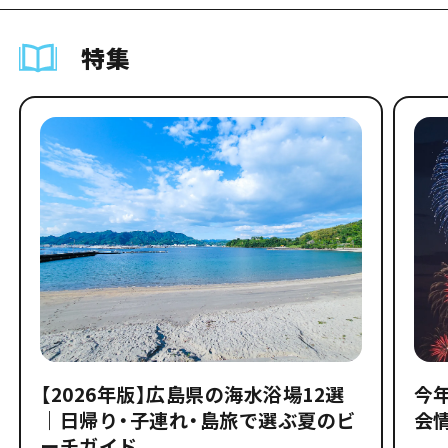
特集
【2026年版】広島県の海水浴場12選
今
｜日帰り・子連れ・島旅で選ぶ夏のビ
会
ーチガイド