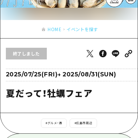
あたらしい非日常
旬情報
安芸
サイクリング
広島市周辺
お役立ち情報
備後
ショッピング
安芸
HOME
イベントを探す
備北
スポーツ
お役立ち情報一覧
HOME
備後
芸北
ナイトライフ
アクセス
備北
終了しました
宮島周辺
世界遺産
二次交通まとめ
新着情報
芸北
山口県東部
学び・体験
施設の混雑状況のお知らせ
2025/07/25(FRI)
→
2025/08/31(SUN)
宮島周辺
お問い合わせ
愛媛県
定番
お得な周遊チケット
山口県東部
夏だって！牡蠣フェア
事業者・学校関係者の皆さま
島根県
歴史・文化
手荷物預かり・配送サービス
弾丸
癒し
広島おもてなしパス
日帰り
自然
HIROSHIMA FREE Wi-Fi
#
グルメ・酒
#
広島市周辺
半日
観光案内所