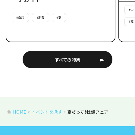
#
お
#
自然
#
定番
#
夏
#
夏
すべての特集
HOME
イベントを探す
夏だって！牡蠣フェア