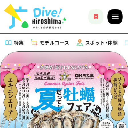
特集
モデルコース
スポット・体験
特集
特集一覧
モデルコース
おすすめ
モデルコース一覧
スポット・体験
アート
Dive! Hiroshima 公式ガイド
スポット・体験一覧
イベント・祭り
イベント
広島もしもトラベル
広島市周辺
グルメ・酒