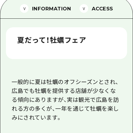
1泊2日
INFORMATION
ACCESS
広島県を訪れる外国人旅行者向け情報一
2泊3日
ボランティアガイド
ユニバーサルツーリズム
夏だって！牡蠣フェア
ガイドブック
広島県の魅力を動画でご紹介！
よくあるご質問
メディア掲載情報
一般的に夏は牡蠣のオフシーズンとされ、
広島でも牡蠣を提供する店舗が少なくな
フォトダウンロード
る傾向にありますが、実は観光で広島を訪
関連リンク
れる方の多くが、一年を通じて牡蠣を楽し
みにされています。