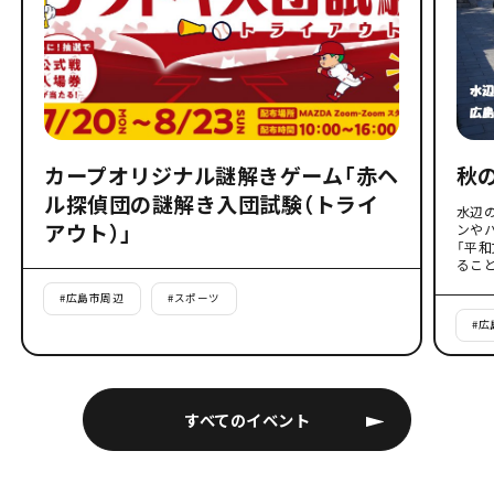
カープオリジナル謎解きゲーム「赤ヘ
秋
ル探偵団の謎解き入団試験（トライ
水辺
アウト）」
ンや
「平
るこ
#
広島市周辺
#
スポーツ
#
広
すべてのイベント