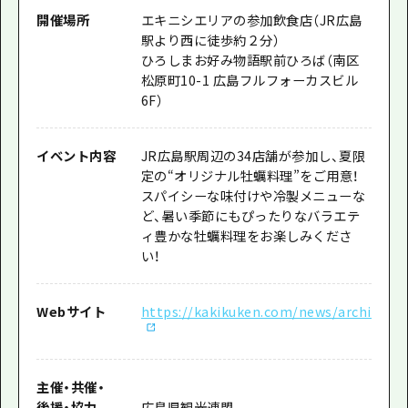
開催場所
エキニシエリアの参加飲食店（JR広島
駅より西に徒歩約２分）
ひろしまお好み物語駅前ひろば（南区
松原町10-1 広島フルフォーカスビル
6F）
イベント内容
JR広島駅周辺の34店舗が参加し、夏限
定の“オリジナル牡蠣料理”をご用意！
スパイシーな味付けや冷製メニューな
ど、暑い季節にもぴったりなバラエテ
ィ豊かな牡蠣料理をお楽しみくださ
い！
Webサイト
https://kakikuken.com/news/archives/4
主催
・
共催
・
後援
・
協力
広島県観光連盟