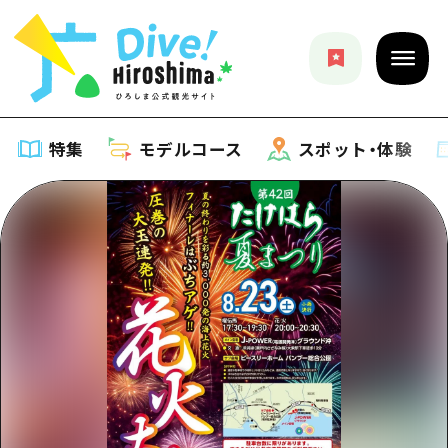
特集
モデルコース
スポット・体験
特集
特集一覧
モデルコース
おすすめ
モデルコース一覧
スポット・体験
アート
Dive! Hiroshima 公式ガイド
スポット・体験一覧
イベント・祭り
イベント
広島もしもトラベル
広島市周辺
グルメ・酒