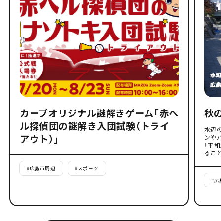
カープオリジナル謎解きゲーム「赤ヘ
秋
ル探偵団の謎解き入団試験（トライ
水辺
アウト）」
ンや
「平
るこ
#
広島市周辺
#
スポーツ
#
広