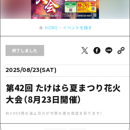
あたらしい非日常
旬情報
安芸
サイクリング
広島市周辺
お役立ち情報
備後
ショッピング
安芸
HOME
イベントを探す
備北
スポーツ
お役立ち情報一覧
HOME
備後
芸北
ナイトライフ
アクセス
備北
終了しました
宮島周辺
世界遺産
二次交通まとめ
新着情報
芸北
山口県東部
学び・体験
施設の混雑状況のお知らせ
2025/08/23(SAT)
宮島周辺
お問い合わせ
愛媛県
定番
お得な周遊チケット
山口県東部
第42回 たけはら夏まつり花火
事業者・学校関係者の皆さま
島根県
歴史・文化
手荷物預かり・配送サービス
弾丸
大会（8月23日開催）
癒し
広島おもてなしパス
日帰り
約3000発の海上花火が竹原の夏の夜空を彩ります！
自然
HIROSHIMA FREE Wi-Fi
半日
観光案内所