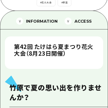
1泊2日
#
花火大会
#
安芸
広島県を訪れる外国人旅行者向け情報一
2泊3日
ボランティアガイド
INFORMATION
ACCESS
ユニバーサルツーリズム
ガイドブック
第42回 たけはら夏まつり花火
広島県の魅力を動画でご紹介！
大会（8月23日開催）
よくあるご質問
メディア掲載情報
フォトダウンロード
関連リンク
竹原で夏の思い出を作りませ
んか？