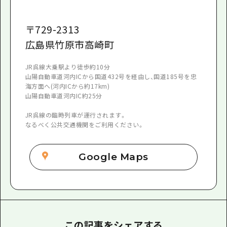
〒
729-2313
広島県竹原市高崎町
JR呉線大乗駅より徒歩約10分
山陽自動車道河内ICから国道432号を経由し、国道185号を忠
海方面へ(河内ICから約17km)
山陽自動車道河内IC約25分
JR呉線の臨時列車が運行されます。
なるべく公共交通機関をご利用ください。
Google Maps
この記事をシェアする