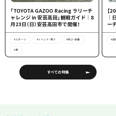
「TOYOTA GAZOO Racing ラリーチ
【2
ャレンジ in 安芸高田」観戦ガイド｜8
｜
月23日（日）安芸高田市で開催！
ー
#
スポーツ
#
イベント・祭り
#
学び・体験
#
自
#
夏
すべての特集