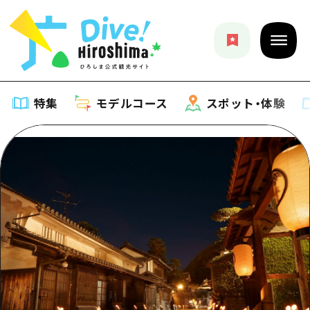
特集
モデルコース
スポット・体験
特集
特集一覧
モデルコース
おすすめ
モデルコース一覧
スポット・体験
アート
Dive! Hiroshima 公式ガイド
スポット・体験一覧
イベント・祭り
イベント
広島もしもトラベル
広島市周辺
グルメ・酒