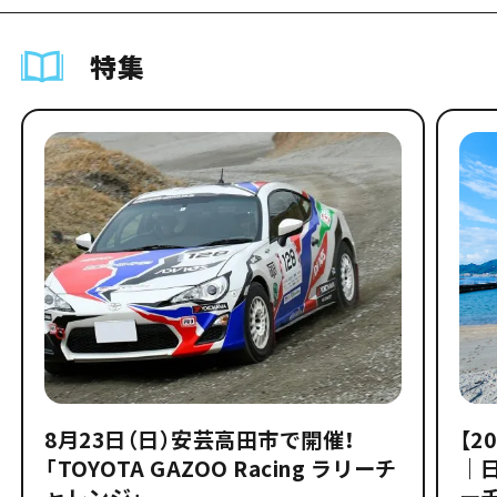
特集
8月23日（日）安芸高田市で開催！
【2
「TOYOTA GAZOO Racing ラリーチ
｜
ャレンジ」
ー