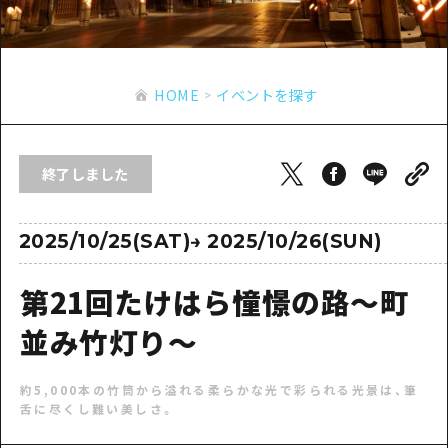
あたらしい非日常
旬情報
安芸
サイクリング
広島市周辺
お役立ち情報
備後
ショッピング
安芸
HOME
イベントを探す
備北
スポーツ
お役立ち情報一覧
HOME
備後
芸北
ナイトライフ
アクセス
備北
終了しました
宮島周辺
世界遺産
二次交通まとめ
新着情報
芸北
山口県東部
学び・体験
施設の混雑状況のお知らせ
2025/10/25(SAT)
→
2025/10/26(SUN)
宮島周辺
お問い合わせ
愛媛県
定番
お得な周遊チケット
山口県東部
第21回たけはら憧憬の路～町
事業者・学校関係者の皆さま
島根県
歴史・文化
手荷物預かり・配送サービス
弾丸
並み竹灯り～
癒し
広島おもてなしパス
日帰り
約5,000本の竹筒から溢れる柔らかな光で彩られる光景は、筆
自然
HIROSHIMA FREE Wi-Fi
半日
舌に尽くし難い美しさ。
観光案内所