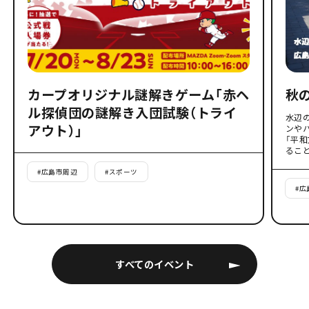
カープオリジナル謎解きゲーム「赤ヘ
秋
ル探偵団の謎解き入団試験（トライ
水辺
アウト）」
ンや
「平
るこ
#
広島市周辺
#
スポーツ
#
広
すべてのイベント