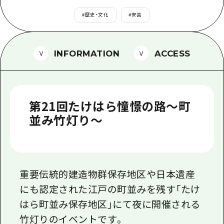
1泊2日
広島県を訪れる外国人旅行者向け情報一
#
歴史・文化
#
安芸
2泊3日
ボランティアガイド
INFORMATION
ACCESS
ユニバーサルツーリズム
ガイドブック
広島県の魅力を動画でご紹介！
第21回たけはら憧憬の路～町
よくあるご質問
並み竹灯り～
メディア掲載情報
フォトダウンロード
重要伝統的建造物群保存地区や日本遺産
関連リンク
にも認定された江戸の町並みを残す「たけ
はら町並み保存地区」にて夜に開催される
竹灯りのイベントです。