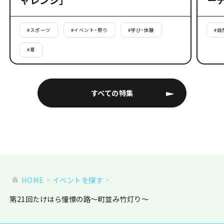
#
スポーツ
#
イベント・祭り
#
学び・体験
#
自
#
夏
すべての特集
HOME
イベントを探す
第21回たけはら憧憬の路～町並み竹灯り～