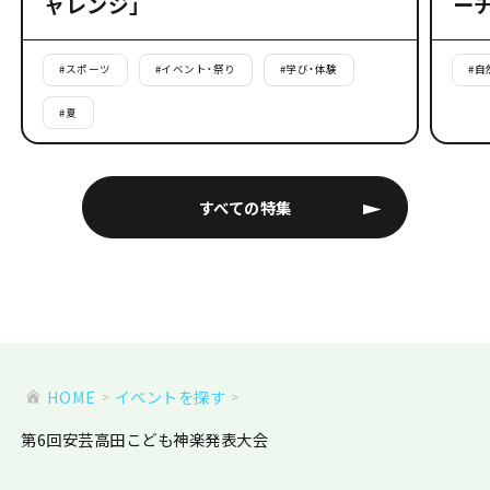
ャレンジ」
ー
#
スポーツ
#
イベント・祭り
#
学び・体験
#
自
#
夏
すべての特集
HOME
イベントを探す
第6回安芸高田こども神楽発表大会