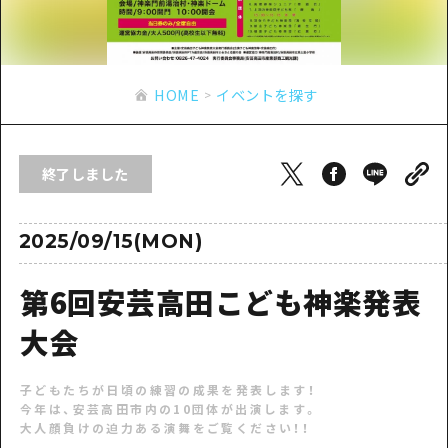
あたらしい非日常
旬情報
安芸
サイクリング
広島市周辺
お役立ち情報
備後
ショッピング
安芸
HOME
イベントを探す
備北
スポーツ
お役立ち情報一覧
HOME
備後
芸北
ナイトライフ
アクセス
備北
終了しました
宮島周辺
世界遺産
二次交通まとめ
新着情報
芸北
山口県東部
学び・体験
施設の混雑状況のお知らせ
2025/09/15(MON)
宮島周辺
お問い合わせ
愛媛県
定番
お得な周遊チケット
山口県東部
第6回安芸高田こども神楽発表
事業者・学校関係者の皆さま
島根県
歴史・文化
手荷物預かり・配送サービス
弾丸
大会
癒し
広島おもてなしパス
日帰り
子どもたちが日頃の練習の成果を発表します！
自然
HIROSHIMA FREE Wi-Fi
半日
今年は、安芸高田市内の10団体が出演します。
大人顔負けの迫力ある演舞をご覧ください！！
観光案内所