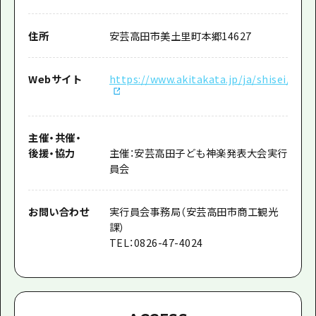
住所
安芸高田市美土里町本郷14627
Webサイト
https://www.akitakata.jp/ja/shisei/sec
主催
・
共催
・
後援
・
協力
主催：安芸高田子ども神楽発表大会実行
員会
お問い合わせ
実行員会事務局（安芸高田市商工観光
課）
TEL：0826-47-4024