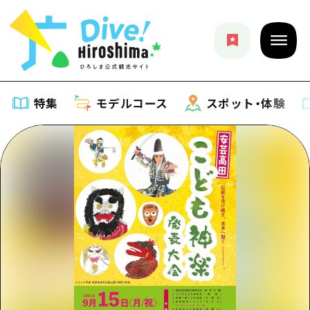
特集
モデルコース
スポット・体験
特集
特集一覧
モデルコース
おすすめ
モデルコース一覧
スポット・体験
アート
Dive! Hiroshima 公式ガイド
スポット・体験一覧
イベント・祭り
イベント
広島もしもトラベル
広島市周辺
グルメ・酒