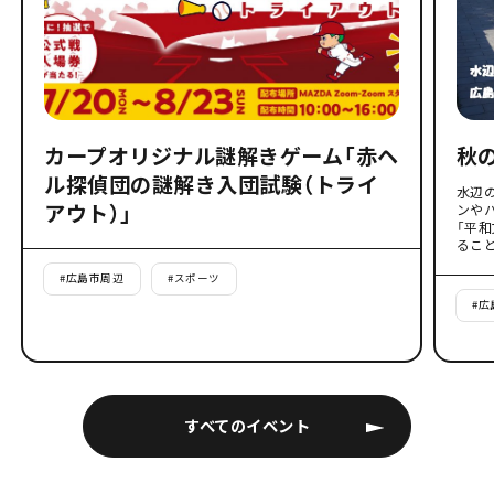
カープオリジナル謎解きゲーム「赤ヘ
秋
ル探偵団の謎解き入団試験（トライ
水辺
アウト）」
ンや
「平
るこ
#
広島市周辺
#
スポーツ
#
広
すべてのイベント