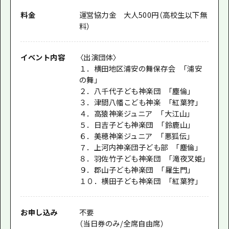
料金
運営協力金 大人500円（高校生以下無
料）
イベント内容
〈出演団体〉
１．横田地区浦安の舞保存会 「浦安
の舞」
２．八千代子ども神楽団 「塵倫」
３．津間八幡こども神楽 「紅葉狩」
４．高猿神楽ジュニア 「大江山」
５．日吉子ども神楽団 「鈴鹿山」
６．美穂神楽ジュニア 「悪狐伝」
７．上河内神楽団子ども部 「塵倫」
８．羽佐竹子ども神楽団 「滝夜叉姫」
９．郡山子ども神楽団 「羅生門」
１０．横田子ども神楽団 「紅葉狩」
お申し込み
不要
（当日券のみ/全席自由席）