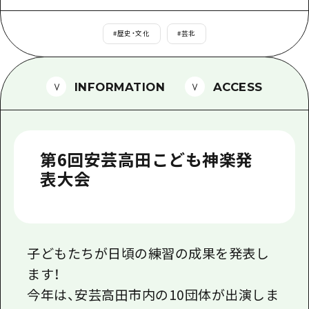
1泊2日
広島県を訪れる外国人旅行者向け情報一
2泊3日
#
歴史・文化
#
芸北
ボランティアガイド
ユニバーサルツーリズム
INFORMATION
ACCESS
ガイドブック
広島県の魅力を動画でご紹介！
第6回安芸高田こども神楽発
よくあるご質問
表大会
メディア掲載情報
フォトダウンロード
関連リンク
子どもたちが日頃の練習の成果を発表し
ます！
今年は、安芸高田市内の10団体が出演しま