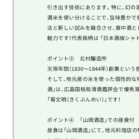
引き出す技術にあります。特に、幻の
酒米を使い分けることで、旨味豊かで
法と新しい試みを融合させ、食中酒と
魅力です！代表銘柄は 「日本酒版シャ
ポイント③ 北村醸造所
天保年間（1830～1844年）創業と
そして、地元産の米を使った個性的な味
酒」は、広島国税局清酒鑑評会で優秀
「菊文明（きくぶんめい）」です！
ポイント④ 「山岡酒造」での昼食付
昼食は「山岡酒造」にて、地元料理店