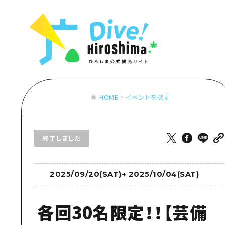
お役立ち情報一覧
特集一覧
モデルコース
アクセス
おすすめ
Dive! Hiro
二次交通まとめ
アート
広島もしもト
施設の混雑状況のお知らせ
イベント・祭り
あたらしい非
お得な周遊チケット
グルメ・酒
HOME
イベントを探す
特集一
手荷物預かり・配送サービス
おすす
終了しました
アート
イベン
グルメ
2025/09/20(SAT)
→
2025/10/04(SAT)
各回30名限定！！【芸備