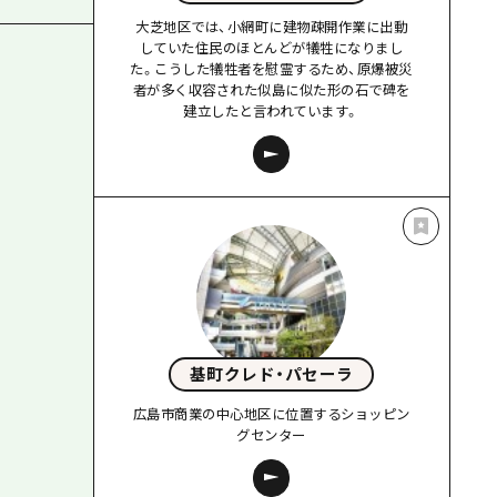
大芝地区では、小網町に建物疎開作業に出動
していた住民のほとんどが犠牲になりまし
た。こうした犠牲者を慰霊するため、原爆被災
者が多く収容された似島に似た形の石で碑を
建立したと言われています。
基町クレド・パセーラ
広島市商業の中心地区に位置するショッピン
グセンター