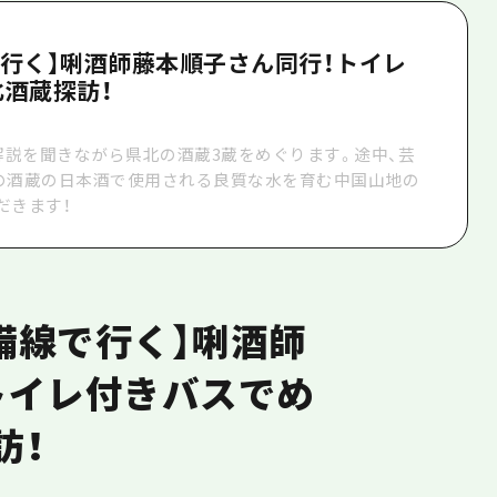
で行く】唎酒師藤本順子さん同行！トイレ
酒蔵探訪！
解説を聞きながら県北の酒蔵
3
蔵をめぐります。途中、芸
の酒蔵の日本酒で使用される良質な水を育む中国山地の
だきます！
芸備線で行く】唎酒師
トイレ付きバスでめ
訪！