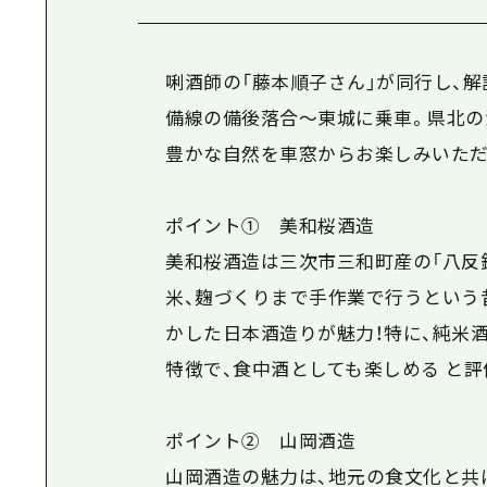
唎酒師の「藤本順子さん」が同行し、
備線の備後落合～東城に乗車。県北の
豊かな自然を車窓からお楽しみいただ
ポイント① 美和桜酒造
美和桜酒造は三次市三和町産の「八反錦
米、麹づくりまで手作業で行うという
かした日本酒造りが魅力！特に、純米
特徴で、食中酒としても楽しめる と評
ポイント② 山岡酒造
山岡酒造の魅力は、地元の食文化と共