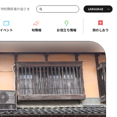
・学校関係者の皆さま
画でご紹介！
イベント
旬情報
お役立ち情報
旅のしおり
イベント
旬情報
お役立ち情報
旅のしおり
ド
島市周辺
ガイドブック
り
芸
広島県の魅力を動画でご紹介！
後
よくあるご質問
者向け情報一覧
2日
北
メディア掲載情報
3日
北
フォトダウンロード
島周辺
関連リンク
口県東部
媛県