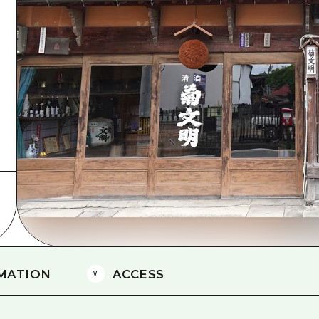
島
MATION
ACCESS