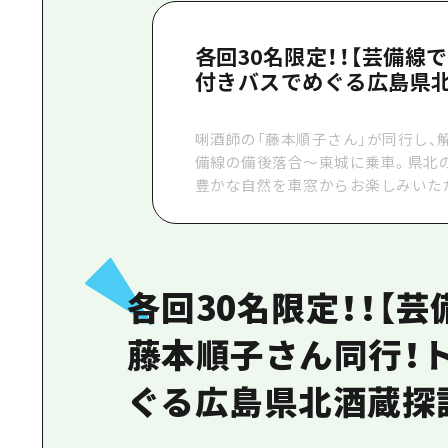
各回30名限定！！【芸備線
付きバスでめぐる広島県北
唎酒師の「藤本順子さん」が同行し、
備線の備後落合～東城に乗車。県北
豊かな自然を車窓からお楽しみいた
各回30名限定！！【
藤本順子さん同行！
ぐる広島県北酒蔵探