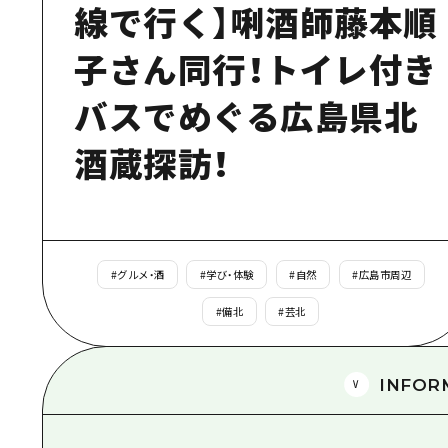
線で行く】唎酒師藤本順
子さん同行！トイレ付き
バスでめぐる広島県北
酒蔵探訪！
#
グルメ・酒
#
学び・体験
#
自然
#
広島市周辺
#
備北
#
芸北
INFOR