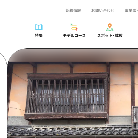
新着情報
お問い合わせ
事業者
一覧
サイクリング
広島おもてなしパス
スポット・体験一覧
学び・体験
広島市周辺
弾丸
広島市周辺
ガイドブック
shima 公式ガイド
ショッピング
HIROSHIMA FREE Wi-Fi
定番
安芸
日帰り
安芸
広島県の魅力を動
特集
モデルコース
スポット・体験
ラベル
スポーツ
観光案内所
歴史・文化
備後
半日
備後
よくあるご質問
特集
モデルコース
スポット・体験
日常
ナイトライフ
広島県を訪れる外国人旅行者向け情報一覧
癒し
備北
1泊2日
備北
メディア掲載情報
世界遺産
ボランティアガイド
自然
芸北
2泊3日
芸北
フォトダウンロー
覧
モデルコース一覧
お役立ち情報一覧
サイクリング
スポット・体験一覧
学び・体験
広島市周辺
広島おもてなしパス
弾丸
広
ユニバーサルツーリズム
宮島周辺
宮島周辺
関連リンク
め
Dive! Hiroshima 公式ガイド
アクセス
ショッピング
定番
安芸
HIROSHIMA FREE Wi-Fi
日帰
安
山口県東部
山口県東部
広島もしもトラベル
二次交通まとめ
スポーツ
歴史・文化
備後
観光案内所
半日
備
愛媛県
ト・祭り
あたらしい非日常
施設の混雑状況のお知らせ
ナイトライフ
癒し
備北
広島県を訪れる外国人旅行
1泊
備
島根県
・酒
お得な周遊チケット
世界遺産
自然
芸北
ボランティアガイド
2泊
芸
手荷物預かり・配送サービス
宮島周辺
ユニバーサルツーリズム
宮
山口県東部
山
愛