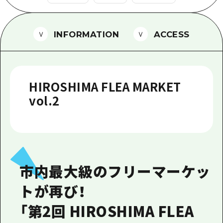
1泊2日
広島県を訪れる外国人旅行者向け情報一
2泊3日
ボランティアガイド
INFORMATION
ACCESS
ユニバーサルツーリズム
ガイドブック
HIROSHIMA FLEA MARKET
広島県の魅力を動画でご紹介！
vol.2
よくあるご質問
メディア掲載情報
フォトダウンロード
市内最大級のフリーマーケッ
関連リンク
トが再び！
「第2回 HIROSHIMA FLEA