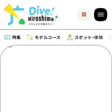
特集
モデルコース
スポット・体験
特集
特集一覧
モデルコース
おすすめ
モデルコース一覧
スポット・体験
アート
Dive! Hiroshima 公式ガイド
スポット・体験一覧
イベント・祭り
イベント
広島もしもトラベル
広島市周辺
グルメ・酒