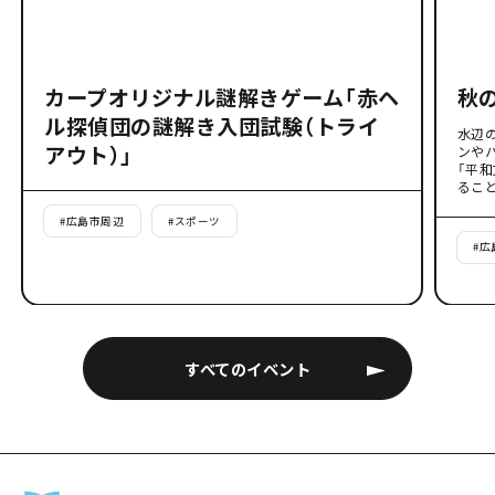
カープオリジナル謎解きゲーム「赤ヘ
秋
ル探偵団の謎解き入団試験（トライ
水辺
アウト）」
ンや
「平
るこ
#
広島市周辺
#
スポーツ
#
広
すべてのイベント