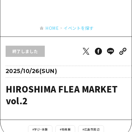
あたらしい非日常
旬情報
安芸
サイクリング
広島市周辺
お役立ち情報
備後
ショッピング
安芸
HOME
イベントを探す
備北
スポーツ
お役立ち情報一覧
HOME
備後
芸北
ナイトライフ
アクセス
備北
終了しました
宮島周辺
世界遺産
二次交通まとめ
新着情報
芸北
山口県東部
学び・体験
施設の混雑状況のお知らせ
2025/10/26(SUN)
宮島周辺
お問い合わせ
愛媛県
定番
お得な周遊チケット
山口県東部
HIROSHIMA FLEA MARKET
事業者・学校関係者の皆さま
島根県
歴史・文化
手荷物預かり・配送サービス
弾丸
vol.2
癒し
広島おもてなしパス
日帰り
自然
HIROSHIMA FREE Wi-Fi
半日
観光案内所
#
学び・体験
#
物産展
#
広島市周辺