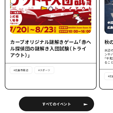
カープオリジナル謎解きゲーム「赤ヘ
秋
ル探偵団の謎解き入団試験（トライ
水辺
アウト）」
ンや
「平
るこ
#
広島市周辺
#
スポーツ
#
広
すべてのイベント