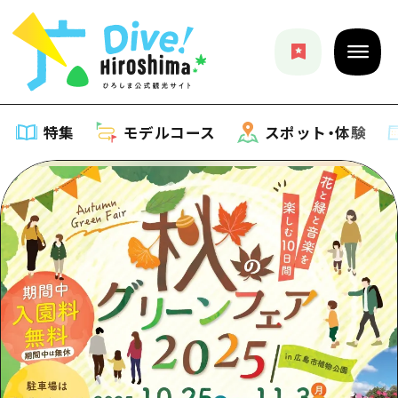
特集
モデルコース
スポット・体験
特集
特集一覧
モデルコース
おすすめ
モデルコース一覧
スポット・体験
アート
Dive! Hiroshima 公式ガイド
スポット・体験一覧
イベント・祭り
イベント
広島もしもトラベル
広島市周辺
グルメ・酒