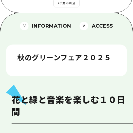
1泊2日
#
広島市周辺
広島県を訪れる外国人旅行者向け情報一
2泊3日
ボランティアガイド
INFORMATION
ACCESS
ユニバーサルツーリズム
ガイドブック
秋のグリーンフェア２０２５
広島県の魅力を動画でご紹介！
よくあるご質問
メディア掲載情報
フォトダウンロード
花と緑と音楽を楽しむ１０日
関連リンク
間