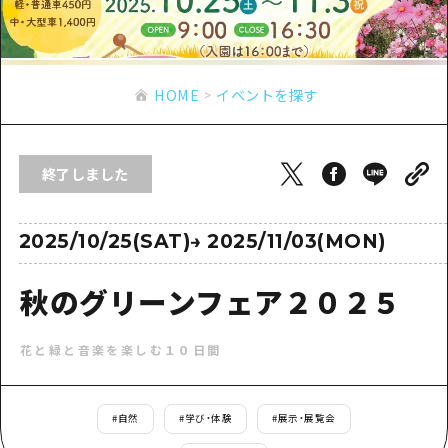
あたらしい非日常
旬情報
安芸
サイクリング
広島市周辺
お役立ち情報
備後
ショッピング
安芸
HOME
イベントを探す
備北
スポーツ
お役立ち情報一覧
HOME
備後
芸北
ナイトライフ
アクセス
備北
終了しました
宮島周辺
世界遺産
二次交通まとめ
新着情報
芸北
山口県東部
学び・体験
施設の混雑状況のお知らせ
2025/10/25(SAT)
→
2025/11/03(MON)
宮島周辺
お問い合わせ
愛媛県
定番
お得な周遊チケット
山口県東部
秋のグリーンフェア２０２５
事業者・学校関係者の皆さま
島根県
歴史・文化
手荷物預かり・配送サービス
弾丸
花と緑と音楽を楽しむ１０日間
癒し
広島おもてなしパス
日帰り
自然
HIROSHIMA FREE Wi-Fi
半日
#
自然
#
学び・体験
#
展示・展覧会
観光案内所