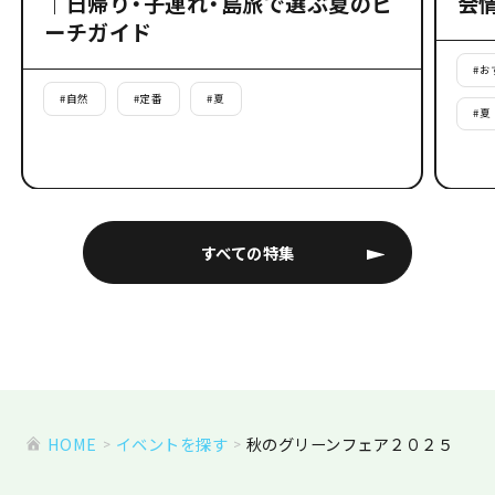
｜日帰り・子連れ・島旅で選ぶ夏のビ
会
ーチガイド
#
お
#
自然
#
定番
#
夏
#
夏
すべての特集
HOME
イベントを探す
秋のグリーンフェア２０２５