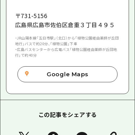
〒
731-5156
広島県広島市佐伯区倉重３丁目４９５
・JR山陽本線「五日市駅」（北口）から「植物公園経由薬師が丘団
地行」バスで約20分、「植物公園」下車
・広島バスセンターから広電バス「植物公園経由薬師が丘団地
行」で約40分
Google Maps
この記事をシェアする