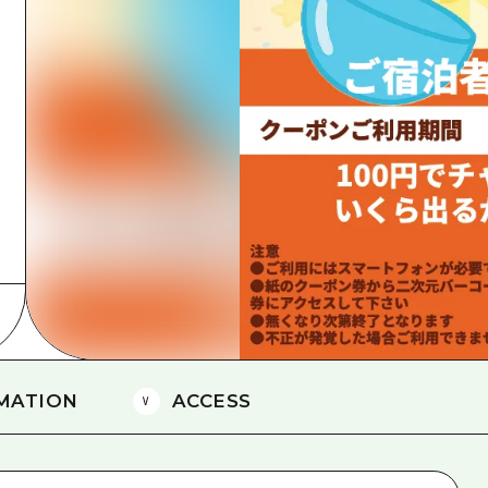
島
MATION
ACCESS