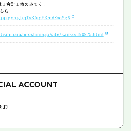
は１会計１枚のみです。
ちら
.app.goo.gl/qTvKfupEKmAXxoSg6
ity.mihara.hiroshima.jp/site/kanko/190875.html
CIAL ACCOUNT
をお