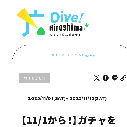
お役立ち情報一覧
特集一覧
モデルコース
アクセス
おすすめ
Dive! Hiro
二次交通まとめ
アート
広島もしもト
施設の混雑状況のお知らせ
イベント・祭り
あたらしい非
お得な周遊チケット
グルメ・酒
HOME
イベントを探す
特集一
手荷物預かり・配送サービス
おすす
終了しました
アート
イベン
グルメ
2025/11/01(SAT)
→
2025/11/15(SAT)
【11/1から！】ガチャを