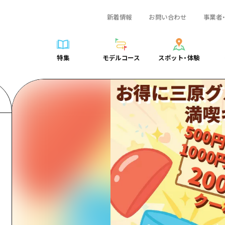
新着情報
お問い合わせ
事業者
一覧
サイクリング
広島おもてなしパス
スポット・体験一覧
学び・体験
広島市周辺
弾丸
広島市周辺
ガイドブック
shima 公式ガイド
ショッピング
HIROSHIMA FREE Wi-Fi
定番
安芸
日帰り
安芸
広島県の魅力を動
特集
モデルコース
スポット・体験
ラベル
スポーツ
観光案内所
歴史・文化
備後
半日
備後
よくあるご質問
特集
モデルコース
スポット・体験
日常
ナイトライフ
広島県を訪れる外国人旅行者向け情報一覧
癒し
備北
1泊2日
備北
メディア掲載情報
世界遺産
ボランティアガイド
自然
芸北
2泊3日
芸北
フォトダウンロー
覧
モデルコース一覧
お役立ち情報一覧
サイクリング
スポット・体験一覧
学び・体験
広島市周辺
広島おもてなしパス
弾丸
広
ユニバーサルツーリズム
宮島周辺
宮島周辺
関連リンク
め
Dive! Hiroshima 公式ガイド
アクセス
ショッピング
定番
安芸
HIROSHIMA FREE Wi-Fi
日帰
安
山口県東部
山口県東部
広島もしもトラベル
二次交通まとめ
スポーツ
歴史・文化
備後
観光案内所
半日
備
愛媛県
ト・祭り
あたらしい非日常
施設の混雑状況のお知らせ
ナイトライフ
癒し
備北
広島県を訪れる外国人旅行
1泊
備
島根県
・酒
お得な周遊チケット
世界遺産
自然
芸北
ボランティアガイド
2泊
芸
手荷物預かり・配送サービス
宮島周辺
ユニバーサルツーリズム
宮
山口県東部
山
愛