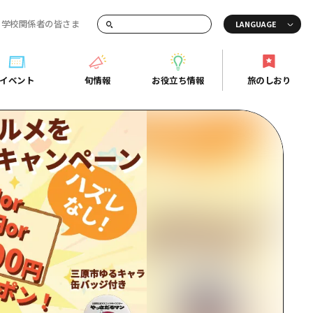
・学校関係者の皆さま
画でご紹介！
イベント
旬情報
お役立ち情報
旅のしおり
イベント
旬情報
お役立ち情報
旅のしおり
ド
島市周辺
ガイドブック
り
芸
広島県の魅力を動画でご紹介！
後
よくあるご質問
者向け情報一覧
2日
北
メディア掲載情報
3日
北
フォトダウンロード
島周辺
関連リンク
口県東部
媛県