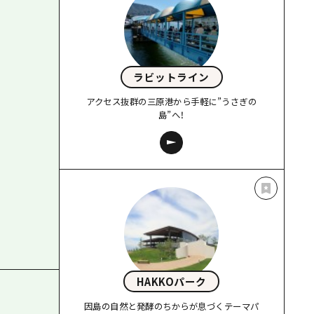
ラビットライン
アクセス抜群の三原港から手軽に”うさぎの
島”へ！
HAKKOパーク
因島の自然と発酵のちからが息づくテーマパ