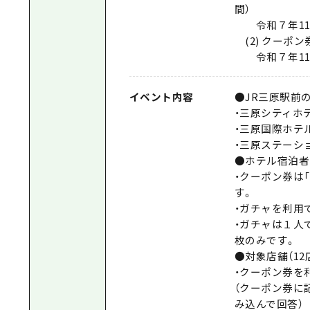
間）
令和７年11月１
(2) クーポ
令和７年11月１
イベント内容
●JR三原駅前
・三原シティホ
・三原国際ホテ
・三原ステーショ
●ホテル宿泊者
・クーポン券は「5
す。
・ガチャを利用
・ガチャは１人
枚のみです。
●対象店舗（1
・クーポン券を
（クーポン券に
み込んで回答）