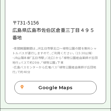
〒
731-5156
広島県広島市佐伯区倉重三丁目４９５
番地
・夜間開園期間は、JR五日市駅北口～植物公園の間を無料シャ
トルバスが運行しますので、ご利用ください。（15:30以降）
・JR山陽本線「五日市駅」（北口）から「植物公園経由薬師が丘団
地行」バスで約20分、「植物公園」下車
・広島バスセンターから広電バス「植物公園経由薬師が丘団地
行」で約40分
Google Maps