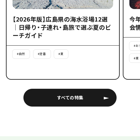
【2026年版】広島県の海水浴場12選
今
｜日帰り・子連れ・島旅で選ぶ夏のビ
会
ーチガイド
#
お
#
自然
#
定番
#
夏
#
夏
すべての特集