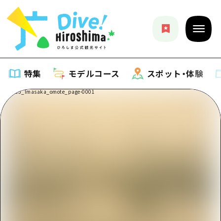
特集
モデルコース
スポット・体験
特集
特集一覧
モデルコース
おすすめ
モデルコース一覧
スポット・体験
アート
Dive! Hiroshima 公式ガイド
スポット・体験一覧
イベント・祭り
イベント
広島もしもトラベル
広島市周辺
グルメ・酒