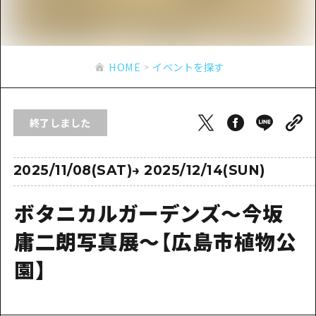
あたらしい非日常
旬情報
安芸
サイクリング
広島市周辺
お役立ち情報
備後
ショッピング
安芸
HOME
イベントを探す
備北
スポーツ
お役立ち情報一覧
HOME
備後
芸北
ナイトライフ
アクセス
備北
終了しました
宮島周辺
世界遺産
二次交通まとめ
新着情報
芸北
山口県東部
学び・体験
施設の混雑状況のお知らせ
2025/11/08(SAT)
→
2025/12/14(SUN)
宮島周辺
お問い合わせ
愛媛県
定番
お得な周遊チケット
山口県東部
ボタニカルガーデンズ～今坂
事業者・学校関係者の皆さま
島根県
歴史・文化
手荷物預かり・配送サービス
弾丸
庸二朗写真展～【広島市植物公
癒し
広島おもてなしパス
日帰り
園】
自然
HIROSHIMA FREE Wi-Fi
半日
観光案内所