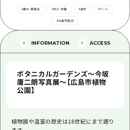
1泊2日
広島県を訪れる外国人旅行者向け情報一
#
展示・展覧会
#
学び・体験
#
自然
#
アート
2泊3日
ボランティアガイド
#
広島市周辺
ユニバーサルツーリズム
INFORMATION
ACCESS
ガイドブック
広島県の魅力を動画でご紹介！
よくあるご質問
ボタニカルガーデンズ～今坂
メディア掲載情報
庸二朗写真展～【広島市植物
公園】
フォトダウンロード
関連リンク
植物園や温室の歴史は16世紀にまで遡り
ます。