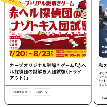
カープオリジナル謎解きゲーム「赤ヘ
秋
ル探偵団の謎解き入団試験（トライ
水辺
アウト）」
ンや
「平
るこ
#
広島市周辺
#
スポーツ
#
広