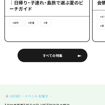
｜日帰り・子連れ・島旅で選ぶ夏のビ
会
ーチガイド
#
お
#
自然
#
定番
#
夏
#
夏
すべての特集
HOME
イベントを探す