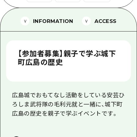
1泊2日
広島県を訪れる外国人旅行者向け情報一
2泊3日
ボランティアガイド
INFORMATION
ACCESS
ユニバーサルツーリズム
ガイドブック
【参加者募集】親子で学ぶ城下
広島県の魅力を動画でご紹介！
町広島の歴史
よくあるご質問
メディア掲載情報
広島城でおもてなし活動をしている安芸ひ
フォトダウンロード
ろしま武将隊の毛利元就と一緒に、城下町
関連リンク
広島の歴史を親子で学ぶイベントです。