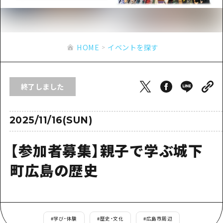
あたらしい非日常
旬情報
安芸
サイクリング
広島市周辺
お役立ち情報
備後
ショッピング
安芸
HOME
イベントを探す
備北
スポーツ
お役立ち情報一覧
HOME
備後
芸北
ナイトライフ
アクセス
備北
終了しました
宮島周辺
世界遺産
二次交通まとめ
新着情報
芸北
山口県東部
学び・体験
施設の混雑状況のお知らせ
2025/11/16(SUN)
宮島周辺
お問い合わせ
愛媛県
定番
お得な周遊チケット
山口県東部
【参加者募集】親子で学ぶ城下
事業者・学校関係者の皆さま
島根県
歴史・文化
手荷物預かり・配送サービス
弾丸
町広島の歴史
癒し
広島おもてなしパス
日帰り
自然
HIROSHIMA FREE Wi-Fi
半日
観光案内所
#
学び・体験
#
歴史・文化
#
広島市周辺