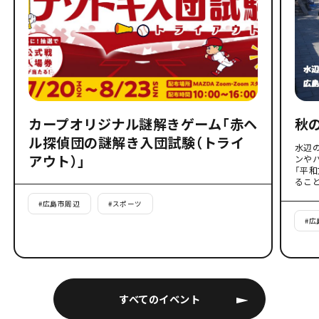
カープオリジナル謎解きゲーム「赤ヘ
秋
ル探偵団の謎解き入団試験（トライ
水辺
アウト）」
ンや
「平
るこ
#
広島市周辺
#
スポーツ
#
広
すべてのイベント