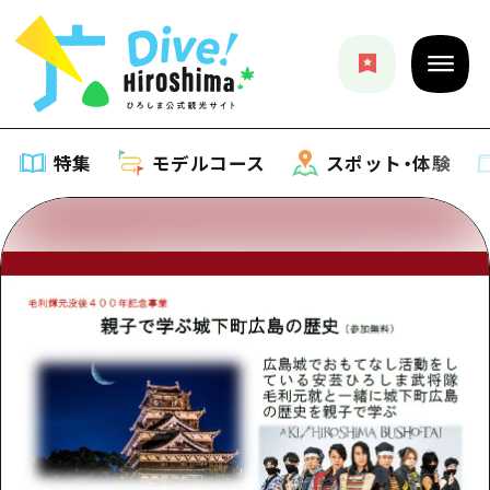
特集
モデルコース
スポット・体験
特集
特集一覧
モデルコース
おすすめ
モデルコース一覧
スポット・体験
アート
Dive! Hiroshima 公式ガイド
スポット・体験一覧
イベント・祭り
イベント
広島もしもトラベル
広島市周辺
グルメ・酒