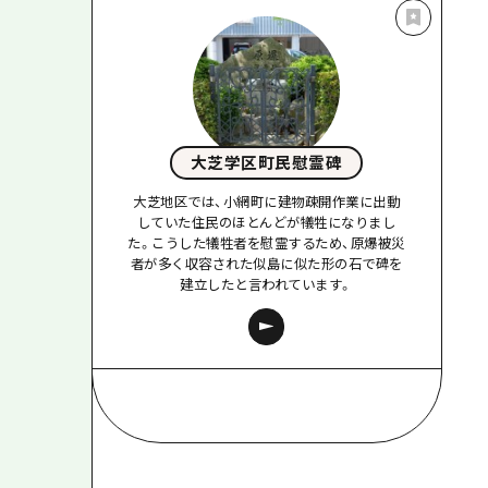
大芝学区町民慰霊碑
大芝地区では、小網町に建物疎開作業に出動
していた住民のほとんどが犠牲になりまし
た。こうした犠牲者を慰霊するため、原爆被災
者が多く収容された似島に似た形の石で碑を
建立したと言われています。