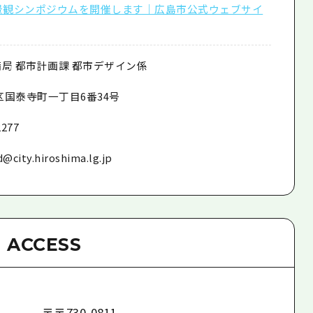
市景観シンポジウムを開催します｜広島市公式ウェブサイ
備局 都市計画課 都市デザイン係
区国泰寺町一丁目
6
番
34
号
2277
@city.hiroshima.lg.jp
ACCESS
〒
〒730-0811