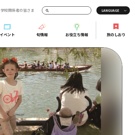
・学校関係者の皆さま
画でご紹介！
イベント
旬情報
お役立ち情報
旅のしおり
イベント
旬情報
お役立ち情報
旅のしおり
ド
島市周辺
ガイドブック
り
芸
広島県の魅力を動画でご紹介！
後
よくあるご質問
者向け情報一覧
2日
北
メディア掲載情報
3日
北
フォトダウンロード
島周辺
関連リンク
口県東部
媛県