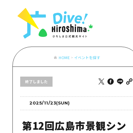
お役立ち情報一覧
特集一覧
モデルコース
アクセス
おすすめ
Dive! Hiro
二次交通まとめ
アート
広島もしもト
施設の混雑状況のお知らせ
イベント・祭り
あたらしい非
お得な周遊チケット
グルメ・酒
HOME
イベントを探す
特集一
手荷物預かり・配送サービス
おすす
終了しました
アート
イベン
グルメ
2025/11/23(SUN)
第12回広島市景観シン