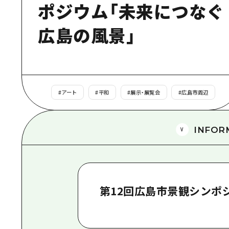
ポジウム「未来につなぐ
広島の風景」
#
アート
#
平和
#
展示・展覧会
#
広島市周辺
INFOR
第12回広島市景観シンポ