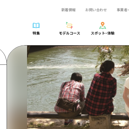
新着情報
お問い合わせ
事業者
一覧
サイクリング
広島おもてなしパス
スポット・体験一覧
学び・体験
広島市周辺
弾丸
広島市周辺
ガイドブック
shima 公式ガイド
ショッピング
HIROSHIMA FREE Wi-Fi
定番
安芸
日帰り
安芸
広島県の魅力を動
特集
モデルコース
スポット・体験
ラベル
スポーツ
観光案内所
歴史・文化
備後
半日
備後
よくあるご質問
特集
モデルコース
スポット・体験
日常
ナイトライフ
広島県を訪れる外国人旅行者向け情報一覧
癒し
備北
1泊2日
備北
メディア掲載情報
世界遺産
ボランティアガイド
自然
芸北
2泊3日
芸北
フォトダウンロー
覧
モデルコース一覧
お役立ち情報一覧
サイクリング
スポット・体験一覧
学び・体験
広島市周辺
広島おもてなしパス
弾丸
広
ユニバーサルツーリズム
宮島周辺
宮島周辺
関連リンク
め
Dive! Hiroshima 公式ガイド
アクセス
ショッピング
定番
安芸
HIROSHIMA FREE Wi-Fi
日帰
安
山口県東部
山口県東部
広島もしもトラベル
二次交通まとめ
スポーツ
歴史・文化
備後
観光案内所
半日
備
愛媛県
ト・祭り
あたらしい非日常
施設の混雑状況のお知らせ
ナイトライフ
癒し
備北
広島県を訪れる外国人旅行
1泊
備
島根県
・酒
お得な周遊チケット
世界遺産
自然
芸北
ボランティアガイド
2泊
芸
手荷物預かり・配送サービス
宮島周辺
ユニバーサルツーリズム
宮
山口県東部
山
愛