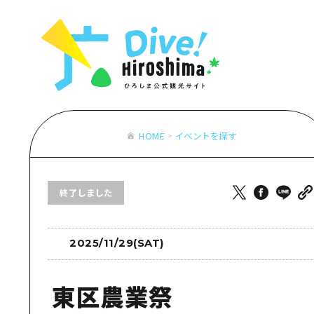
お役立ち情報一覧
特集一覧
モデルコース
アクセス
おすすめ
Dive! Hiro
二次交通まとめ
アート
広島もしもト
施設の混雑状況のお知らせ
イベント・祭り
あたらしい非
お得な周遊チケット
グルメ・酒
HOME
イベントを探す
特集一
手荷物預かり・配送サービス
おすす
終了しました
アート
イベン
グルメ
2025/11/29(SAT)
東区農業祭