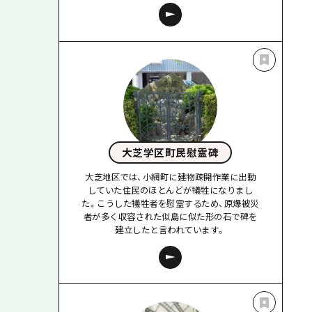
大芝学区町民慰霊碑
大芝地区では、小網町に建物疎開作業に出動
していた住民のほとんどが犠牲になりまし
た。こうした犠牲者を慰霊するため、原爆被災
者が多く収容された似島に似た形の石で碑を
建立したと言われています。