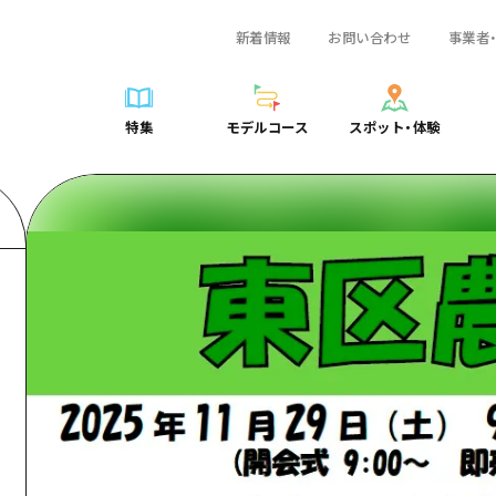
新着情報
お問い合わせ
事業者
一覧
サイクリング
広島おもてなしパス
スポット・体験一覧
学び・体験
広島市周辺
弾丸
広島市周辺
ガイドブック
shima 公式ガイド
ショッピング
HIROSHIMA FREE Wi-Fi
定番
安芸
日帰り
安芸
広島県の魅力を動
特集
モデルコース
スポット・体験
ラベル
スポーツ
観光案内所
歴史・文化
備後
半日
備後
よくあるご質問
特集
モデルコース
スポット・体験
日常
ナイトライフ
広島県を訪れる外国人旅行者向け情報一覧
癒し
備北
1泊2日
備北
メディア掲載情報
世界遺産
ボランティアガイド
自然
芸北
2泊3日
芸北
フォトダウンロー
覧
モデルコース一覧
お役立ち情報一覧
サイクリング
スポット・体験一覧
学び・体験
広島市周辺
広島おもてなしパス
弾丸
広
ユニバーサルツーリズム
宮島周辺
宮島周辺
関連リンク
め
Dive! Hiroshima 公式ガイド
アクセス
ショッピング
定番
安芸
HIROSHIMA FREE Wi-Fi
日帰
安
山口県東部
山口県東部
広島もしもトラベル
二次交通まとめ
スポーツ
歴史・文化
備後
観光案内所
半日
備
愛媛県
ト・祭り
あたらしい非日常
施設の混雑状況のお知らせ
ナイトライフ
癒し
備北
広島県を訪れる外国人旅行
1泊
備
島根県
・酒
お得な周遊チケット
世界遺産
自然
芸北
ボランティアガイド
2泊
芸
手荷物預かり・配送サービス
宮島周辺
ユニバーサルツーリズム
宮
山口県東部
山
愛