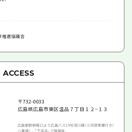
祭推進協議会
ACCESS
〒
732-0033
広島県広島市東区温品７丁目１２−１３
広島駅新幹線口より広島バス29号深川線（小河原車庫行き）
へ乗車し、「下温品」で降車後、