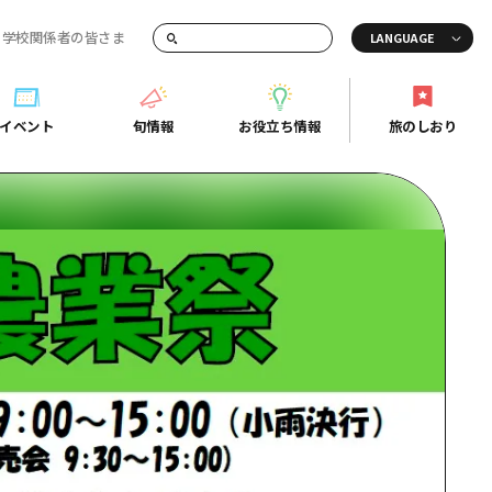
・学校関係者の皆さま
画でご紹介！
イベント
旬情報
お役立ち情報
旅のしおり
イベント
旬情報
お役立ち情報
旅のしおり
ド
島市周辺
ガイドブック
り
芸
広島県の魅力を動画でご紹介！
後
よくあるご質問
者向け情報一覧
2日
北
メディア掲載情報
3日
北
フォトダウンロード
島周辺
関連リンク
口県東部
媛県