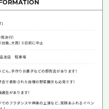
NFORMATION
T)
（少雨決行）
（台風、大雨）３日前に中止
品支店 駐車場
うどん、手作りお菓子などの即売会があります！
評会で表彰された自慢の野菜展示も必見です！
抽選会があります！
ジでのフラダンスや神楽の上演など、笑顔あふれるイベン
ん！