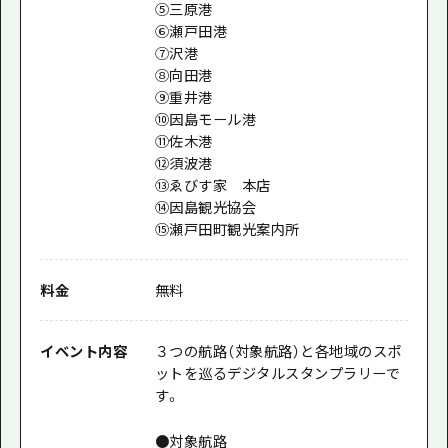
⑤三原港
​⑥瀬戸田港
​⑦沢港
​⑧向田港
⑨重井港
⑩因島モール港
⑪佐木港
⑫須波港
⑬ゑびす家 本店
⑭因島観光協会
⑮瀬戸田町観光案内所
料金
無料
イベント内容
３つの航路（対象航路）と各地域のスポ
ットを巡るデジタルスタンプラリーで
す。
●対象航路