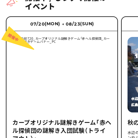
イベント
(MON)
(SUN)
07/20
08/23
→
カープオリジナル謎解きゲーム「赤ヘ
秋
ル探偵団の謎解き入団試験（トライ
水辺
ンや