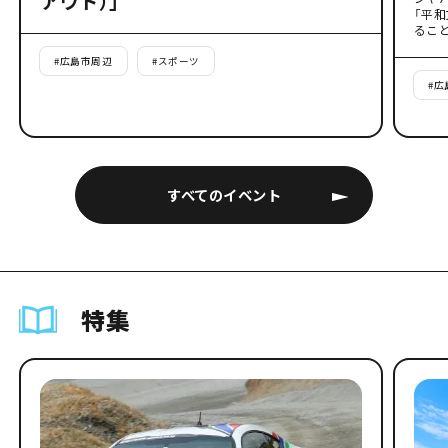
アウト）」
「平
るこ
#
広島市周辺
#
スポーツ
#
広
すべてのイベント
特集