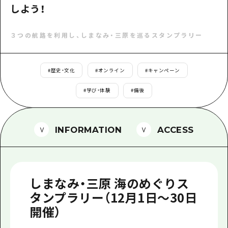
1泊2日
しよう！
広島県を訪れる外国人旅行者向け情報一
2泊3日
ボランティアガイド
３つの航路を利用し、しまなみ・三原を巡るスタンプラリー
ユニバーサルツーリズム
#
歴史・文化
#
オンライン
#
キャンペーン
ガイドブック
#
学び・体験
#
備後
広島県の魅力を動画でご紹介！
よくあるご質問
INFORMATION
ACCESS
メディア掲載情報
フォトダウンロード
関連リンク
しまなみ・三原 海のめぐりス
タンプラリー（12月1日～30日
開催）