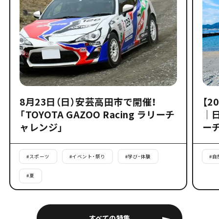
8月23日（日）安芸高田市で開催！
【2
「TOYOTA GAZOO Racing ラリーチ
｜
ャレンジ」
ー
#
スポーツ
#
イベント・祭り
#
学び・体験
#
自
#
夏
すべての特集