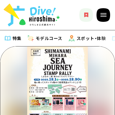
特集
モデルコース
スポット・体験
特集
特集一覧
モデルコース
おすすめ
モデルコース一覧
スポット・体験
アート
Dive! Hiroshima 公式ガイド
スポット・体験一覧
イベント・祭り
イベント
広島もしもトラベル
広島市周辺
グルメ・酒