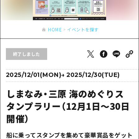
あたらしい非日常
旬情報
安芸
サイクリング
広島市周辺
お役立ち情報
備後
ショッピング
安芸
HOME
イベントを探す
備北
スポーツ
お役立ち情報一覧
HOME
備後
芸北
ナイトライフ
アクセス
備北
終了しました
宮島周辺
世界遺産
二次交通まとめ
新着情報
芸北
山口県東部
学び・体験
施設の混雑状況のお知らせ
2025/12/01(MON)
→
2025/12/30(TUE)
宮島周辺
お問い合わせ
愛媛県
定番
お得な周遊チケット
山口県東部
しまなみ・三原 海のめぐりス
事業者・学校関係者の皆さま
島根県
歴史・文化
手荷物預かり・配送サービス
弾丸
タンプラリー（12月1日～30日
癒し
広島おもてなしパス
日帰り
開催）
自然
HIROSHIMA FREE Wi-Fi
半日
船に乗ってスタンプを集めて豪華賞品をゲット
観光案内所