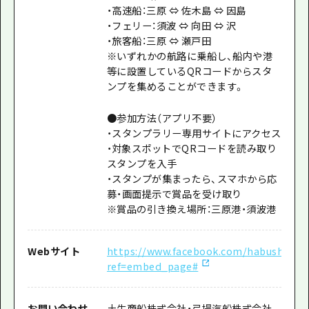
・高速船：三原 ⇔ 佐木島 ⇔ 因島
・フェリー：須波 ⇔ 向田 ⇔ 沢
・旅客船：三原 ⇔ 瀬戸田
※いずれかの航路に乗船し、船内や港
等に設置しているQRコードからスタ
ンプを集めることができます。
●参加方法（アプリ不要）
・スタンプラリー専用サイトにアクセス
​・対象スポットでQRコードを読み取り
スタンプを入手
・スタンプが集まったら、スマホから応
募・画面提示で賞品を受け取り
※賞品の引き換え場所：三原港・須波港
Webサイト
https://www.facebook.com/habushosen
ref=embed_page#
お問い合わせ
土生商船株式会社・弓場汽船株式会社