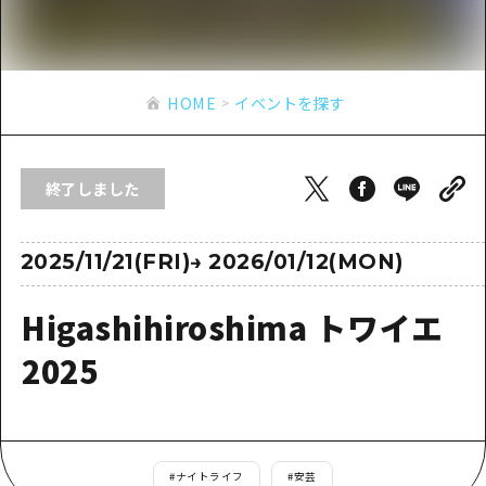
あたらしい非日常
旬情報
安芸
サイクリング
広島市周辺
お役立ち情報
備後
ショッピング
安芸
HOME
イベントを探す
備北
スポーツ
お役立ち情報一覧
HOME
備後
芸北
ナイトライフ
アクセス
備北
終了しました
宮島周辺
世界遺産
二次交通まとめ
新着情報
芸北
山口県東部
学び・体験
施設の混雑状況のお知らせ
2025/11/21(FRI)
→
2026/01/12(MON)
宮島周辺
お問い合わせ
愛媛県
定番
お得な周遊チケット
山口県東部
Higashihiroshima トワイエ
事業者・学校関係者の皆さま
島根県
歴史・文化
手荷物預かり・配送サービス
弾丸
2025
癒し
広島おもてなしパス
日帰り
自然
HIROSHIMA FREE Wi-Fi
半日
観光案内所
#
ナイトライフ
#
安芸