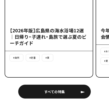
【2026年版】広島県の海水浴場12選
今
｜日帰り・子連れ・島旅で選ぶ夏のビ
会
ーチガイド
#
お
#
自然
#
定番
#
夏
#
夏
すべての特集