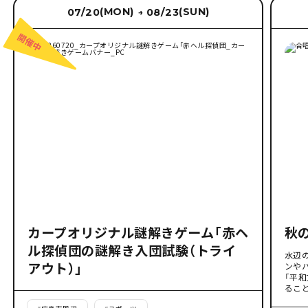
(MON)
(SUN)
07/20
08/23
→
カープオリジナル謎解きゲーム「赤ヘ
秋
ル探偵団の謎解き入団試験（トライ
水辺
アウト）」
ンや
「平
るこ