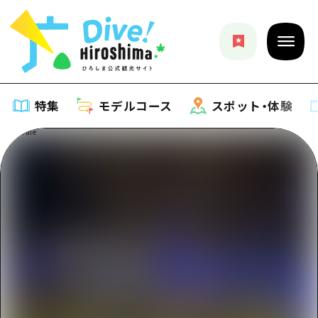
特集
モデルコース
スポット・体験
特集
特集一覧
モデルコース
おすすめ
モデルコース一覧
スポット・体験
アート
Dive! Hiroshima 公式ガイド
スポット・体験一覧
イベント・祭り
イベント
広島もしもトラベル
広島市周辺
グルメ・酒