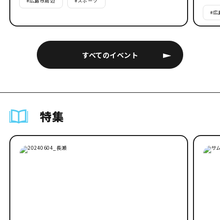
#
広島市周辺
#
スポーツ
#
広
すべてのイベント
特集