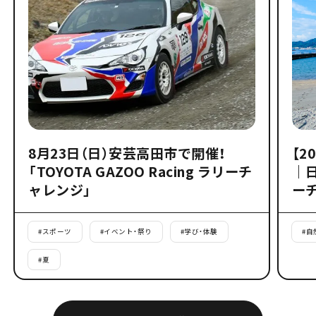
8月23日（日）安芸高田市で開催！
【2
「TOYOTA GAZOO Racing ラリーチ
｜
ャレンジ」
ー
#
スポーツ
#
イベント・祭り
#
学び・体験
#
自
#
夏