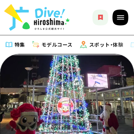
特集
モデルコース
スポット・体験
特集
特集一覧
モデルコース
おすすめ
モデルコース一覧
スポット・体験
アート
Dive! Hiroshima 公式ガイド
スポット・体験一覧
イベント・祭り
イベント
広島もしもトラベル
広島市周辺
グルメ・酒