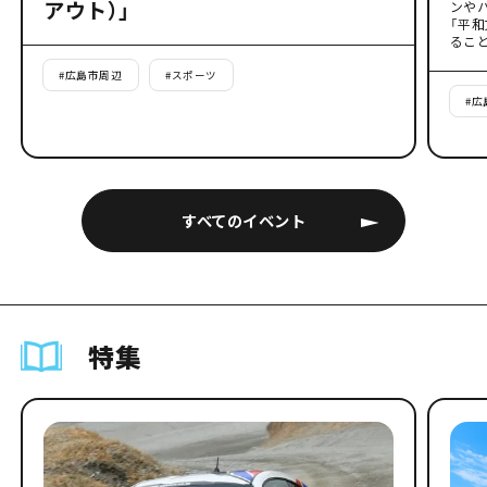
アウト）」
ンや
「平
るこ
#
広島市周辺
#
スポーツ
#
広
すべてのイベント
特集