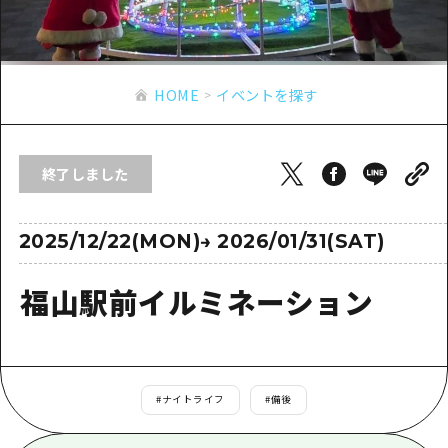
あたらしい非日常
旬情報
安芸
サイクリング
広島市周辺
お役立ち情報
備後
ショッピング
安芸
HOME
イベントを探す
備北
スポーツ
お役立ち情報一覧
HOME
備後
芸北
ナイトライフ
アクセス
備北
終了しました
宮島周辺
世界遺産
二次交通まとめ
新着情報
芸北
山口県東部
学び・体験
施設の混雑状況のお知らせ
2025/12/22(MON)
→
2026/01/31(SAT)
宮島周辺
お問い合わせ
愛媛県
定番
お得な周遊チケット
山口県東部
福山駅前イルミネーション
事業者・学校関係者の皆さま
島根県
歴史・文化
手荷物預かり・配送サービス
弾丸
癒し
広島おもてなしパス
日帰り
自然
HIROSHIMA FREE Wi-Fi
#
ナイトライフ
#
備後
半日
観光案内所