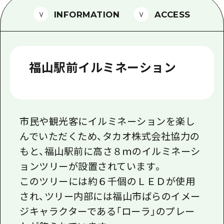
1泊2日
INFORMATION
ACCESS
広島県を訪れる外国人旅行者向け情報一
2泊3日
ボランティアガイド
ユニバーサルツーリズム
福山駅前イルミネーション
ガイドブック
広島県の魅力を動画でご紹介！
よくあるご質問
市民や観光客にイルミネーションを楽し
んでいただくため、タカオ株式会社協力の
メディア掲載情報
もと、福山駅前に高さ８ｍのイルミネーシ
フォトダウンロード
ョンツリーが設置されています。
関連リンク
このツリーには約６千個のＬＥＤが使用
され、ツリー内部には福山市ばらのイメー
ジキャラクターである「ローラ」のプレー