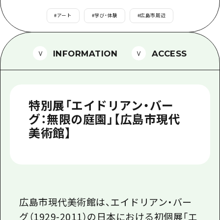
1泊2日
広島県を訪れる外国人旅行者向け情報一
#
アート
#
学び・体験
#
広島市周辺
2泊3日
ボランティアガイド
ユニバーサルツーリズム
INFORMATION
ACCESS
ガイドブック
広島県の魅力を動画でご紹介！
特別展「エイドリアン・バー
よくあるご質問
グ：無限の庭園」【広島市現代
美術館】
メディア掲載情報
フォトダウンロード
関連リンク
広島市現代美術館は、エイドリアン・バー
グ（1929-2011）の日本における初個展「エ