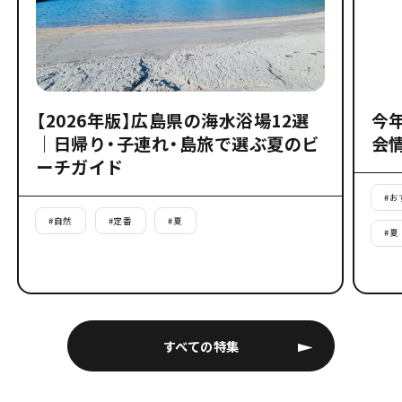
【2026年版】広島県の海水浴場12選
今
｜日帰り・子連れ・島旅で選ぶ夏のビ
会
ーチガイド
#
お
#
自然
#
定番
#
夏
#
夏
すべての特集