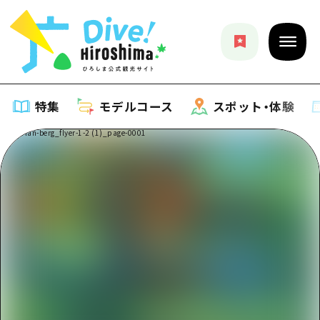
特集
モデルコース
スポット・体験
特集
特集一覧
モデルコース
おすすめ
モデルコース一覧
スポット・体験
アート
Dive! Hiroshima 公式ガイド
スポット・体験一覧
イベント・祭り
イベント
広島もしもトラベル
広島市周辺
グルメ・酒