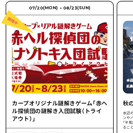
(MON)
(SUN)
07/20
08/23
→
カープオリジナル謎解きゲーム「赤ヘ
秋
ル探偵団の謎解き入団試験（トライ
水辺
アウト）」
ンや
「平
るこ