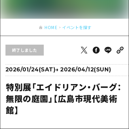
あたらしい非日常
旬情報
安芸
サイクリング
広島市周辺
お役立ち情報
備後
ショッピング
安芸
HOME
イベントを探す
備北
スポーツ
お役立ち情報一覧
HOME
備後
芸北
ナイトライフ
アクセス
備北
終了しました
宮島周辺
世界遺産
二次交通まとめ
新着情報
芸北
山口県東部
学び・体験
施設の混雑状況のお知らせ
2026/01/24(SAT)
→
2026/04/12(SUN)
宮島周辺
お問い合わせ
愛媛県
定番
お得な周遊チケット
山口県東部
特別展「エイドリアン・バーグ：
事業者・学校関係者の皆さま
島根県
歴史・文化
手荷物預かり・配送サービス
弾丸
無限の庭園」【広島市現代美術
癒し
広島おもてなしパス
日帰り
館】
自然
HIROSHIMA FREE Wi-Fi
半日
観光案内所