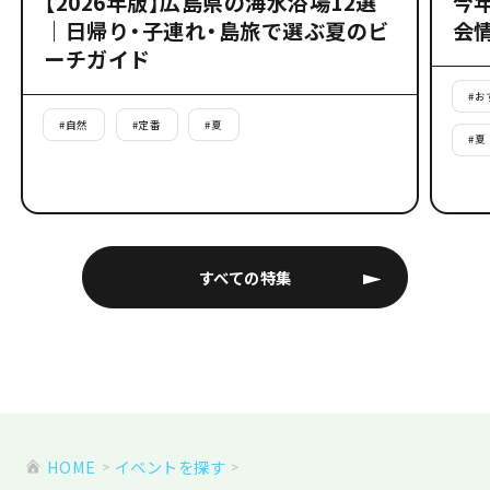
【2026年版】広島県の海水浴場12選
今
｜日帰り・子連れ・島旅で選ぶ夏のビ
会
ーチガイド
#
お
#
自然
#
定番
#
夏
#
夏
すべての特集
HOME
イベントを探す