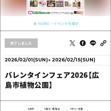
あたらしい非日常
旬情報
安芸
サイクリング
広島市周辺
お役立ち情報
備後
ショッピング
安芸
HOME
イベントを探す
備北
スポーツ
お役立ち情報一覧
HOME
備後
芸北
ナイトライフ
アクセス
備北
終了しました
宮島周辺
世界遺産
二次交通まとめ
新着情報
芸北
山口県東部
学び・体験
施設の混雑状況のお知らせ
2026/02/01(SUN)
→
2026/02/15(SUN)
宮島周辺
お問い合わせ
愛媛県
定番
お得な周遊チケット
山口県東部
バレンタインフェア2026【広
事業者・学校関係者の皆さま
島根県
歴史・文化
手荷物預かり・配送サービス
弾丸
島市植物公園】
癒し
広島おもてなしパス
日帰り
自然
HIROSHIMA FREE Wi-Fi
半日
観光案内所
#
自然
#
展示・展覧会
#
学び・体験