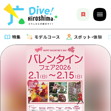
特集
モデルコース
スポット・体験
特集
特集一覧
モデルコース
おすすめ
モデルコース一覧
スポット・体験
アート
Dive! Hiroshima 公式ガイド
スポット・体験一覧
イベント・祭り
イベント
広島もしもトラベル
広島市周辺
グルメ・酒