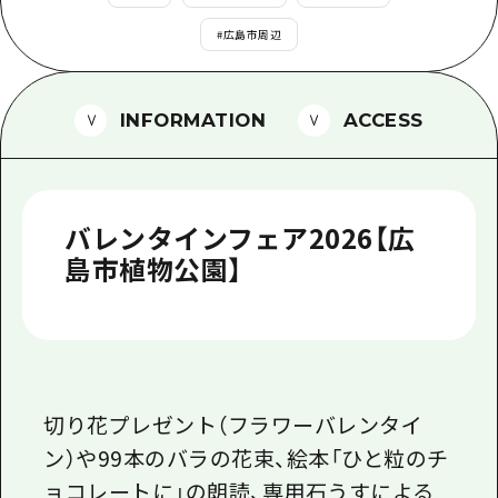
1泊2日
広島県を訪れる外国人旅行者向け情報一
#
広島市周辺
2泊3日
ボランティアガイド
INFORMATION
ACCESS
ユニバーサルツーリズム
ガイドブック
広島県の魅力を動画でご紹介！
バレンタインフェア2026【広
よくあるご質問
島市植物公園】
メディア掲載情報
フォトダウンロード
関連リンク
切り花プレゼント（フラワーバレンタイ
ン）や99本のバラの花束、絵本「ひと粒のチ
ョコレートに」の朗読、専用石うすによる