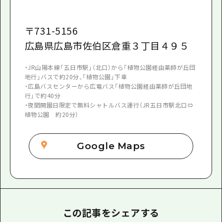
〒
731-5156
広島県広島市佐伯区倉重３丁目４９５
・JR山陽本線「五日市駅」（北口）から「植物公園経由薬師が丘団
地行」バスで約20分、「植物公園」下車
・広島バスセンターから広電バス「植物公園経由薬師が丘団地
行」で約40分
・夜間開園日限定で無料シャトルバス運行（JR五日市駅北口⇔
植物公園 約20分）
Google Maps
この記事をシェアする