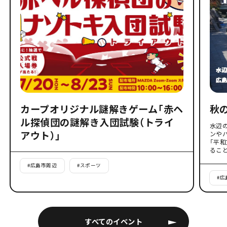
カープオリジナル謎解きゲーム「赤ヘ
秋
ル探偵団の謎解き入団試験（トライ
水辺
アウト）」
ンや
「平
るこ
#
広島市周辺
#
スポーツ
#
広
すべてのイベント