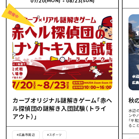
(MON)
(SUN)
07/20
08/23
→
カープオリジナル謎解きゲーム「赤ヘ
秋
ル探偵団の謎解き入団試験（トライ
水辺
アウト）」
ンや
「平
るこ
#
広島市周辺
#
スポーツ