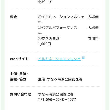
北ビーチ
料金
①イルミネーションマルシェ 入場無
料
②バブルパフォーマンス 入場無
料
③焚き火ヨガ 参加料
1,000円
Webサイト
イルミネーションマルシェ
主催
・
共催
・
後援
・
協力
主催：すなみ海浜公園管理者
お問い合わせ
すなみ海浜公園管理者
TEL:090－2248－0277