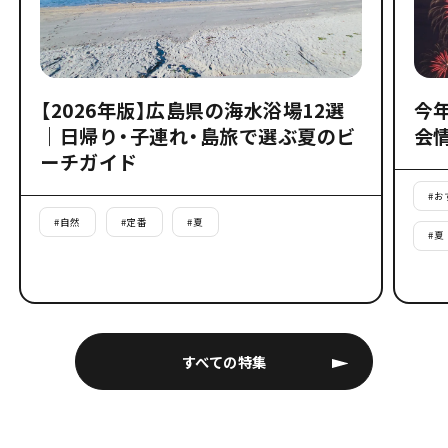
【2026年版】広島県の海水浴場12選
今
｜日帰り・子連れ・島旅で選ぶ夏のビ
会
ーチガイド
#
お
#
自然
#
定番
#
夏
#
夏
すべての特集