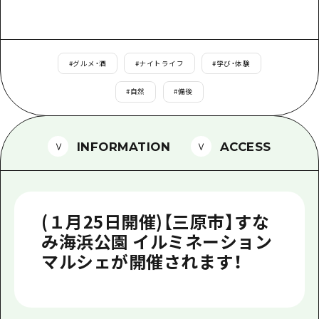
1泊2日
広島県を訪れる外国人旅行者向け情報一
2泊3日
ボランティアガイド
#
グルメ・酒
#
ナイトライフ
#
学び・体験
ユニバーサルツーリズム
#
自然
#
備後
ガイドブック
広島県の魅力を動画でご紹介！
INFORMATION
ACCESS
よくあるご質問
メディア掲載情報
(１月25日開催)【三原市】すな
フォトダウンロード
み海浜公園 イルミネーション
関連リンク
マルシェが開催されます！