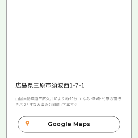
広島県三原市須波西1-7-1
山陽自動車道三原久井ICより約40分 すなみ・幸崎・竹原方面行
きバス「すなみ海浜公園前」下車すぐ
Google Maps