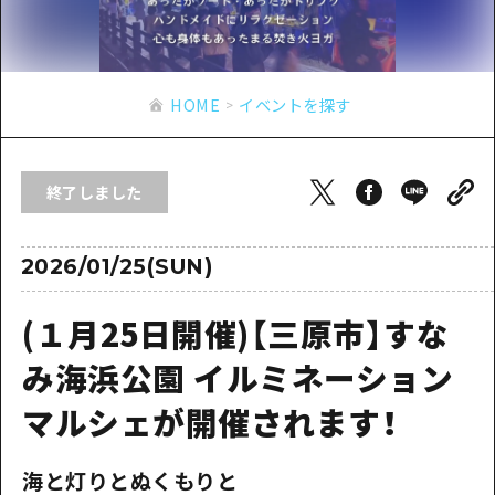
あたらしい非日常
旬情報
安芸
サイクリング
広島市周辺
お役立ち情報
備後
ショッピング
安芸
HOME
イベントを探す
備北
スポーツ
お役立ち情報一覧
HOME
備後
芸北
ナイトライフ
アクセス
備北
終了しました
宮島周辺
世界遺産
二次交通まとめ
新着情報
芸北
山口県東部
学び・体験
施設の混雑状況のお知らせ
2026/01/25(SUN)
宮島周辺
お問い合わせ
愛媛県
定番
お得な周遊チケット
山口県東部
(１月25日開催)【三原市】すな
事業者・学校関係者の皆さま
島根県
歴史・文化
手荷物預かり・配送サービス
弾丸
み海浜公園 イルミネーション
癒し
広島おもてなしパス
日帰り
マルシェが開催されます！
自然
HIROSHIMA FREE Wi-Fi
半日
海と灯りとぬくもりと
観光案内所