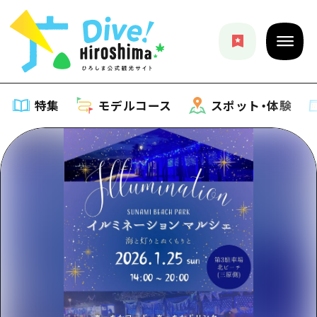
特集
モデルコース
スポット・体験
特集
特集一覧
モデルコース
おすすめ
モデルコース一覧
スポット・体験
アート
Dive! Hiroshima 公式ガイド
スポット・体験一覧
イベント・祭り
イベント
広島もしもトラベル
広島市周辺
グルメ・酒