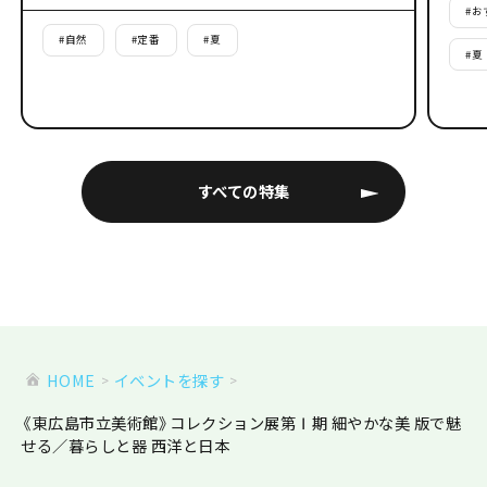
#
お
#
自然
#
定番
#
夏
#
夏
すべての特集
HOME
イベントを探す
《東広島市立美術館》コレクション展第Ⅰ期 細やかな美 版で魅
せる／暮らしと器 西洋と日本