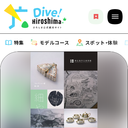
特集
モデルコース
スポット・体験
特集
特集一覧
モデルコース
おすすめ
モデルコース一覧
スポット・体験
アート
Dive! Hiroshima 公式ガイド
スポット・体験一覧
イベント・祭り
イベント
広島もしもトラベル
広島市周辺
グルメ・酒