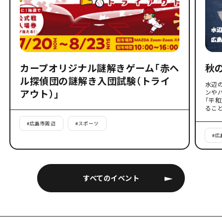
カープオリジナル謎解きゲーム「赤ヘ
秋
ル探偵団の謎解き入団試験（トライ
水辺
アウト）」
ンや
「平
るこ
#
広島市周辺
#
スポーツ
#
広
すべてのイベント