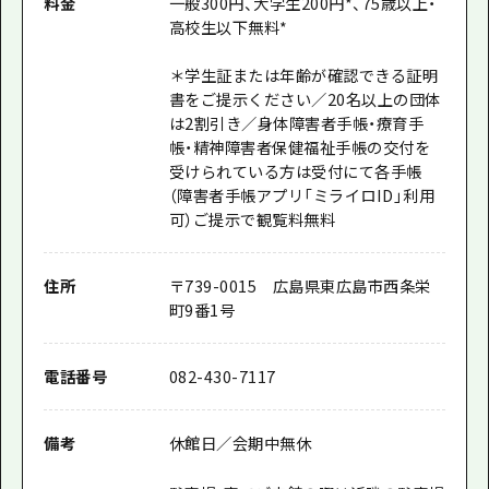
料金
一般300円、大学生200円*、75歳以上・
高校生以下無料*
＊学生証または年齢が確認できる証明
書をご提示ください／20名以上の団体
は2割引き／身体障害者手帳・療育手
帳・精神障害者保健福祉手帳の交付を
受けられている方は受付にて各手帳
（障害者手帳アプリ「ミライロID」利用
可）ご提示で観覧料無料
住所
〒739-0015 広島県東広島市西条栄
町9番1号
電話番号
082-430-7117
備考
休館日／会期中無休