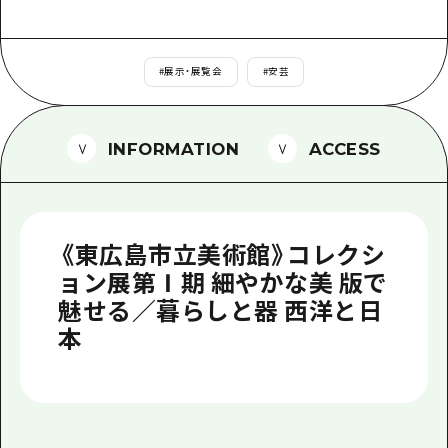
1泊2日
広島県を訪れる外国人旅行者向け情報一
2泊3日
ボランティアガイド
#
展示・展覧会
#
安芸
ユニバーサルツーリズム
INFORMATION
ACCESS
ガイドブック
広島県の魅力を動画でご紹介！
よくあるご質問
《東広島市立美術館》コレクシ
メディア掲載情報
ョン展第Ⅰ期 細やかな美 版で
魅せる／暮らしと器 西洋と日
フォトダウンロード
本
関連リンク