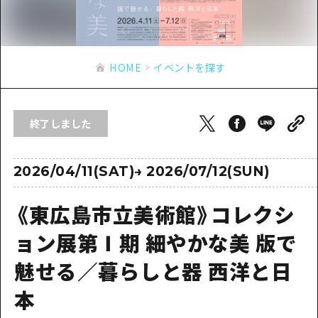
あたらしい非日常
旬情報
安芸
サイクリング
広島市周辺
お役立ち情報
備後
ショッピング
安芸
HOME
イベントを探す
備北
スポーツ
お役立ち情報一覧
HOME
備後
芸北
ナイトライフ
アクセス
備北
終了しました
宮島周辺
世界遺産
二次交通まとめ
新着情報
芸北
山口県東部
学び・体験
施設の混雑状況のお知らせ
2026/04/11(SAT)
→
2026/07/12(SUN)
宮島周辺
お問い合わせ
愛媛県
定番
お得な周遊チケット
山口県東部
《東広島市立美術館》コレクシ
事業者・学校関係者の皆さま
島根県
歴史・文化
手荷物預かり・配送サービス
弾丸
ョン展第Ⅰ期 細やかな美 版で
癒し
広島おもてなしパス
日帰り
魅せる／暮らしと器 西洋と日
自然
HIROSHIMA FREE Wi-Fi
半日
本
観光案内所