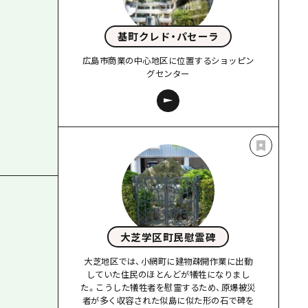
基町クレド・パセーラ
広島市商業の中心地区に位置するショッピン
グセンター
大芝学区町民慰霊碑
大芝地区では、小網町に建物疎開作業に出動
していた住民のほとんどが犠牲になりまし
た。こうした犠牲者を慰霊するため、原爆被災
者が多く収容された似島に似た形の石で碑を