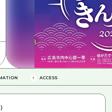
島
MATION
ACCESS
）