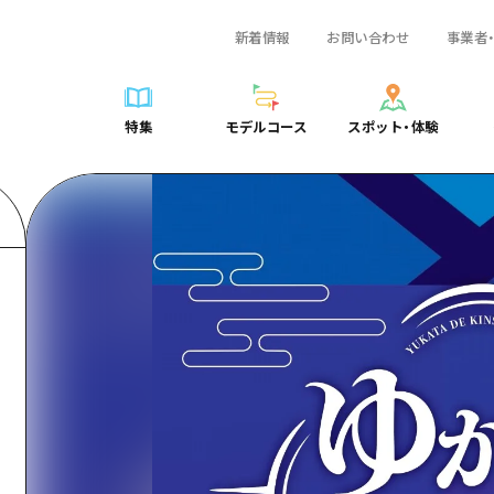
新着情報
お問い合わせ
事業者
一覧
サイクリング
広島おもてなしパス
スポット・体験一覧
学び・体験
広島市周辺
弾丸
広島市周辺
ガイドブック
shima 公式ガイド
ショッピング
HIROSHIMA FREE Wi-Fi
定番
安芸
日帰り
安芸
広島県の魅力を動
特集
モデルコース
スポット・体験
ラベル
スポーツ
観光案内所
歴史・文化
備後
半日
備後
よくあるご質問
特集
モデルコース
スポット・体験
日常
ナイトライフ
広島県を訪れる外国人旅行者向け情報一覧
癒し
備北
1泊2日
備北
メディア掲載情報
世界遺産
ボランティアガイド
自然
芸北
2泊3日
芸北
フォトダウンロー
覧
モデルコース一覧
お役立ち情報一覧
サイクリング
スポット・体験一覧
学び・体験
広島市周辺
広島おもてなしパス
弾丸
広
ユニバーサルツーリズム
宮島周辺
宮島周辺
関連リンク
め
Dive! Hiroshima 公式ガイド
アクセス
ショッピング
定番
安芸
HIROSHIMA FREE Wi-Fi
日帰
安
山口県東部
山口県東部
広島もしもトラベル
二次交通まとめ
スポーツ
歴史・文化
備後
観光案内所
半日
備
愛媛県
ト・祭り
あたらしい非日常
施設の混雑状況のお知らせ
ナイトライフ
癒し
備北
広島県を訪れる外国人旅行
1泊
備
島根県
・酒
お得な周遊チケット
世界遺産
自然
芸北
ボランティアガイド
2泊
芸
手荷物預かり・配送サービス
宮島周辺
ユニバーサルツーリズム
宮
山口県東部
山
愛