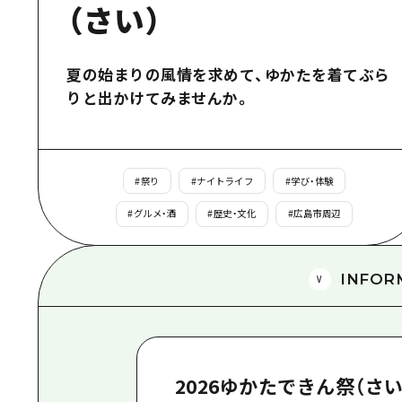
（さい）
夏の始まりの風情を求めて、ゆかたを着てぶら
りと出かけてみませんか。
#
祭り
#
ナイトライフ
#
学び・体験
#
グルメ・酒
#
歴史・文化
#
広島市周辺
INFOR
2026ゆかたできん祭（さい