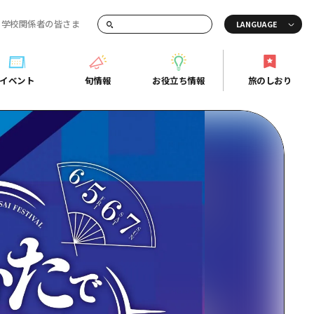
・学校関係者の皆さま
画でご紹介！
イベント
旬情報
お役立ち情報
旅のしおり
イベント
旬情報
お役立ち情報
旅のしおり
ド
島市周辺
ガイドブック
り
芸
広島県の魅力を動画でご紹介！
後
よくあるご質問
者向け情報一覧
2日
北
メディア掲載情報
3日
北
フォトダウンロード
島周辺
関連リンク
口県東部
媛県