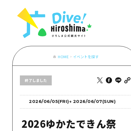
お役立ち情報一覧
特集一覧
モデルコース
アクセス
おすすめ
Dive! Hiro
二次交通まとめ
アート
広島もしもト
施設の混雑状況のお知らせ
イベント・祭り
あたらしい非
お得な周遊チケット
グルメ・酒
HOME
イベントを探す
特集一
手荷物預かり・配送サービス
おすす
終了しました
アート
イベン
グルメ
2026/06/05(FRI)
→
2026/06/07(SUN)
2026ゆかたできん祭