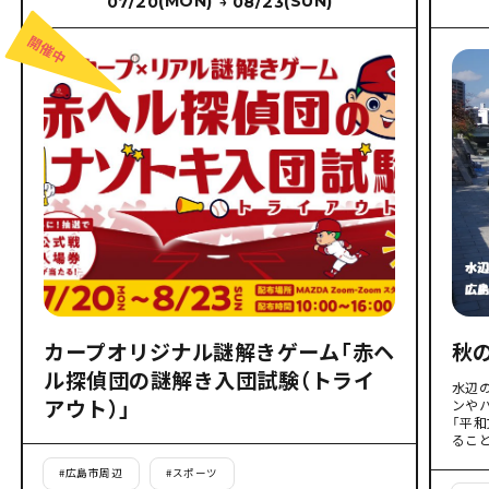
(MON)
(SUN)
07/20
08/23
→
カープオリジナル謎解きゲーム「赤ヘ
秋
ル探偵団の謎解き入団試験（トライ
水辺
アウト）」
ンや
「平
るこ
#
広島市周辺
#
スポーツ