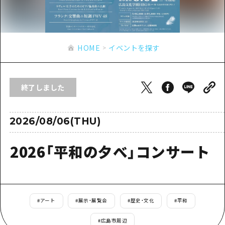
あたらしい非日常
旬情報
安芸
サイクリング
広島市周辺
お役立ち情報
備後
ショッピング
安芸
HOME
イベントを探す
備北
スポーツ
お役立ち情報一覧
HOME
備後
芸北
ナイトライフ
アクセス
備北
終了しました
宮島周辺
世界遺産
二次交通まとめ
新着情報
芸北
山口県東部
学び・体験
施設の混雑状況のお知らせ
2026/08/06(THU)
宮島周辺
お問い合わせ
愛媛県
定番
お得な周遊チケット
山口県東部
2026「平和の夕べ」コンサート
事業者・学校関係者の皆さま
島根県
歴史・文化
手荷物預かり・配送サービス
弾丸
癒し
広島おもてなしパス
日帰り
自然
HIROSHIMA FREE Wi-Fi
#
アート
#
展示・展覧会
#
歴史・文化
#
平和
半日
観光案内所
#
広島市周辺