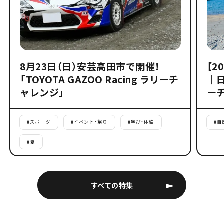
8月23日（日）安芸高田市で開催！
【2
「TOYOTA GAZOO Racing ラリーチ
｜
ャレンジ」
ー
#
スポーツ
#
イベント・祭り
#
学び・体験
#
自
#
夏
すべての特集