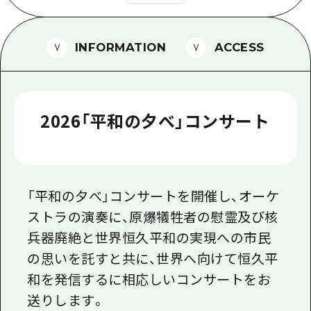
1泊2日
広島県を訪れる外国人旅行者向け情報一
2泊3日
INFORMATION
ACCESS
ボランティアガイド
ユニバーサルツーリズム
ガイドブック
2026「平和の夕べ」コンサート
広島県の魅力を動画でご紹介！
よくあるご質問
メディア掲載情報
「平和の夕べ」コンサートを開催し、オーケ
ストラの演奏に、原爆犠牲者の慰霊及び核
フォトダウンロード
兵器廃絶と世界恒久平和の実現への市民
関連リンク
の思いを託すと共に、世界へ向けて恒久平
和を発信するに相応しいコンサートをお
送りします。