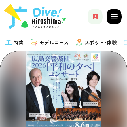
特集
モデルコース
スポット・体験
特集
特集一覧
モデルコース
おすすめ
モデルコース一覧
スポット・体験
アート
Dive! Hiroshima 公式ガイド
スポット・体験一覧
イベント・祭り
イベント
広島もしもトラベル
広島市周辺
グルメ・酒