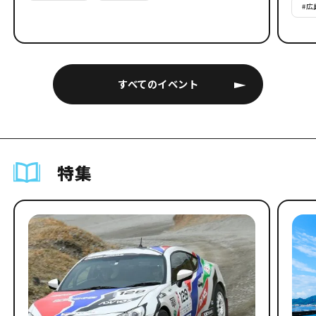
#
広
すべてのイベント
特集