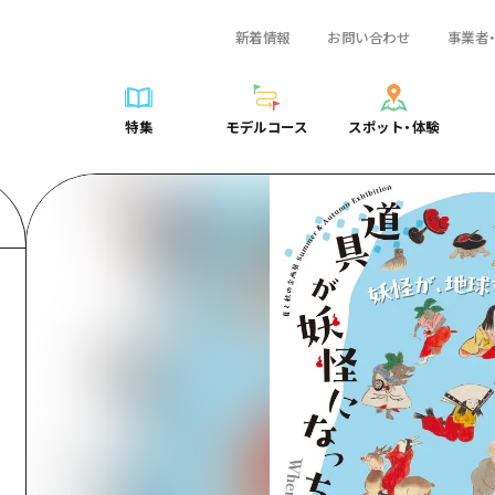
新着情報
お問い合わせ
事業者
一覧
サイクリング
広島おもてなしパス
スポット・体験一覧
学び・体験
広島市周辺
弾丸
広島市周辺
ガイドブック
shima 公式ガイド
ショッピング
HIROSHIMA FREE Wi-Fi
定番
安芸
日帰り
安芸
広島県の魅力を動
特集
モデルコース
スポット・体験
ラベル
スポーツ
観光案内所
歴史・文化
備後
半日
備後
よくあるご質問
特集
モデルコース
スポット・体験
日常
ナイトライフ
広島県を訪れる外国人旅行者向け情報一覧
癒し
備北
1泊2日
備北
メディア掲載情報
世界遺産
ボランティアガイド
自然
芸北
2泊3日
芸北
フォトダウンロー
覧
モデルコース一覧
お役立ち情報一覧
サイクリング
スポット・体験一覧
学び・体験
広島市周辺
広島おもてなしパス
弾丸
広
ユニバーサルツーリズム
宮島周辺
宮島周辺
関連リンク
め
Dive! Hiroshima 公式ガイド
アクセス
ショッピング
定番
安芸
HIROSHIMA FREE Wi-Fi
日帰
安
山口県東部
山口県東部
広島もしもトラベル
二次交通まとめ
スポーツ
歴史・文化
備後
観光案内所
半日
備
愛媛県
ト・祭り
あたらしい非日常
施設の混雑状況のお知らせ
ナイトライフ
癒し
備北
広島県を訪れる外国人旅行
1泊
備
島根県
・酒
お得な周遊チケット
世界遺産
自然
芸北
ボランティアガイド
2泊
芸
手荷物預かり・配送サービス
宮島周辺
ユニバーサルツーリズム
宮
山口県東部
山
愛