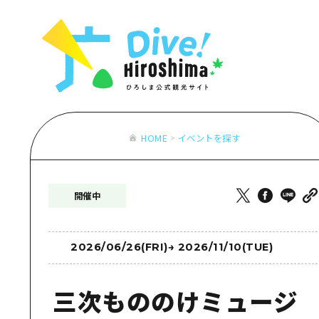
お役立ち情報一覧
特集一覧
モデルコース
アクセス
おすすめ
Dive! Hiro
二次交通まとめ
アート
広島もしもト
施設の混雑状況のお知らせ
イベント・祭り
あたらしい非
お得な周遊チケット
グルメ・酒
HOME
イベントを探す
特集一
手荷物預かり・配送サービス
おすす
開催中
アート
イベン
グルメ
2026/06/26(FRI)
→
2026/11/10(TUE)
三次もののけミュージ