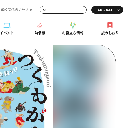
・学校関係者の皆さま
画でご紹介！
イベント
旬情報
お役立ち情報
旅のしおり
イベント
旬情報
お役立ち情報
旅のしおり
ド
島市周辺
ガイドブック
り
芸
広島県の魅力を動画でご紹介！
後
よくあるご質問
者向け情報一覧
2日
北
メディア掲載情報
3日
北
フォトダウンロード
島周辺
関連リンク
口県東部
媛県