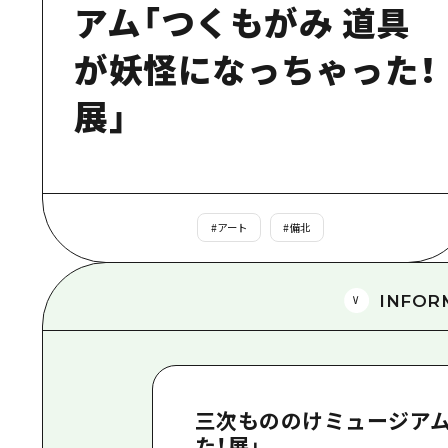
アム「つくもがみ 道具
が妖怪になっちゃった！
展」
#
アート
#
備北
INFOR
三次もののけミュージアム
た！展」