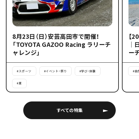
8月23日（日）安芸高田市で開催！
【2
「TOYOTA GAZOO Racing ラリーチ
｜
ャレンジ」
ー
#
スポーツ
#
イベント・祭り
#
学び・体験
#
自
#
夏
すべての特集