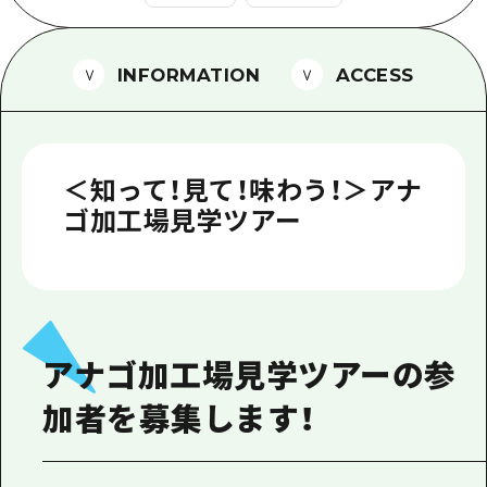
1泊2日
広島県を訪れる外国人旅行者向け情報一
2泊3日
ボランティアガイド
INFORMATION
ACCESS
ユニバーサルツーリズム
ガイドブック
＜知って！見て！味わう！＞アナ
広島県の魅力を動画でご紹介！
ゴ加工場見学ツアー
よくあるご質問
メディア掲載情報
フォトダウンロード
アナゴ加工場見学ツアーの参
関連リンク
加者を募集します！