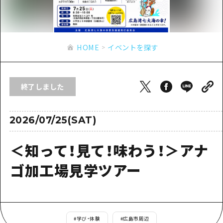
あたらしい非日常
旬情報
安芸
サイクリング
広島市周辺
お役立ち情報
備後
ショッピング
安芸
HOME
イベントを探す
備北
スポーツ
お役立ち情報一覧
HOME
備後
芸北
ナイトライフ
アクセス
備北
終了しました
宮島周辺
世界遺産
二次交通まとめ
新着情報
芸北
山口県東部
学び・体験
施設の混雑状況のお知らせ
2026/07/25(SAT)
宮島周辺
お問い合わせ
愛媛県
定番
お得な周遊チケット
山口県東部
＜知って！見て！味わう！＞アナ
事業者・学校関係者の皆さま
島根県
歴史・文化
手荷物預かり・配送サービス
弾丸
ゴ加工場見学ツアー
癒し
広島おもてなしパス
日帰り
自然
HIROSHIMA FREE Wi-Fi
半日
観光案内所
#
学び・体験
#
広島市周辺