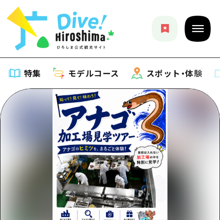
特集
モデルコース
スポット・体験
特集
特集一覧
モデルコース
おすすめ
モデルコース一覧
スポット・体験
アート
Dive! Hiroshima 公式ガイド
スポット・体験一覧
イベント・祭り
イベント
広島もしもトラベル
広島市周辺
グルメ・酒