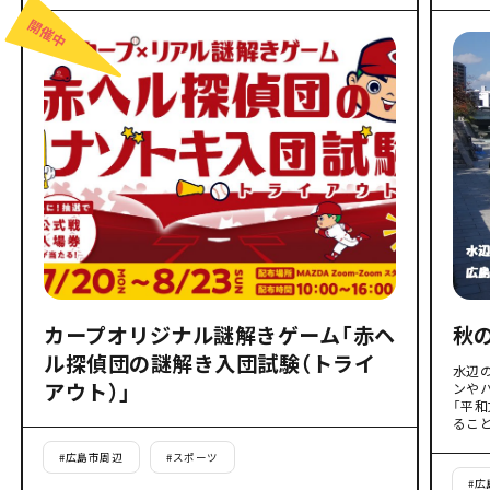
カープオリジナル謎解きゲーム「赤ヘ
秋
ル探偵団の謎解き入団試験（トライ
水辺
アウト）」
ンや
「平
るこ
#
広島市周辺
#
スポーツ
#
広