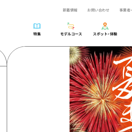
新着情報
お問い合わせ
事業者
一覧
サイクリング
広島おもてなしパス
スポット・体験一覧
学び・体験
広島市周辺
弾丸
広島市周辺
ガイドブック
shima 公式ガイド
ショッピング
HIROSHIMA FREE Wi-Fi
定番
安芸
日帰り
安芸
広島県の魅力を動
特集
モデルコース
スポット・体験
ラベル
スポーツ
観光案内所
歴史・文化
備後
半日
備後
よくあるご質問
特集
モデルコース
スポット・体験
日常
ナイトライフ
広島県を訪れる外国人旅行者向け情報一覧
癒し
備北
1泊2日
備北
メディア掲載情報
世界遺産
ボランティアガイド
自然
芸北
2泊3日
芸北
フォトダウンロー
覧
モデルコース一覧
お役立ち情報一覧
サイクリング
スポット・体験一覧
学び・体験
広島市周辺
広島おもてなしパス
弾丸
広
ユニバーサルツーリズム
宮島周辺
宮島周辺
関連リンク
め
Dive! Hiroshima 公式ガイド
アクセス
ショッピング
定番
安芸
HIROSHIMA FREE Wi-Fi
日帰
安
山口県東部
山口県東部
広島もしもトラベル
二次交通まとめ
スポーツ
歴史・文化
備後
観光案内所
半日
備
愛媛県
ト・祭り
あたらしい非日常
施設の混雑状況のお知らせ
ナイトライフ
癒し
備北
広島県を訪れる外国人旅行
1泊
備
島根県
・酒
お得な周遊チケット
世界遺産
自然
芸北
ボランティアガイド
2泊
芸
手荷物預かり・配送サービス
宮島周辺
ユニバーサルツーリズム
宮
山口県東部
山
愛