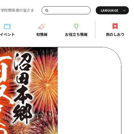
・学校関係者の皆さま
画でご紹介！
イベント
旬情報
お役立ち情報
旅のしおり
イベント
旬情報
お役立ち情報
旅のしおり
ド
島市周辺
ガイドブック
り
芸
広島県の魅力を動画でご紹介！
後
よくあるご質問
者向け情報一覧
2日
北
メディア掲載情報
3日
北
フォトダウンロード
島周辺
関連リンク
口県東部
媛県