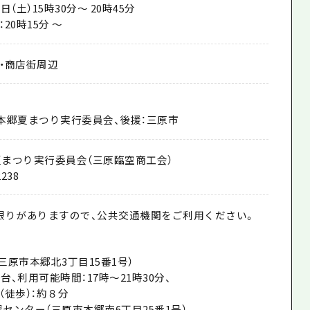
（土）15時30分～ 20時45分
20時15分 ～
・商店街周辺
田本郷夏まつり実行委員会、後援：三原市
郷夏まつり実行委員会（三原臨空商工会）
238
限りがありますので、公共交通機関をご利用ください。
（三原市本郷北3丁目15番1号）
0台、利用可能時間：17時～21時30分、
（徒歩）：約８分
習センター（三原市本郷南6丁目25番1号）