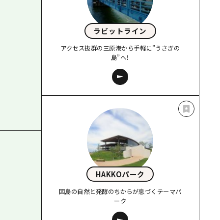
ラビットライン
アクセス抜群の三原港から手軽に”うさぎの
島”へ！
HAKKOパーク
因島の自然と発酵のちからが息づくテーマパ
ーク