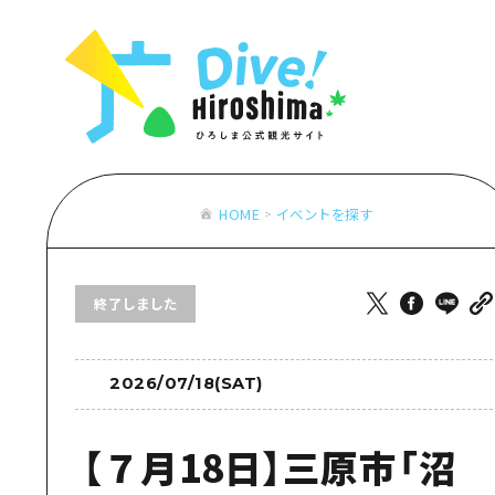
お役立ち情報一覧
特集一覧
モデルコース
アクセス
おすすめ
Dive! Hiro
二次交通まとめ
アート
広島もしもト
施設の混雑状況のお知らせ
イベント・祭り
あたらしい非
お得な周遊チケット
グルメ・酒
HOME
イベントを探す
特集一
手荷物預かり・配送サービス
おすす
終了しました
アート
イベン
グルメ
2026/07/18(SAT)
【７月18日】三原市「沼