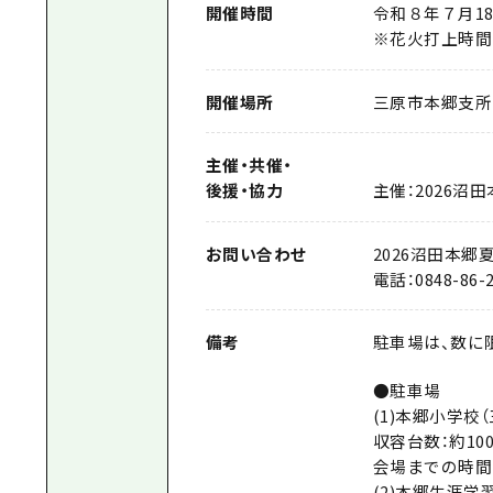
開催時間
令和８年７月18日
※花火打上時間：
開催場所
三原市本郷支所
主催
・
共催
・
後援
・
協力
主催：2026沼
お問い合わせ
2026沼田本
電話：0848-86-2
備考
駐車場は、数に
●駐車場
(1)本郷小学校
収容台数：約10
会場までの時間
(2)本郷生涯学