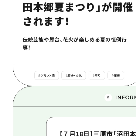
田本郷夏まつり」が開催
されます！
伝統芸能や屋台、花火が楽しめる夏の恒例行
事！
#
グルメ・酒
#
歴史・文化
#
祭り
#
備後
INFOR
【７月18日】三原市「沼田