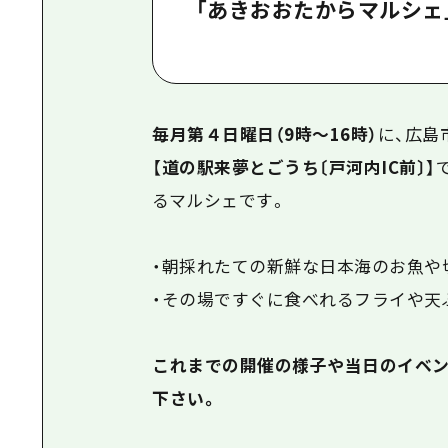
「あきおおたからマルシェ
毎月第４日曜日（9時～16時）
に、広島
【
道の駅来夢とごうち〔戸河内IC前〕
】
るマルシェ
です。
・朝採れたての新鮮な日本海のお魚や
・その場ですぐに食べれるフライや天
これまでの開催の様子や当日のイベン
下さい。