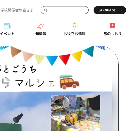
・学校関係者の皆さま
画でご紹介！
イベント
旬情報
お役立ち情報
旅のしおり
イベント
旬情報
お役立ち情報
旅のしおり
ド
島市周辺
ガイドブック
り
芸
広島県の魅力を動画でご紹介！
後
よくあるご質問
者向け情報一覧
2日
北
メディア掲載情報
3日
北
フォトダウンロード
島周辺
関連リンク
口県東部
媛県