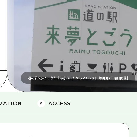
島
道の駅来夢とごうち 『あきおおたからマルシェ』【毎月第4日曜日開催】
MATION
ACCESS