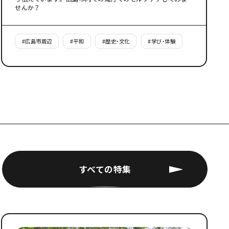
せんか？
#
広島市周辺
#
平和
#
歴史・文化
#
学び・体験
すべての特集