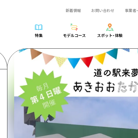
新着情報
お問い合わせ
事業者
一覧
サイクリング
広島おもてなしパス
スポット・体験一覧
学び・体験
広島市周辺
弾丸
広島市周辺
ガイドブック
shima 公式ガイド
ショッピング
HIROSHIMA FREE Wi-Fi
定番
安芸
日帰り
安芸
広島県の魅力を動
特集
モデルコース
スポット・体験
ラベル
スポーツ
観光案内所
歴史・文化
備後
半日
備後
よくあるご質問
特集
モデルコース
スポット・体験
日常
ナイトライフ
広島県を訪れる外国人旅行者向け情報一覧
癒し
備北
1泊2日
備北
メディア掲載情報
世界遺産
ボランティアガイド
自然
芸北
2泊3日
芸北
フォトダウンロー
覧
モデルコース一覧
お役立ち情報一覧
サイクリング
スポット・体験一覧
学び・体験
広島市周辺
広島おもてなしパス
弾丸
広
ユニバーサルツーリズム
宮島周辺
宮島周辺
関連リンク
め
Dive! Hiroshima 公式ガイド
アクセス
ショッピング
定番
安芸
HIROSHIMA FREE Wi-Fi
日帰
安
山口県東部
山口県東部
広島もしもトラベル
二次交通まとめ
スポーツ
歴史・文化
備後
観光案内所
半日
備
愛媛県
ト・祭り
あたらしい非日常
施設の混雑状況のお知らせ
ナイトライフ
癒し
備北
広島県を訪れる外国人旅行
1泊
備
島根県
・酒
お得な周遊チケット
世界遺産
自然
芸北
ボランティアガイド
2泊
芸
手荷物預かり・配送サービス
宮島周辺
ユニバーサルツーリズム
宮
山口県東部
山
愛