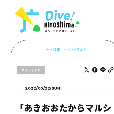
お役立ち情報一覧
特集一覧
モデルコース
アクセス
おすすめ
Dive! Hiro
二次交通まとめ
アート
広島もしもト
施設の混雑状況のお知らせ
イベント・祭り
あたらしい非
お得な周遊チケット
グルメ・酒
HOME
イベントを探す
特集一
手荷物預かり・配送サービス
おすす
終了しました
アート
イベン
グルメ
2022/05/22(SUN)
「あきおおたからマルシ