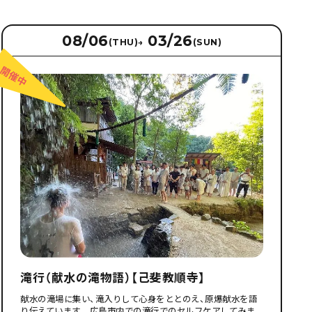
08/06
03/26
(THU)
→
(SUN)
滝行（献水の滝物語）【己斐教順寺】
献水の滝場に集い、滝入りして心身をととのえ、原爆献水を語
り伝えています。 広島市内での滝行でのセルフケアしてみま