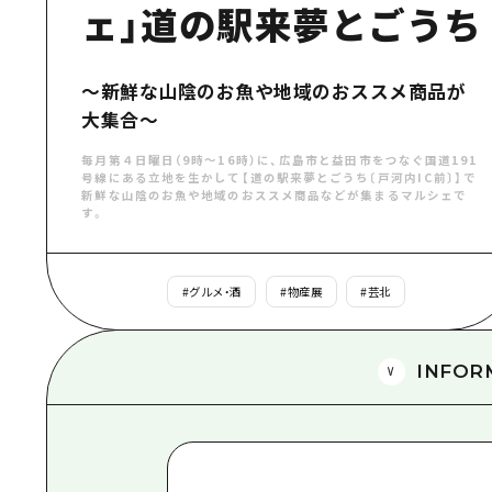
ェ」道の駅来夢とごうち
～新鮮な山陰のお魚や地域のおススメ商品が
大集合～
毎月第４日曜日（9時～16時）に、広島市と益田市をつなぐ国道191
号線にある立地を生かして【道の駅来夢とごうち〔戸河内IC前〕】で
新鮮な山陰のお魚や地域のおススメ商品などが集まるマルシェで
す。
#
グルメ・酒
#
物産展
#
芸北
INFOR