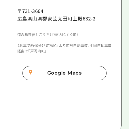
〒
731-3664
広島県山県郡安芸太田町上殿632-2
道の駅来夢とごうち（戸河内ICすぐ前）
【お車で約40分】「広島IC」より広島自動車道、中国自動車道
経由で「戸河内IC」
Google Maps