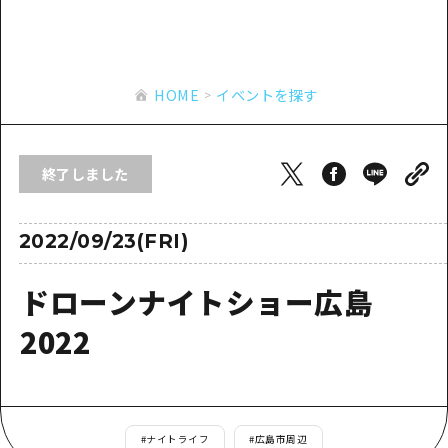
あたらしい非日常
旬情報
安芸
サイクリング
広島市周辺
お役立ち情報
備後
ショッピング
安芸
HOME
イベントを探す
備北
スポーツ
お役立ち情報一覧
HOME
備後
芸北
ナイトライフ
アクセス
備北
終了しました
宮島周辺
世界遺産
二次交通まとめ
新着情報
芸北
山口県東部
学び・体験
施設の混雑状況のお知らせ
2022/09/23(FRI)
宮島周辺
お問い合わせ
愛媛県
定番
お得な周遊チケット
山口県東部
ドローンナイトショー広島
事業者・学校関係者の皆さま
島根県
歴史・文化
手荷物預かり・配送サービス
弾丸
2022
癒し
広島おもてなしパス
日帰り
自然
HIROSHIMA FREE Wi-Fi
半日
観光案内所
#
ナイトライフ
#
広島市周辺