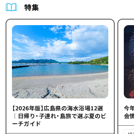
特集
【2026年版】広島県の海水浴場12選
今
｜日帰り・子連れ・島旅で選ぶ夏のビ
会
ーチガイド
#
お