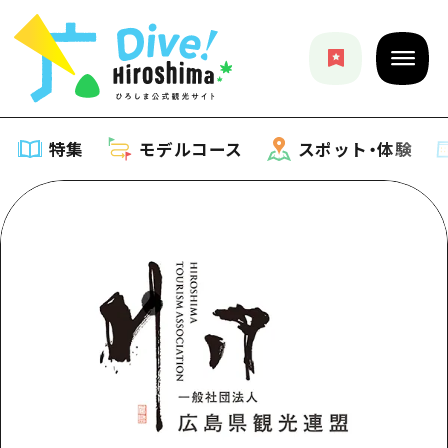
特集
モデルコース
スポット・体験
特集
特集一覧
モデルコース
おすすめ
モデルコース一覧
スポット・体験
アート
Dive! Hiroshima 公式ガイド
スポット・体験一覧
イベント・祭り
イベント
広島もしもトラベル
広島市周辺
グルメ・酒