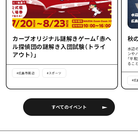
カープオリジナル謎解きゲーム「赤ヘ
秋
ル探偵団の謎解き入団試験（トライ
水辺
アウト）」
ンや
「平
るこ
#
広島市周辺
#
スポーツ
#
広
すべてのイベント