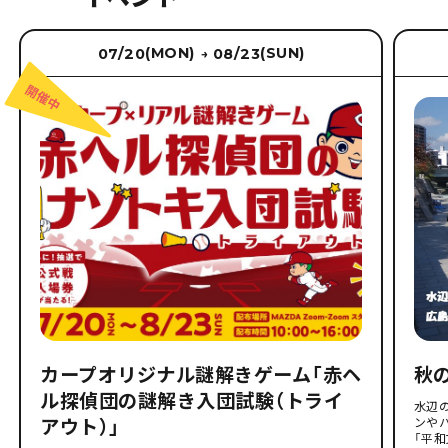
(MON)
(SUN)
07/20
08/23
→
カープオリジナル謎解きゲーム「赤ヘ
秋
ル探偵団の謎解き入団試験（トライ
水辺
アウト）」
ンや
「平