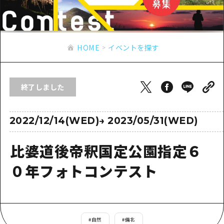
あたらしい非日常
旬情報
安芸
サイクリング
広島市周辺
お役立ち情報
備後
ショッピング
安芸
HOME
イベントを探す
備北
スポーツ
お役立ち情報一覧
HOME
備後
芸北
ナイトライフ
アクセス
備北
終了しました
宮島周辺
世界遺産
二次交通まとめ
新着情報
芸北
山口県東部
学び・体験
施設の混雑状況のお知らせ
2022/12/14(WED)
→
2023/05/31(WED)
宮島周辺
お問い合わせ
愛媛県
定番
お得な周遊チケット
山口県東部
比婆道後帝釈国定公園指定６
事業者・学校関係者の皆さま
島根県
歴史・文化
手荷物預かり・配送サービス
弾丸
０年フォトコンテスト
癒し
広島おもてなしパス
日帰り
自然
HIROSHIMA FREE Wi-Fi
半日
観光案内所
#
自然
#
備北