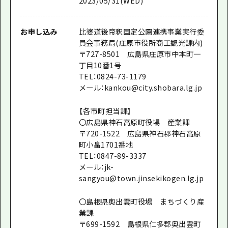
2023/05/31(WED)
お申し込み
比婆道後帝釈国定公園連携事業実行委
員会事務局(庄原市役所商工観光課内)
〒727-8501 広島県庄原市中本町一
丁目10番1号
TEL：0824-73-1179
メール：kankou@city.shobara.lg.jp
【各市町担当課】
〇広島県神石高原町役場 産業課
〒720-1522 広島県神石郡神石高原
町小畠1701番地
TEL：0847-89-3337
メール：jk-
sangyou@town.jinsekikogen.lg.jp
〇島根県奥出雲町役場 まちづくり産
業課
〒699-1592 島根県仁多郡奥出雲町