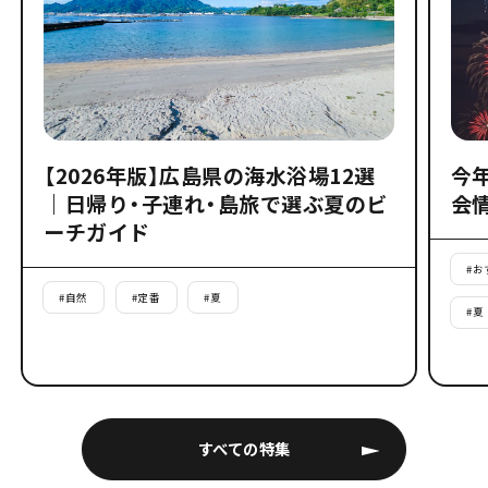
【2026年版】広島県の海水浴場12選
今
｜日帰り・子連れ・島旅で選ぶ夏のビ
会
ーチガイド
#
お
#
自然
#
定番
#
夏
#
夏
すべての特集