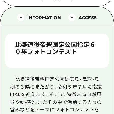
1泊2日
広島県を訪れる外国人旅行者向け情報一
2泊3日
ボランティアガイド
INFORMATION
ACCESS
ユニバーサルツーリズム
ガイドブック
比婆道後帝釈国定公園指定６
広島県の魅力を動画でご紹介！
０年フォトコンテスト
よくあるご質問
メディア掲載情報
比婆道後帝釈国定公園は広島・鳥取・島
フォトダウンロード
根の３県にまたがり、令和５年７月に指定
関連リンク
60年を迎えます。そこで、特徴ある自然風
景や動植物、またその中で活動する人々の
営みなどをテーマにフォトコンテストを