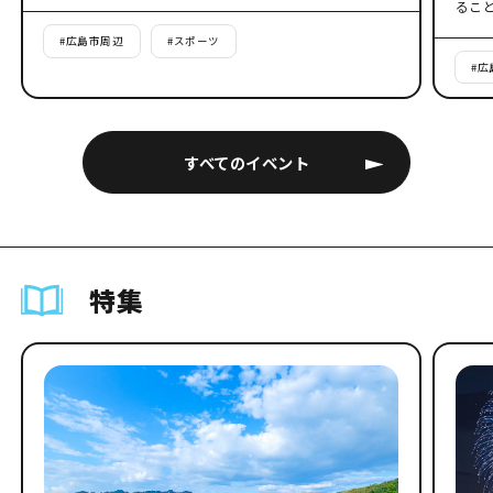
るこ
#
広島市周辺
#
スポーツ
#
広
すべてのイベント
特集