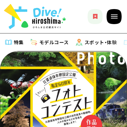
特集
モデルコース
スポット・体験
特集
特集一覧
モデルコース
おすすめ
モデルコース一覧
スポット・体験
アート
Dive! Hiroshima 公式ガイド
スポット・体験一覧
イベント・祭り
イベント
広島もしもトラベル
広島市周辺
グルメ・酒