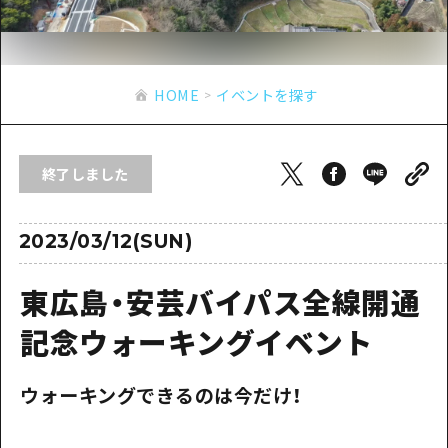
あたらしい非日常
旬情報
安芸
サイクリング
広島市周辺
お役立ち情報
備後
ショッピング
安芸
HOME
イベントを探す
備北
スポーツ
お役立ち情報一覧
HOME
備後
芸北
ナイトライフ
アクセス
備北
終了しました
宮島周辺
世界遺産
二次交通まとめ
新着情報
芸北
山口県東部
学び・体験
施設の混雑状況のお知らせ
2023/03/12(SUN)
宮島周辺
お問い合わせ
愛媛県
定番
お得な周遊チケット
山口県東部
東広島・安芸バイパス全線開通
事業者・学校関係者の皆さま
島根県
歴史・文化
手荷物預かり・配送サービス
弾丸
記念ウォーキングイベント
癒し
広島おもてなしパス
日帰り
ウォーキングできるのは今だけ！
自然
HIROSHIMA FREE Wi-Fi
半日
観光案内所