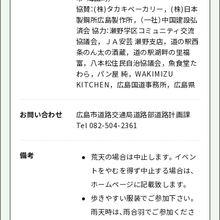
協賛：(株)タカキベーカリー，(株)日本
製鋼所広島製作所，（一社）中国建設弘
済会 協力：瀬野学区コミュニティ交流
協議会，ＪＡ安芸 瀬野支店，道の駅西
条のん太の酒蔵，道の駅湖畔の里福
富，八本松住民自治協議会，魚食堂た
わら，パン屋 純，WAKIMIZU
KITCHEN，広島国道事務所，広島県
お問い合わせ
広島市道路交通局道路部道路計画課
Tel 082-504-2361
備考
荒天の場合は中止します。イベン
トをやむを得ず中止する場合は、
ホームページに記載致します。
歩きやすい服装でご参加下さい。
雨天時は、雨合羽でご参加くださ