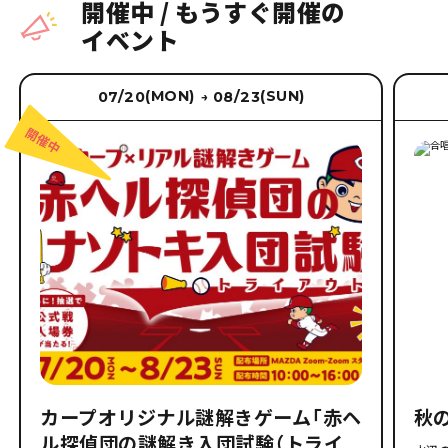
開催中
/
もうすぐ開催の
イベント
(MON)
(SUN)
07/20
08/23
→
カープオリジナル謎解きゲーム「赤ヘ
秋
ル探偵団の謎解き入団試験（トライ