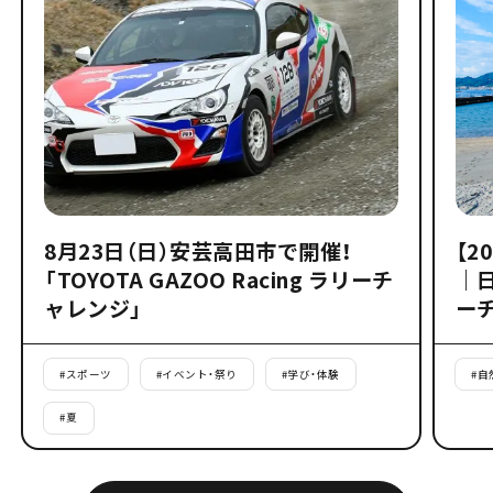
8月23日（日）安芸高田市で開催！
【2
「TOYOTA GAZOO Racing ラリーチ
｜
ャレンジ」
ー
#
スポーツ
#
イベント・祭り
#
学び・体験
#
自
#
夏