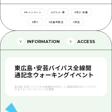
1泊2日
広島県を訪れる外国人旅行者向け情報一
2泊3日
#
キャンペーン
#
グルメ・酒
#
学び・体験
ボランティアガイド
#
祭り
#
広島市周辺
#
安芸
ユニバーサルツーリズム
ガイドブック
INFORMATION
ACCESS
広島県の魅力を動画でご紹介！
よくあるご質問
東広島・安芸バイパス全線開
メディア掲載情報
通記念ウォーキングイベント
フォトダウンロード
東広島・安芸バイパスの全線開通を記念して、開通区間を歩くことがで
関連リンク
きるウォーキングイベントを開催