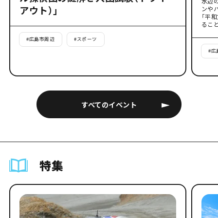
水辺
アウト）」
ンや
「平
るこ
#
広島市周辺
#
スポーツ
#
広
すべてのイベント
特集