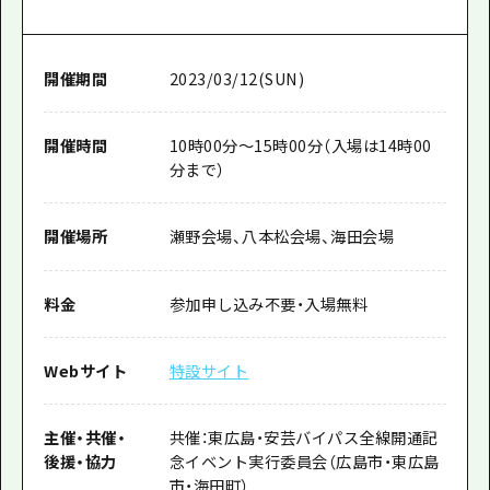
開催期間
2023/03/12(SUN)
開催時間
10時00分～15時00分（入場は14時00
分まで）
開催場所
瀬野会場、八本松会場、海田会場
料金
参加申し込み不要・入場無料
Webサイト
特設サイト
主催
・
共催
・
共催​：東広島・安芸バイパス全線開通記
後援
・
協力
念イベント実行委員会（広島市・東広島
市・海田町）