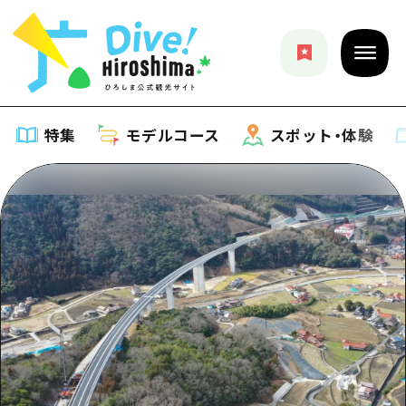
特集
モデルコース
スポット・体験
特集
特集一覧
モデルコース
おすすめ
モデルコース一覧
スポット・体験
アート
Dive! Hiroshima 公式ガイド
スポット・体験一覧
イベント・祭り
イベント
広島もしもトラベル
広島市周辺
グルメ・酒