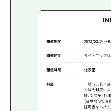
I
開催期間
2023/03/24(FRI
開催時間
ライトアップは日没
開催場所
縮景園
料金
一般：260円 / 
※減免制度によ
証、保険証、各
（駐車場の場合
証明書をお持ち