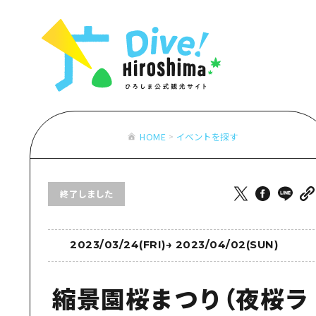
お役立ち情報一覧
特集一覧
モデルコース
アクセス
おすすめ
Dive! Hiro
二次交通まとめ
アート
広島もしもト
施設の混雑状況のお知らせ
イベント・祭り
あたらしい非
お得な周遊チケット
グルメ・酒
HOME
イベントを探す
特集一
手荷物預かり・配送サービス
おすす
終了しました
アート
イベン
グルメ
2023/03/24(FRI)
→
2023/04/02(SUN)
縮景園桜まつり（夜桜ラ