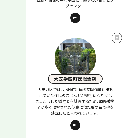
グセンター
大芝学区町民慰霊碑
大芝地区では、小網町に建物疎開作業に出動
していた住民のほとんどが犠牲になりまし
た。こうした犠牲者を慰霊するため、原爆被災
者が多く収容された似島に似た形の石で碑を
建立したと言われています。