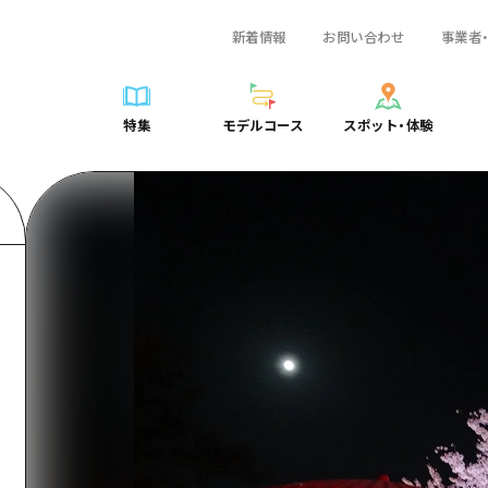
新着情報
お問い合わせ
事業者
一覧
サイクリング
広島おもてなしパス
スポット・体験一覧
学び・体験
広島市周辺
弾丸
広島市周辺
ガイドブック
shima 公式ガイド
ショッピング
HIROSHIMA FREE Wi-Fi
定番
安芸
日帰り
安芸
広島県の魅力を動
特集
モデルコース
スポット・体験
ラベル
スポーツ
観光案内所
歴史・文化
備後
半日
備後
よくあるご質問
特集
モデルコース
スポット・体験
日常
ナイトライフ
広島県を訪れる外国人旅行者向け情報一覧
癒し
備北
1泊2日
備北
メディア掲載情報
世界遺産
ボランティアガイド
自然
芸北
2泊3日
芸北
フォトダウンロー
覧
モデルコース一覧
お役立ち情報一覧
サイクリング
スポット・体験一覧
学び・体験
広島市周辺
広島おもてなしパス
弾丸
広
ユニバーサルツーリズム
宮島周辺
宮島周辺
関連リンク
め
Dive! Hiroshima 公式ガイド
アクセス
ショッピング
定番
安芸
HIROSHIMA FREE Wi-Fi
日帰
安
山口県東部
山口県東部
広島もしもトラベル
二次交通まとめ
スポーツ
歴史・文化
備後
観光案内所
半日
備
愛媛県
ト・祭り
あたらしい非日常
施設の混雑状況のお知らせ
ナイトライフ
癒し
備北
広島県を訪れる外国人旅行
1泊
備
島根県
・酒
お得な周遊チケット
世界遺産
自然
芸北
ボランティアガイド
2泊
芸
手荷物預かり・配送サービス
宮島周辺
ユニバーサルツーリズム
宮
山口県東部
山
愛