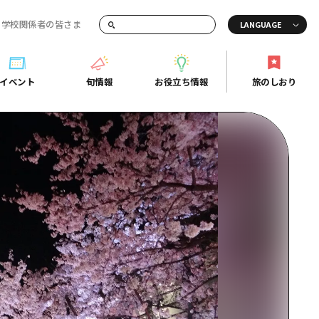
・学校関係者の皆さま
画でご紹介！
イベント
旬情報
お役立ち情報
旅のしおり
イベント
旬情報
お役立ち情報
旅のしおり
ド
島市周辺
ガイドブック
り
芸
広島県の魅力を動画でご紹介！
後
よくあるご質問
者向け情報一覧
2日
北
メディア掲載情報
3日
北
フォトダウンロード
島周辺
関連リンク
口県東部
媛県