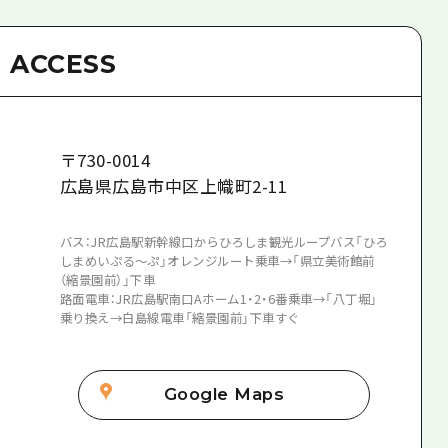
ACCESS
〒
730-0014
広島県広島市中区上幟町2-11
バス：JR広島駅新幹線口からひろしま観光ループバス「ひろ
しまめいぷる～ぷ」オレンジルート乗車→「県立美術館前
（縮景園前）」下車
路面電車：JR広島駅南口Aホーム1・2・6番乗車→「八丁堀」
乗り換え→白島線電車「縮景園前」下車すぐ
Google Maps