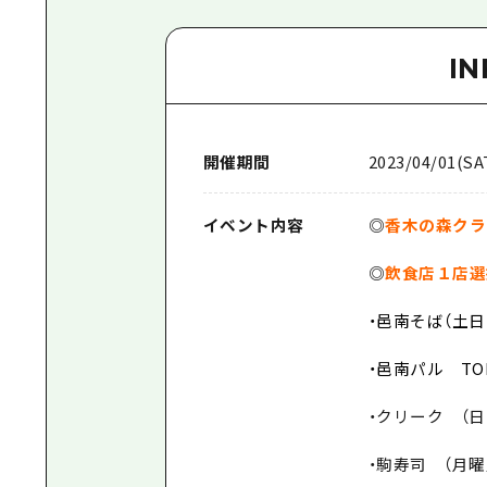
I
開催期間
2023/04/01(SAT
イベント内容
◎
香木の森クラ
◎
飲食店１店選
・邑南そば（土日
・邑南パル TO
・クリーク （日
・駒寿司 （月曜