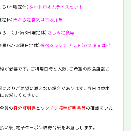
くら（木曜定休）
ふわトロオムライスセット
曜定休）
天ぷら定食又は三段弁当
ら （月・第3日曜定休）
さしみ定食等
夢里（火・水曜日定休）
選べるランチセット（パスタ又はピ
約が必要です。ご利用日時と人数、ご希望の飲食店舗お
況によりご希望に添えない場合があります。当日は香木
にお越しください。
全員の
身分証明書
と
ワクチン接種証明書等
の確認をいた
払い後、電子クーポン取得台紙をお渡しします。