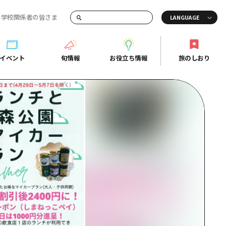
・学校関係者の皆さま
画でご紹介！
イベント
旬情報
お役立ち情報
旅のしおり
イベント
旬情報
お役立ち情報
旅のしおり
ド
島市周辺
ガイドブック
り
芸
広島県の魅力を動画でご紹介！
後
よくあるご質問
者向け情報一覧
2日
北
メディア掲載情報
3日
北
フォトダウンロード
島周辺
関連リンク
口県東部
媛県