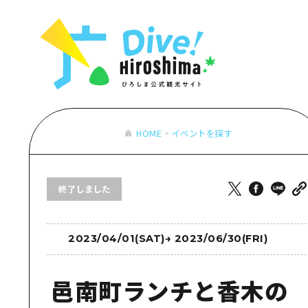
お役立ち情報一覧
特集一覧
モデルコース
アクセス
おすすめ
Dive! Hiro
二次交通まとめ
アート
広島もしもト
施設の混雑状況のお知らせ
イベント・祭り
あたらしい非
お得な周遊チケット
グルメ・酒
HOME
イベントを探す
特集一
手荷物預かり・配送サービス
おすす
終了しました
アート
イベン
グルメ
2023/04/01(SAT)
→
2023/06/30(FRI)
邑南町ランチと香木の