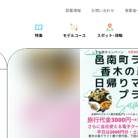
新着情報
お問い合わせ
事業者
一覧
サイクリング
広島おもてなしパス
スポット・体験一覧
学び・体験
広島市周辺
弾丸
広島市周辺
ガイドブック
shima 公式ガイド
ショッピング
HIROSHIMA FREE Wi-Fi
定番
安芸
日帰り
安芸
広島県の魅力を動
特集
モデルコース
スポット・体験
ラベル
スポーツ
観光案内所
歴史・文化
備後
半日
備後
よくあるご質問
特集
モデルコース
スポット・体験
日常
ナイトライフ
広島県を訪れる外国人旅行者向け情報一覧
癒し
備北
1泊2日
備北
メディア掲載情報
世界遺産
ボランティアガイド
自然
芸北
2泊3日
芸北
フォトダウンロー
覧
モデルコース一覧
お役立ち情報一覧
サイクリング
スポット・体験一覧
学び・体験
広島市周辺
広島おもてなしパス
弾丸
広
ユニバーサルツーリズム
宮島周辺
宮島周辺
関連リンク
め
Dive! Hiroshima 公式ガイド
アクセス
ショッピング
定番
安芸
HIROSHIMA FREE Wi-Fi
日帰
安
山口県東部
山口県東部
広島もしもトラベル
二次交通まとめ
スポーツ
歴史・文化
備後
観光案内所
半日
備
愛媛県
ト・祭り
あたらしい非日常
施設の混雑状況のお知らせ
ナイトライフ
癒し
備北
広島県を訪れる外国人旅行
1泊
備
島根県
・酒
お得な周遊チケット
世界遺産
自然
芸北
ボランティアガイド
2泊
芸
手荷物預かり・配送サービス
宮島周辺
ユニバーサルツーリズム
宮
山口県東部
山
愛