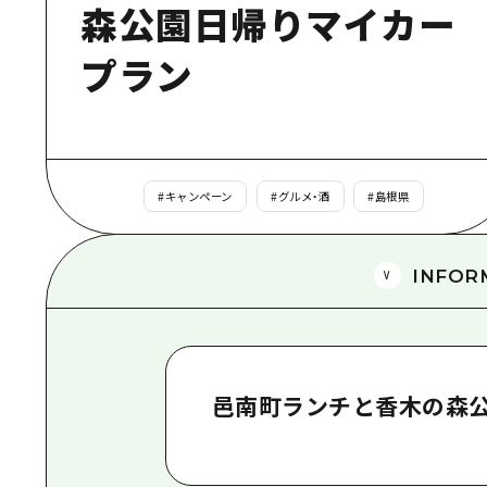
森公園日帰りマイカー
プラン
#
キャンペーン
#
グルメ・酒
#
島根県
INFOR
邑南町ランチと香木の森