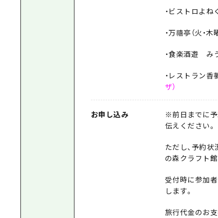
・ビストロよね
・万禧亭（火・木
・食楽酒遊 みう
・レストラン香
ザ）
お申し込み
※前日までに予
伝えください。
ただし、予約状
の森クラフト館
受付時に参加者
します。
旅行代金のお支