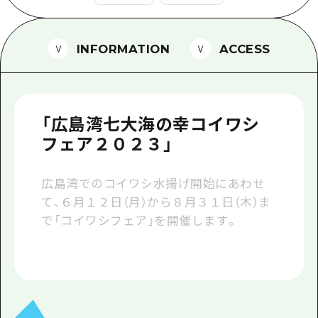
1泊2日
広島県を訪れる外国人旅行者向け情報一
2泊3日
ボランティアガイド
INFORMATION
ACCESS
ユニバーサルツーリズム
ガイドブック
「広島湾七大海の幸コイワシ
広島県の魅力を動画でご紹介！
フェア２０２３」
よくあるご質問
広島湾でのコイワシ水揚げ開始にあわせ
メディア掲載情報
て、６月１２日（月）から８月３１日（木）ま
で「コイワシフェア」を開催します。
フォトダウンロード
関連リンク