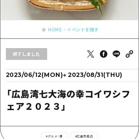
あたらしい非日常
旬情報
安芸
サイクリング
広島市周辺
お役立ち情報
備後
ショッピング
安芸
HOME
イベントを探す
備北
スポーツ
お役立ち情報一覧
HOME
備後
芸北
ナイトライフ
アクセス
備北
終了しました
宮島周辺
世界遺産
二次交通まとめ
新着情報
芸北
山口県東部
学び・体験
施設の混雑状況のお知らせ
2023/06/12(MON)
→
2023/08/31(THU)
宮島周辺
お問い合わせ
愛媛県
定番
お得な周遊チケット
山口県東部
「広島湾七大海の幸コイワシフ
事業者・学校関係者の皆さま
島根県
歴史・文化
手荷物預かり・配送サービス
弾丸
ェア２０２３」
癒し
広島おもてなしパス
日帰り
自然
HIROSHIMA FREE Wi-Fi
半日
観光案内所
#
グルメ・酒
#
広島市周辺