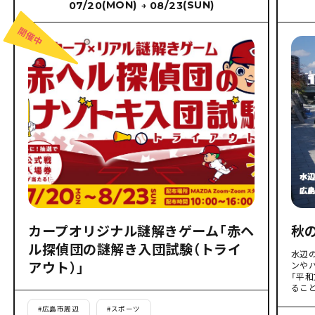
(MON)
(SUN)
07/20
08/23
→
カープオリジナル謎解きゲーム「赤ヘ
秋
ル探偵団の謎解き入団試験（トライ
水辺
アウト）」
ンや
「平
るこ
#
広島市周辺
#
スポーツ