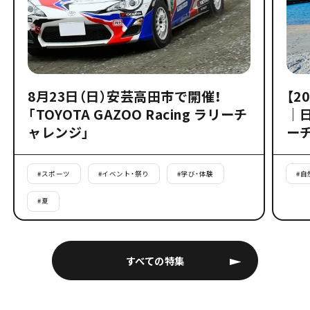
8月23日（日）安芸高田市で開催！
【2
「TOYOTA GAZOO Racing ラリーチ
｜
ャレンジ」
ー
#
スポーツ
#
イベント・祭り
#
学び・体験
#
自
#
夏
すべての特集