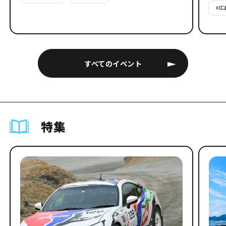
#
広
すべてのイベント
特集