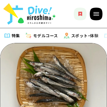
特集
モデルコース
スポット・体験
特集
特集一覧
モデルコース
おすすめ
モデルコース一覧
スポット・体験
アート
Dive! Hiroshima 公式ガイド
スポット・体験一覧
イベント・祭り
イベント
広島もしもトラベル
広島市周辺
グルメ・酒