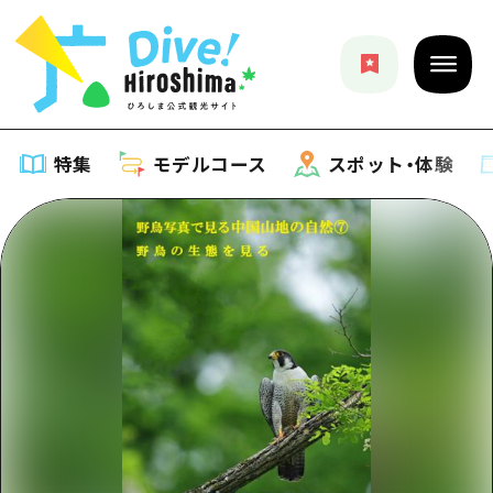
特集
モデルコース
スポット・体験
特集
特集一覧
モデルコース
おすすめ
モデルコース一覧
スポット・体験
アート
Dive! Hiroshima 公式ガイド
スポット・体験一覧
イベント・祭り
イベント
広島もしもトラベル
広島市周辺
グルメ・酒