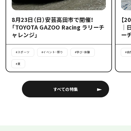
8月23日（日）安芸高田市で開催！
【2
「TOYOTA GAZOO Racing ラリーチ
｜
ャレンジ」
ー
#
スポーツ
#
イベント・祭り
#
学び・体験
#
自
#
夏
すべての特集