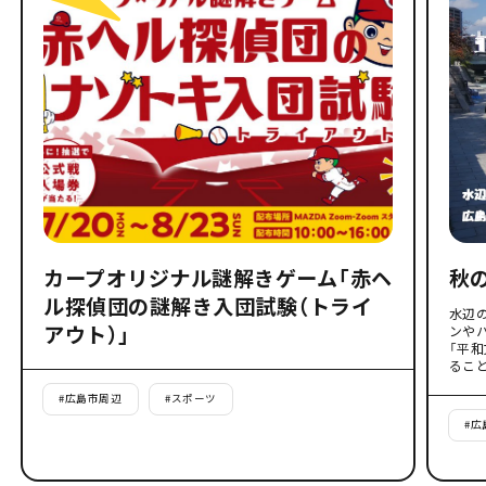
カープオリジナル謎解きゲーム「赤ヘ
秋
ル探偵団の謎解き入団試験（トライ
水辺
アウト）」
ンや
「平
るこ
#
広島市周辺
#
スポーツ
#
広