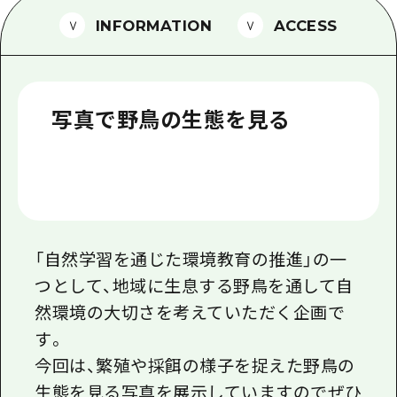
1泊2日
INFORMATION
ACCESS
広島県を訪れる外国人旅行者向け情報一
2泊3日
ボランティアガイド
ユニバーサルツーリズム
写真で野鳥の生態を見る
ガイドブック
広島県の魅力を動画でご紹介！
よくあるご質問
メディア掲載情報
「自然学習を通じた環境教育の推進」の一
フォトダウンロード
つとして、地域に生息する野鳥を通して自
然環境の大切さを考えていただく企画で
関連リンク
す。
今回は、繁殖や採餌の様子を捉えた野鳥の
生態を見る写真を展示していますのでぜひ