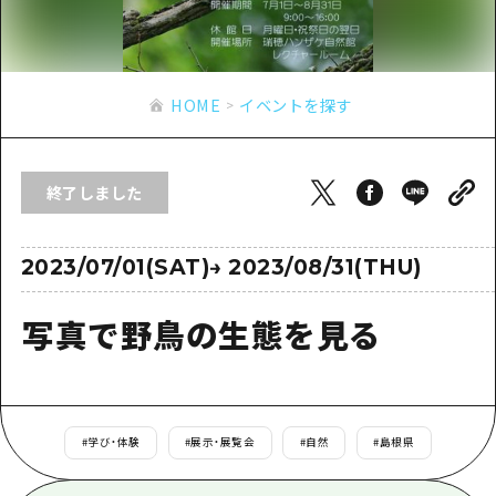
あたらしい非日常
旬情報
安芸
サイクリング
広島市周辺
お役立ち情報
備後
ショッピング
安芸
HOME
イベントを探す
備北
スポーツ
お役立ち情報一覧
HOME
備後
芸北
ナイトライフ
アクセス
備北
終了しました
宮島周辺
世界遺産
二次交通まとめ
新着情報
芸北
山口県東部
学び・体験
施設の混雑状況のお知らせ
2023/07/01(SAT)
→
2023/08/31(THU)
宮島周辺
お問い合わせ
愛媛県
定番
お得な周遊チケット
山口県東部
写真で野鳥の生態を見る
事業者・学校関係者の皆さま
島根県
歴史・文化
手荷物預かり・配送サービス
弾丸
癒し
広島おもてなしパス
日帰り
自然
HIROSHIMA FREE Wi-Fi
#
学び・体験
#
展示・展覧会
#
自然
#
島根県
半日
観光案内所