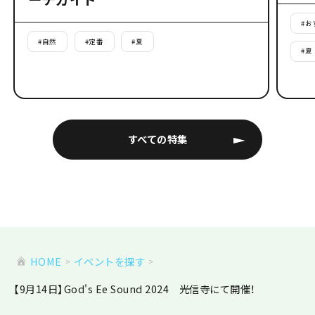
#
お
#
自然
#
定番
#
夏
#
夏
すべての特集
HOME
イベントを探す
【9月14日】God's Ee Sound 2024 光信寺にて開催！