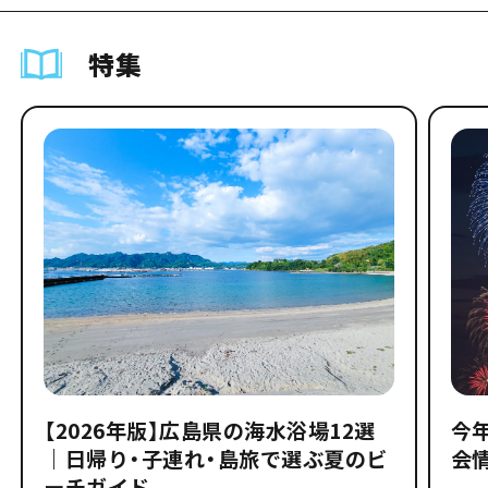
特集
【2026年版】広島県の海水浴場12選
今
｜日帰り・子連れ・島旅で選ぶ夏のビ
会
ーチガイド