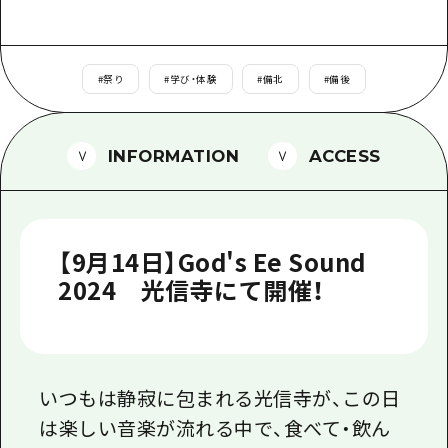
1泊2日
広島県を訪れる外国人旅行者向け情報一
2泊3日
ボランティアガイド
#
祭り
#
学び・体験
#
備北
#
備後
ユニバーサルツーリズム
ガイドブック
INFORMATION
ACCESS
広島県の魅力を動画でご紹介！
よくあるご質問
【9月14日】God's Ee Sound
メディア掲載情報
2024 光信寺にて開催！
フォトダウンロード
関連リンク
いつもは静寂に包まれる光信寺が、この日
は楽しい音楽が流れる中で、食べて・飲ん