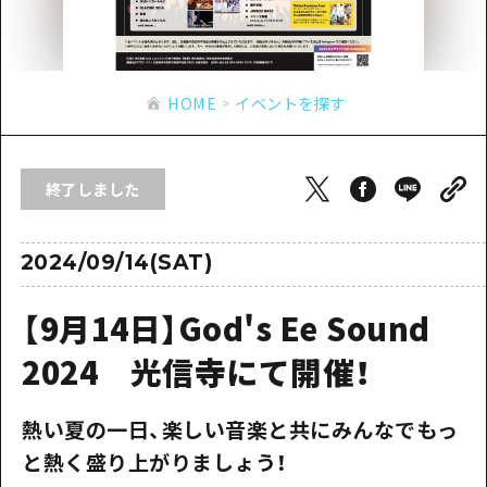
あたらしい非日常
旬情報
安芸
サイクリング
広島市周辺
お役立ち情報
備後
ショッピング
安芸
HOME
イベントを探す
備北
スポーツ
お役立ち情報一覧
HOME
備後
芸北
ナイトライフ
アクセス
備北
終了しました
宮島周辺
世界遺産
二次交通まとめ
新着情報
芸北
山口県東部
学び・体験
施設の混雑状況のお知らせ
2024/09/14(SAT)
宮島周辺
お問い合わせ
愛媛県
定番
お得な周遊チケット
山口県東部
【9月14日】God's Ee Sound
事業者・学校関係者の皆さま
島根県
歴史・文化
手荷物預かり・配送サービス
弾丸
2024 光信寺にて開催！
癒し
広島おもてなしパス
日帰り
熱い夏の一日、楽しい音楽と共にみんなでもっ
自然
HIROSHIMA FREE Wi-Fi
半日
と熱く盛り上がりましょう！
観光案内所