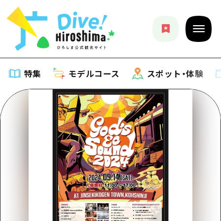
特集
モデルコース
スポット・体験
特集
特集一覧
モデルコース
おすすめ
モデルコース一覧
スポット・体験
アート
Dive! Hiroshima 公式ガイド
スポット・体験一覧
イベント・祭り
イベント
広島もしもトラベル
広島市周辺
グルメ・酒