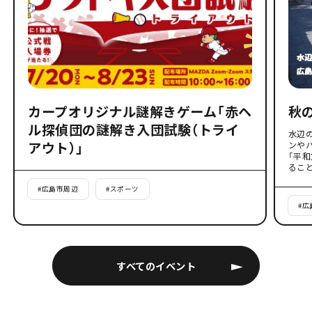
カープオリジナル謎解きゲーム「赤ヘ
秋
ル探偵団の謎解き入団試験（トライ
水辺
アウト）」
ンや
「平
るこ
#
広島市周辺
#
スポーツ
#
広
すべてのイベント