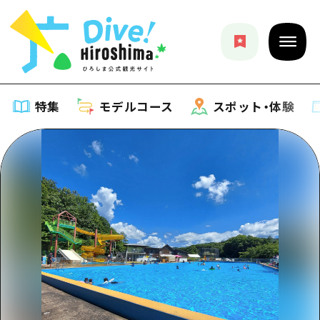
特集
モデルコース
スポット・体験
特集
特集一覧
モデルコース
おすすめ
モデルコース一覧
スポット・体験
アート
Dive! Hiroshima 公式ガイド
スポット・体験一覧
イベント・祭り
イベント
広島もしもトラベル
広島市周辺
グルメ・酒