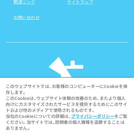
関連リンク
サイトマップ
お問い合わせ
このウェブサイトでは、お客様のコンピューターにCookieを保
存します。
このCookieは、ウェブサイト体験の改善のため、またより個人
向けにカスタマイズされたサービスを提供するためにこのサイ
©Hiroshima Tourism Association /
トおよび他のメディアで使用されるものです。
Hiroshima Prefecture / Hiroshima City .
当社のCookieについての詳細は、
プライバシーポリシー
をご覧
All rights reserved
ください。当サイトでは、訪問者の個人情報を追跡することは
ありません。