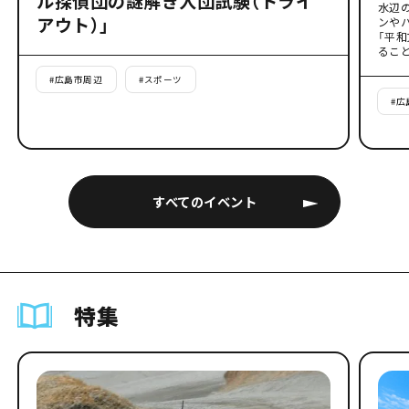
ル探偵団の謎解き入団試験（トライ
水辺
アウト）」
ンや
「平
るこ
#
広島市周辺
#
スポーツ
#
広
すべてのイベント
特集