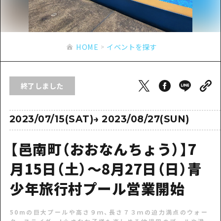
あたらしい非日常
旬情報
安芸
サイクリング
広島市周辺
お役立ち情報
備後
ショッピング
安芸
HOME
イベントを探す
備北
スポーツ
お役立ち情報一覧
HOME
備後
芸北
ナイトライフ
アクセス
備北
終了しました
宮島周辺
世界遺産
二次交通まとめ
新着情報
芸北
山口県東部
学び・体験
施設の混雑状況のお知らせ
2023/07/15(SAT)
→
2023/08/27(SUN)
宮島周辺
お問い合わせ
愛媛県
定番
お得な周遊チケット
山口県東部
【邑南町（おおなんちょう）】7
事業者・学校関係者の皆さま
島根県
歴史・文化
手荷物預かり・配送サービス
弾丸
月15日（土）～8月27日（日）青
癒し
広島おもてなしパス
日帰り
少年旅行村プール営業開始
自然
HIROSHIMA FREE Wi-Fi
半日
50mの巨大プールや高さ９ｍ、長さ７３ｍの迫力満点のウォー
観光案内所