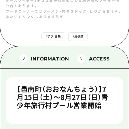
1泊2日
タースライダー！小さなお子様も楽しめる幼児用のプールや滑
り台もあります。
広島県を訪れる外国人旅行者向け情報一
フードコーナーではラーメン・肉巻きドック・とりからあげや、
2泊3日
冷たいドリンクもあります🍜🍹
ボランティアガイド
ユニバーサルツーリズム
#
学び・体験
#
島根県
ガイドブック
広島県の魅力を動画でご紹介！
INFORMATION
ACCESS
よくあるご質問
メディア掲載情報
【邑南町（おおなんちょう）】7
フォトダウンロード
月15日（土）～8月27日（日）青
関連リンク
少年旅行村プール営業開始