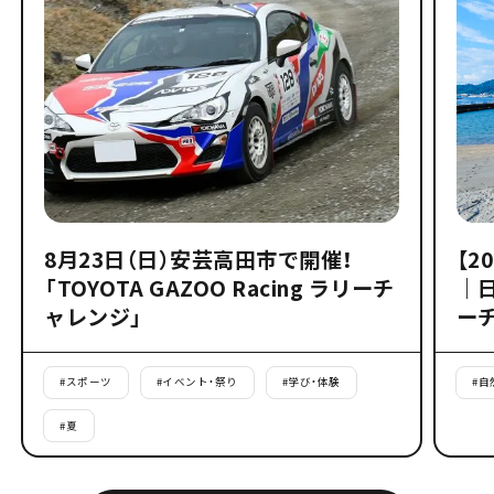
8月23日（日）安芸高田市で開催！
【2
「TOYOTA GAZOO Racing ラリーチ
｜
ャレンジ」
ー
#
スポーツ
#
イベント・祭り
#
学び・体験
#
自
#
夏